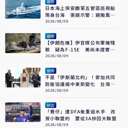
國際
日本海上保安廳第五管區巡視船
現身台海 張競示警：避颱風也
要關注航行動向
2026/08/09
國際
【伊朗危機】伊官媒公布軍機殘
骸 疑為F-15E 美尚未證實遭
擊落
2026/08/09
國際
不是「伊斯蘭北約」！麥加共同
防衛協議揭中東新變化 台灣該
看懂「多層次安全」
2026/08/09
綜合
「費仔」遭DFA後重返水手 改
簽小聯盟約 要從3A拚回大聯盟
2026/08/09