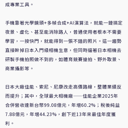
成專業工具。
手機靠著光學鏡頭
+
多幀合成
+AI
演算法，就能一鏈搞定
夜景、虛化、甚至能消除路人，普通使用者根本不需要
學習，一按快門，就能得到一張不錯的照片。這一趨勢
直接幹掉日本入門級相機生意，但同時逼著日本相機去
研製手機拍照做不到的，如體育競賽搶拍、野外取景、
商業攝影等。
日本大廠佳能、索尼、尼康改走高價路線，整體業績反
而提升；其中，全球最大相機廠——佳能企業
2025
年
合併營收達新台幣
99.08
億元，年增
60.2%
；稅後純益
7.88
億元，年增
44.23%
，創下近
13
年來最佳年度獲
利。