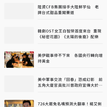
陸資CFB集團接手大陸鮮芋仙 老
牌台式甜品重闖賽道
韓劇OST女王白智榮首度來台 重現
《秘密花園》《太陽的後裔》配樂
美伊戰事停不下來 各國央行轉向增
持黃金
美中軍事交流「回春」恐成幻影 前
五角大廈官員批川普政府宣傳大於實
質
726大罷免名嘴預測大翻車！楊艾俐