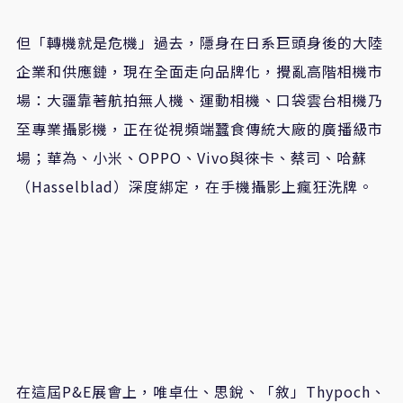
但「轉機就是危機」過去，隱身在日系巨頭身後的大陸
企業和供應鏈，現在全面走向品牌化，攪亂高階相機市
場：大疆靠著航拍無人機、運動相機、口袋雲台相機乃
至專業攝影機，正在從視頻端蠶食傳統大廠的廣播級市
場；華為、小米、
OPPO
、
Vivo
與徠卡、蔡司、哈蘇
（
Hasselblad
）深度綁定，在手機攝影上瘋狂洗牌。
在這屆
P&E
展會上，唯卓仕、思銳、「敘」
Thypoch
、