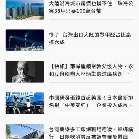
大陸沿海城市房價也撐不住 珠海公
寓38坪只要100萬台幣
慘了 台灣出口大陸的聚甲醛占比高
達六成
【快訊】兩岸連鎖業教父级人物、永
和豆漿創辦人林炳生食道癌病逝 享
年70歲
中國研發砸錢首超美國！日本最新排
名揭「中美雙強」 企業投入成最大
推力
台灣養樂多工廠爆職場霸凌、蟑螂橫
行 日籍吹哨者反被調查罹憂鬱症