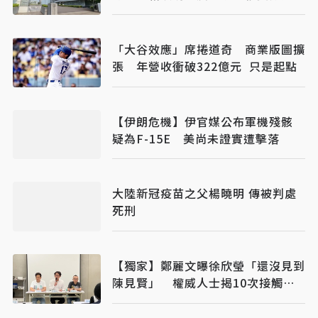
「大谷效應」席捲道奇 商業版圖擴
張 年營收衝破322億元 只是起點
【伊朗危機】伊官媒公布軍機殘骸
疑為F-15E 美尚未證實遭擊落
大陸新冠疫苗之父楊曉明 傳被判處
死刑
【獨家】鄭麗文曝徐欣瑩「還沒見到
陳見賢」 權威人士揭10次接觸未
果：整合最後一哩路