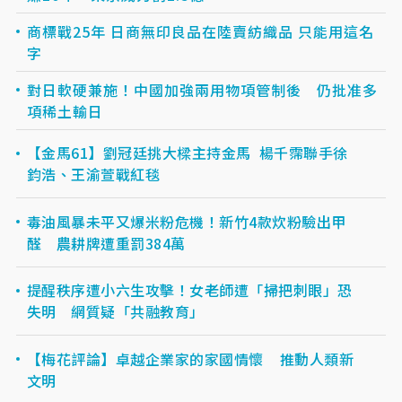
商標戰25年 日商無印良品在陸賣紡織品 只能用這名
字
對日軟硬兼施！中國加強兩用物項管制後 仍批准多
項稀土輸日
【金馬61】劉冠廷挑大樑主持金馬 楊千霈聯手徐
鈞浩、王渝萱戰紅毯
毒油風暴未平又爆米粉危機！新竹4款炊粉驗出甲
醛 農耕牌遭重罰384萬
提醒秩序遭小六生攻擊！女老師遭「掃把刺眼」恐
失明 網質疑「共融教育」
【梅花評論】卓越企業家的家國情懷 推動人類新
文明