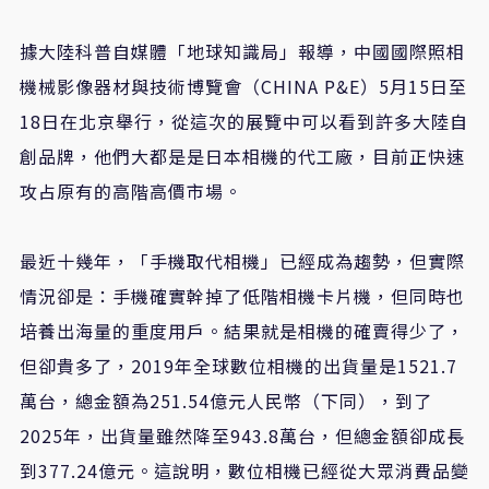
據大陸科普自媒體「地球知識局」報導，中國國際照相
機械影像器材與技術博覽會（
CHINA P&E
）
5
月
15
日至
18
日在北京舉行，從這次的展覽中可以看到許多大陸自
創品牌，他們大都是是日本相機的代工廠，目前正快速
攻占原有的高階高價市場。
最近十幾年，「手機取代相機」已經成為趨勢，但實際
情況卻是：手機確實幹掉了低階相機卡片機，但同時也
培養出海量的重度用戶。結果就是相機的確賣得少了，
但卻貴多了，
2019
年全球數位相機的出貨量是
1521.7
萬台，總金額為
251.54
億元人民幣（下同），到了
2025
年，出貨量雖然降至
943.8
萬台，但總金額卻成長
到
377.24
億元。這說明，數位相機已經從大眾消費品變