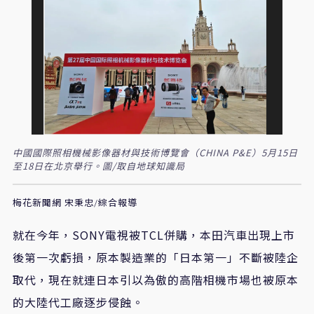
中國國際照相機械影像器材與技術博覽會（CHINA P&E）5月15日
至18日在北京舉行。圖/取自地球知識局
梅花新聞網 宋秉忠/綜合報導
就在今年，
SONY
電視被
TCL
併購，本田汽車出現上市
後第一次虧損，原本製造業的「日本第一」不斷被陸企
取代，現在就連日本引以為傲的高階相機市場也被原本
的大陸代工廠逐步侵蝕。