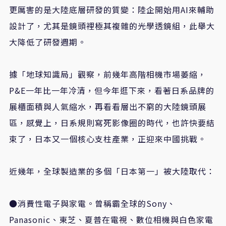
更厲害的是大陸底層研發的質變：陸企開始用
AI
來輔助
設計了，尤其是鏡頭裡極其複雜的光學透鏡組，此舉大
大降低了研發週期。
據「地球知識局」觀察，前幾年高階相機市場萎縮，
P&E
一年比一年冷清，但今年逛下來，看著日系品牌的
展櫃面積與人氣縮水，再看看層出不窮的大陸鏡頭展
區，感覺上，日系規則寫死影像圈的時代，也許快要結
束了，日本又一個核心支柱產業，正迎來中國挑戰。
近幾年，全球製造業的多個「日本第一」被大陸取代：
●消費性電子與家電。曾稱霸全球的
Sony
、
Panasonic
、東芝、夏普在電視、數位相機與白色家電