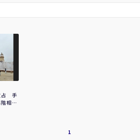
攻占 手
高階相機
1