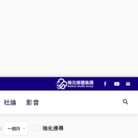
社論
影音
強化搜尋
：