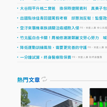
大谷翔平升格二寶爸 換保時捷開賓利 真美子包
出國黏徐佳青回國罵假考察 邱慧洳反駁：監督政
空汙來襲機車族請關注癌細胞入侵
PR・安達人壽 安心抗
竹北藍白合卡關！周榆修謝謝鄭麗文勞心勞力 喊
降低運動訓練風險，需要更完善的守護
PR・安達人壽 
一分鐘試算，終身醫療險保費
PR・安達人壽 新終身醫靠
熱門文章