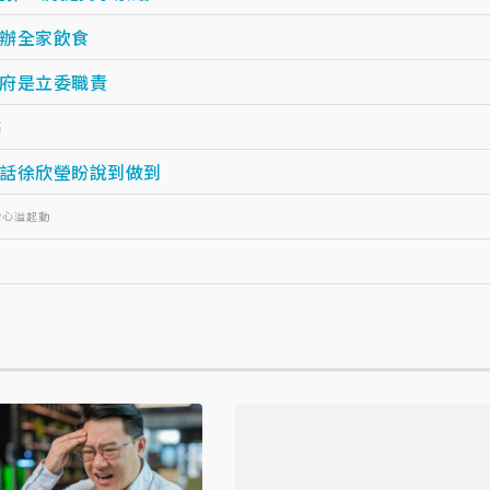
辦全家飲食
府是立委職責
癌
話徐欣瑩盼說到做到
安心溢起動