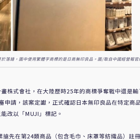
終於落錘，圖中使用繁體字商標的是日商無印良品。圖/取自中國經營報官
畫株式會社，在大陸歷時25年的商標爭奪戰中還是輸
再審申請，該案定讞，正式確認日本無印良品在特定商
能改以「MUJI」標記。
企業搶先在第24類商品（包含毛巾、床罩等紡織品）註