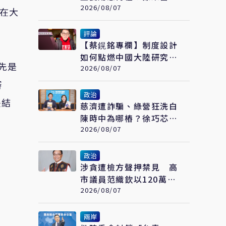
想「進場」接黨主席
2026/08/07
但在大
評論
【蔡鎤銘專欄】制度設計
如何點燃中國大陸研究型
先是
大學的創新引擎
2026/08/07
審
政治
決結
慈濟遭詐騙、綠營狂洗白
陳時中為哪樁？徐巧芯預
言：替陳時中接閣揆鋪路
2026/08/07
政治
涉貪遭檢方聲押禁見 高
市議員范織欽以120萬元
交保
2026/08/07
兩岸