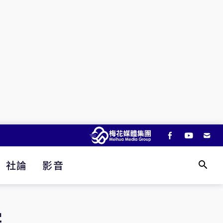
社論
影音
字