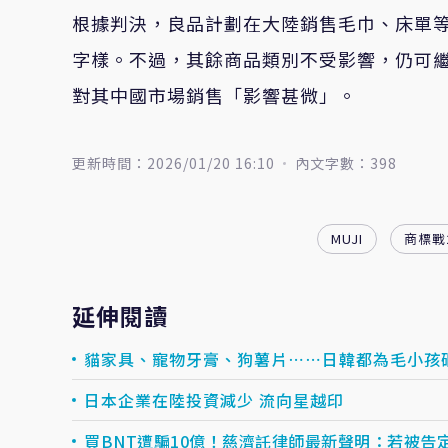
根據判決，良品計劃在大陸銷售毛巾、床單等
字樣。不過，其餘商品類別不受影響，仍可
對其中國市場銷售「影響甚微」。
更新時間：2026/01/20 16:10
內文字數：398
MUJI
商標戰
延伸閱讀
貓家具、寵物牙膏、狗薯片⋯⋯日韓都為毛小孩
日本企業在陸投資減少 流向星越印
買BNT遭騙10億！慈濟託律師最新聲明：若被告