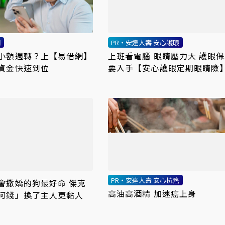
網
PR・安達人壽 安心護眼
小額週轉？上【易借網】
上班看電腦 眼睛壓力大 護眼
資金快速到位
要入手【安心護眼定期眼睛險
PR・安達人壽 安心抗癌
會撒嬌的狗最好命 傑克
高油高酒精 加速癌上身
阿錢」換了主人更黏人