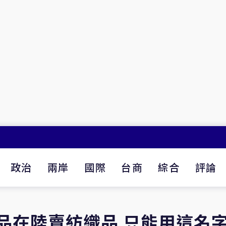
政治
兩岸
國際
台商
綜合
評論
良品在陸賣紡織品 只能用這名