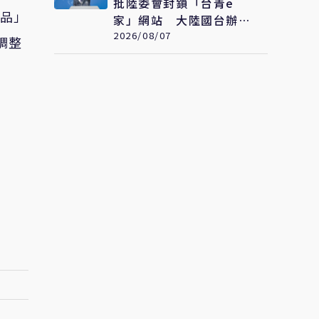
批陸委會封鎖「台青e
良品」
家」網站 大陸國台辦：
顯示平台符合台青需求
2026/08/07
調整