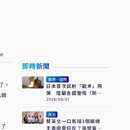
網
即時新聞
兩岸、國際
了。
日本首次試射「戰斧」飛
彈 陸籲各國警惕「新型
品類
軍國主義」發展
2026/08/07
政治
蔡英文一口氣接3個競總
冊了
主委用意何在？孫榮富：