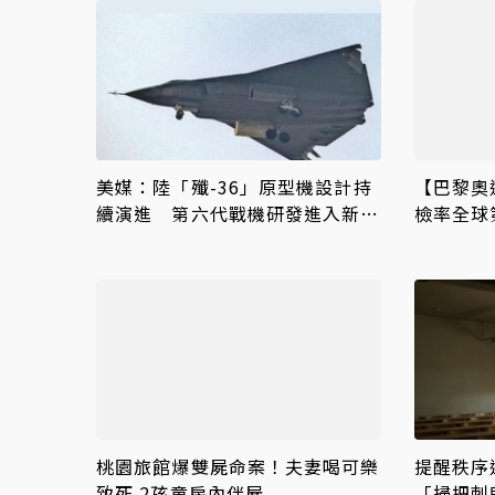
美媒：陸「殲-36」原型機設計持
【巴黎奧
續演進 第六代戰機研發進入新階
檢率全球
段
疑美國「
桃園旅館爆雙屍命案！夫妻喝可樂
提醒秩序
致死 2孩童房內伴屍
「掃把刺