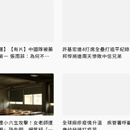
運】【有片】中國隊被藥
許基宏連4打席全壘打追平紀錄
第一 張雨菲：為何不質
邦悍將連兩天慘敗中信兄弟
飛魚」
遭小六生攻擊！女老師遭
全球麻疹疫情升溫 疾管署呼籲
眼」恐失明 網質疑「共
歲幼兒速打疫苗