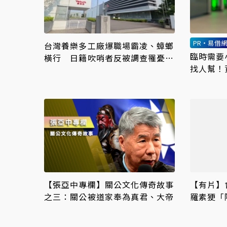
PR・易借
台灣養樂多工廠爆職場霸凌、蟑螂
臨時需要
橫行 日籍吹哨者反被調查罹憂鬱
找人幫！
症
【張亞中專欄】關公文化傳奇故事
【有片】
之三：關公被道家奉為真君、大帝
羅素㹴「