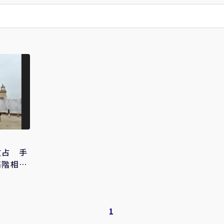
攻占 手
高階相機
1