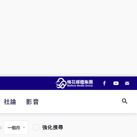
社論
影音
強化搜尋
：