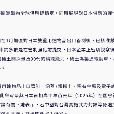
持關鍵礦物全球供應鏈穩定，同時展現對日本供應的謹
國在1月加強對日本雙重用途物品出口管制後，已核准
些申請多數是在管制強化前提交，日本企業正密切觀察
的稀土開採量及90%的精煉能力，稀土為製造電動車、
料。
重用途物品出口管制，涵蓋7類稀土、稀有金屬及電子
此舉背景與日本首相高市早苗去年（2025年）在國會
言論有關。她表示，若中國對台灣實施武力封鎖等脅迫
京強烈不滿，雙邊關係陷入低谷。