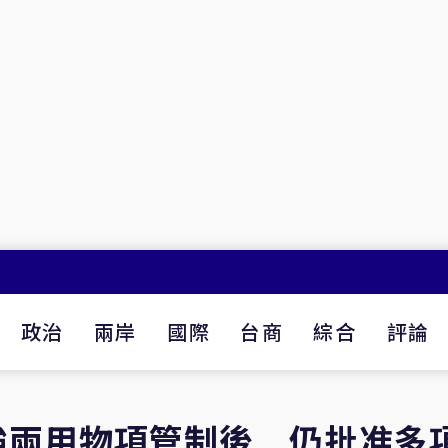
政治
兩岸
國際
台商
綜合
評論
強兩用物項管制後 仍批准多