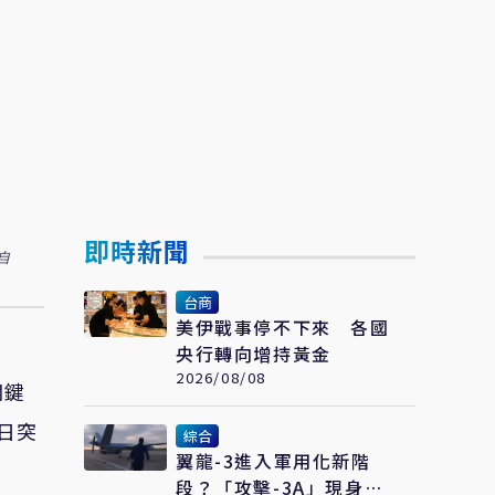
即時新聞
自
台商
美伊戰事停不下來 各國
央行轉向增持黃金
2026/08/08
關鍵
日突
綜合
翼龍-3進入軍用化新階
段？「攻擊-3A」現身聯