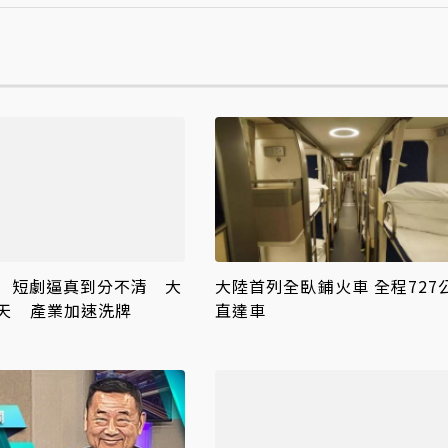
人」短劇逼真到分不清 大
大陸首列全臥鋪火車 全程727
天 產業加速洗牌
直達車