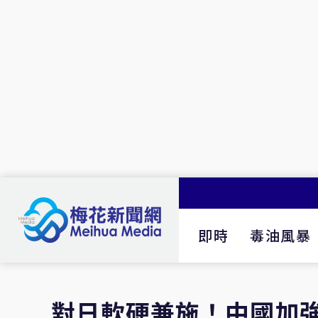
即時
毒油風暴
對日軟硬兼施！中國加