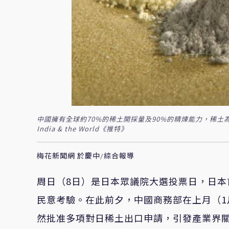
中國擁有全球約70%的稀土開採量及90%的精煉能力，稀
India & the World《推特》
梅花新聞網 於慶中/綜合報導
周日（8日）是日本眾議院大選投票日，日
民意考驗。在此前夕，中國商務部在上月（1
然批准多項對日稀土出口申請，引發產業界