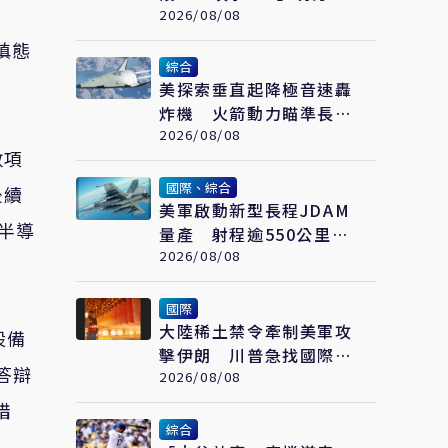
合作戰演練
2026/08/08
慎態
綜合
美探索垂直起降極音速轟
炸機 火箭動力瞄準長程
高速打擊
2026/08/08
數項
國際、綜合
後續
美軍啟動新型長程JDAM
半導
量產 射程逾550公里、
低成本 防區外打擊新利
2026/08/08
器
國際
大陸稀土禁令牽制美軍攻
設備
擊伊朗 川普急找國際礦
答辯
業巨頭開會反制
2026/08/08
措
綜合