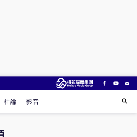
社論
影音
項