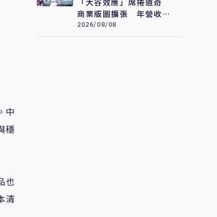
「大谷效應」席捲道奇
商業版圖擴張 年營收衝
破322億元 只是起點
2026/08/08
。中
與穩
品也
本清