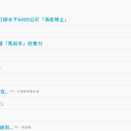
撈水下6000公尺「海底稀土」
盟「馬前卒」的實力
o）
...
PR・台灣癌症基金會
賣」
...
PR・易借網