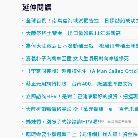
延伸閱讀
全球首例！南鳥島海域試掘告捷 日探勘船成功打
大陸祭稀土禁令 出口量卻飆11年來新高
為何大陸敢對日本發動稀土戰 檢驗川普稀土聯
嘉義朴子汽機車互撞 女大生噴飛對向車道慘死
【李家同專欄】超難搞先生（A Man Called Ott
蔡正元用族譜打臉「台南400」 綠嚴重歷史文盲
立即諮詢HPV！是對自己健康最好的投資，把握現在
大陸柯爾鴨價格暴跌 從「萬元貴族」到「百元甩
姊妹們，別忘了約診諮詢HPV喔!
PR・台灣癌症基金會
臨時需要小額週轉？上【易借網】找人幫！資金快速到