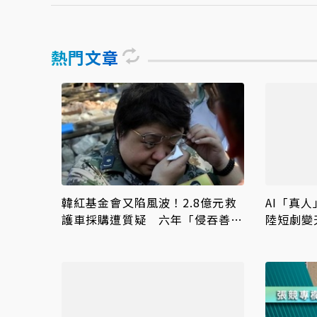
熱門文章
韓紅基金會又陷風波！2.8億元救
AI「真
護車採購遭質疑 六年「侵吞善
陸短劇變
款」傳聞再起