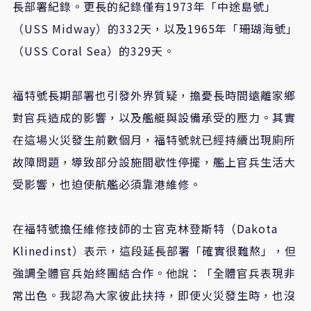
長部署紀錄。更長的紀錄僅有1973年「中途島號」
（USS Midway）的332天，以及1965年「珊瑚海號」
（USS Coral Sea）的329天。
福特號長期部署也引發外界質疑，擔憂長時間遠離家鄉
對官兵造成的影響，以及艦艇與設備承受的壓力。其實
在這場火災發生前數個月，福特號就已經持續出現廁所
故障問題，導致部分設施間歇性停擺，艦上官兵生活大
受影響，也迫使航艦必須靠港維修。
在福特號擔任維修技師的士官克林登斯特（Dakota
Klinedinst）表示，這段延長部署「確實很難熬」，但
強調全體官兵始終團結合作。他說：「全體官兵表現非
常出色。我認為大家彼此扶持，即使火災發生時，也沒