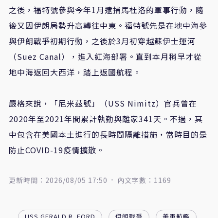
之後，福特號參與今年1月逮捕馬杜洛的軍事行動，隨
後又因伊朗局勢升高轉往中東。福特號先是在地中海參
與伊朗戰爭初期行動，之後於3月初穿越蘇伊士運河
（Suez Canal），進入紅海部署。直到本月稍早才從
地中海返回大西洋，踏上返國航程。
嚴格來說，「尼米茲號」（USS Nimitz）官兵曾在
2020年至2021年間累計執勤與離家341天。不過，其
中包含在美國本土進行的長時間隔離措施，當時目的是
防止COVID-19疫情擴散。
更新時間：2026/08/05 17:50
內文字數：1169
USS GERALD R. FORD
伊朗戰爭
美軍航艦