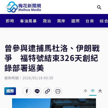
即時
毒油風暴
政治
兩岸
國際
台商
綜
曾參與逮捕馬杜洛、伊朗戰
爭 福特號結束326天創紀
錄部署返美
發佈時間：2026/05/18 00:30
大
中
小
國際