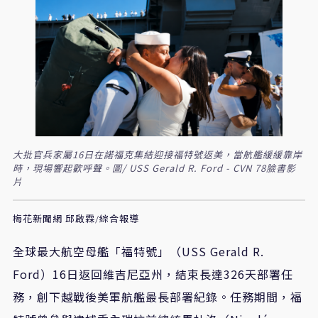
大批官兵家屬16日在諾福克集結迎接福特號返美，當航艦緩緩靠岸
時，現場響起歡呼聲。圖/ USS Gerald R. Ford - CVN 78臉書影
片
梅花新聞網 邱啟霖/綜合報導
全球最大航空母艦「福特號」（USS Gerald R.
Ford）16日返回維吉尼亞州，結束長達326天部署任
務，創下越戰後美軍航艦最長部署紀錄。任務期間，福