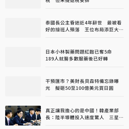
稅 但未提退稅安排
泰國長公主昏迷近4年辭世 最被看
好的接班人殞落 王位布局添巨大變
數
日本小林製藥問題紅麴已奪5命
189人就醫多數服藥後已好轉
干預匯市？美財長貝森特備忘錄曝
光 擬砸50至100億美元買日圓
真正讓我擔心的是中國！韓產業部
長：陸半導體投入速度驚人 三星、
SK海力士恐失領先優勢