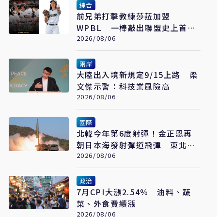
綜合
前兄弟打擊教練莎菈加盟
WPBL 一棒敲出聯盟史上首支
滿貫砲
2026/08/06
兩岸
大陸出入境新規定9/15上路 梁
文傑示警：科技業風險高
2026/08/06
國際
北韓今年第6度射彈！金正恩再
朝日本海發射彈道飛彈 東北亞
局勢再升溫
2026/08/06
政治
7月CPI大漲2.54％ 油料、蔬
菜、外食費續漲
2026/08/06