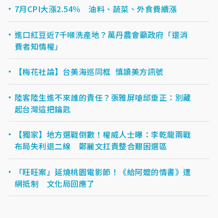
7月CPI大漲2.54％ 油料、蔬菜、外食費續漲
進口紅豆近7千噸洗產地？萬丹農會籲政府「還消
費者知情權」
【梅花社論】台美海巡同框 慎讀美方訊號
陸客陸生進不來誰的責任？張雅屏嗆邱垂正：別藏
起台灣這把鑰匙
【獨家】地方選戰倒數！權威人士曝：李乾龍兩戰
布局失利退二線 鄭麗文扛責整合艱困選區
「旺旺案」延燒桃園電影節！《給阿嬤的情書》遭
網抵制 文化局回應了