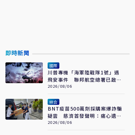
即時新聞
國際
川普專機「海軍陸戰隊1號」遇
飛安事件 聯邦航空總署已啟動
調查
2026/08/06
綜合
BNT疫苗500萬劑採購案爆詐騙
疑雲 慈濟首發聲明：痛心遺
憾 配合司法將追究權益
2026/08/06