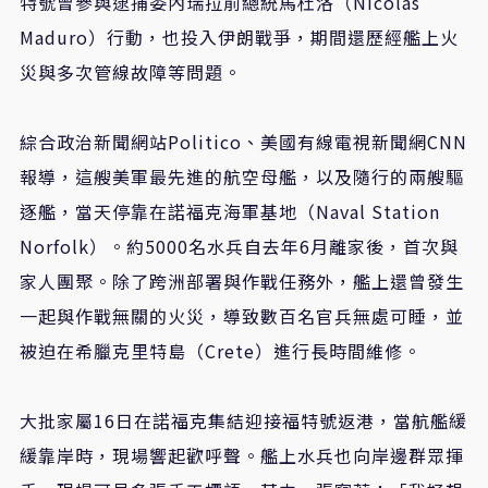
特號曾參與逮捕委內瑞拉前總統馬杜洛（Nicolás
Maduro）行動，也投入伊朗戰爭，期間還歷經艦上火
災與多次管線故障等問題。
綜合政治新聞網站Politico、美國有線電視新聞網CNN
報導，這艘美軍最先進的航空母艦，以及隨行的兩艘驅
逐艦，當天停靠在諾福克海軍基地（Naval Station
Norfolk）。約5000名水兵自去年6月離家後，首次與
家人團聚。除了跨洲部署與作戰任務外，艦上還曾發生
一起與作戰無關的火災，導致數百名官兵無處可睡，並
被迫在希臘克里特島（Crete）進行長時間維修。
大批家屬16日在諾福克集結迎接福特號返港，當航艦緩
緩靠岸時，現場響起歡呼聲。艦上水兵也向岸邊群眾揮