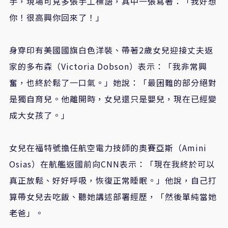
手，現場可見多張手工標語，其中一張寫著：「我好想
你！很高興你回來了！」
身穿印有美國國旗白色洋裝、帶著2歲女兒迎接丈夫返
家的多布森（Victoria Dobson）表示：「我非常興
奮，也終於鬆了一口氣。」她說：「最困難的部分絕對
是獨自育兒。他離開時，女兒還只是嬰兒，現在已經變
成大女孩了。」
女兒在福特號擔任航空電力技師的奧賽亞斯（Amini
Osias）在航艦返國前向CNN表示：「現在我終於可以
真正放鬆、好好呼吸，恢復正常睡眠。」他說，自己打
算帶女兒去吃飯、聽她講述部署經歷，「然後單純當她
老爸」。