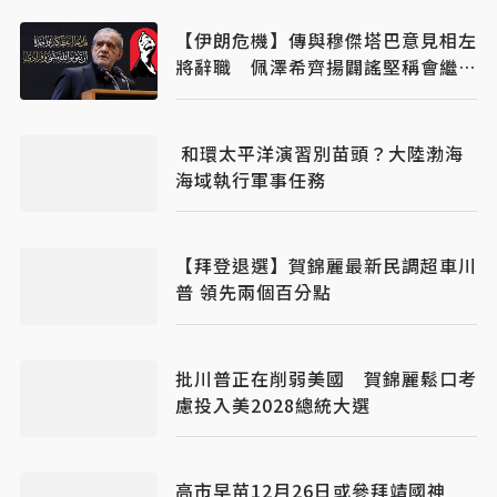
【伊朗危機】傳與穆傑塔巴意見相左
將辭職 佩澤希齊揚闢謠堅稱會繼續
總統職務
和環太平洋演習別苗頭？大陸渤海
海域執行軍事任務
【拜登退選】賀錦麗最新民調超車川
普 領先兩個百分點
批川普正在削弱美國 賀錦麗鬆口考
慮投入美2028總統大選
高市早苗12月26日或參拜靖國神