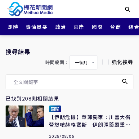
即時
毒油風暴
政治
兩岸
國際
台商
綜
搜尋結果
強化搜尋
時間範圍：
已找到208則相關結果
國際
【伊朗危機】華郵獨家：川普大衛
營怒嗆赫格塞斯 伊朗彈藥嚴重短
缺恐限縮軍事選項
2026/08/06