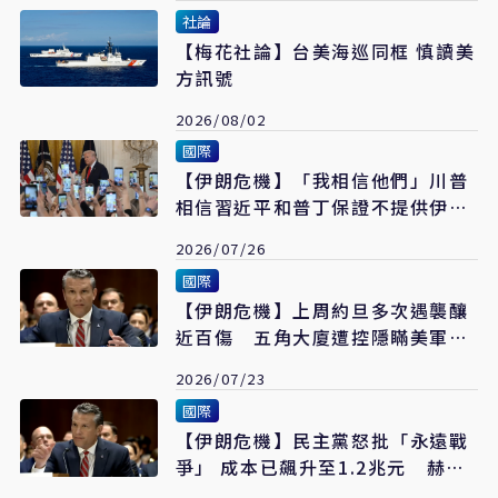
社論
【梅花社論】台美海巡同框 慎讀美
方訊號
2026/08/02
國際
【伊朗危機】「我相信他們」川普
相信習近平和普丁保證不提供伊朗
武器
2026/07/26
國際
【伊朗危機】上周約旦多次遇襲釀
近百傷 五角大廈遭控隱瞞美軍傷
亡
2026/07/23
國際
【伊朗危機】民主黨怒批「永遠戰
爭」 成本已飆升至1.2兆元 赫格
塞斯聽證會爆激烈叫罵