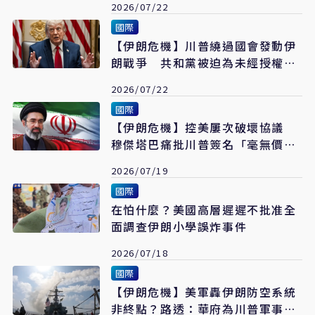
2026/07/22
國際
【伊朗危機】川普繞過國會發動伊
朗戰爭 共和黨被迫為未經授權戰
事買單
2026/07/22
國際
【伊朗危機】控美屢次破壞協議
穆傑塔巴痛批川普簽名「毫無價
值」
2026/07/19
國際
在怕什麼？美國高層遲遲不批准全
面調查伊朗小學誤炸事件
2026/07/18
國際
【伊朗危機】美軍轟伊朗防空系統
非終點？路透：華府為川普軍事升