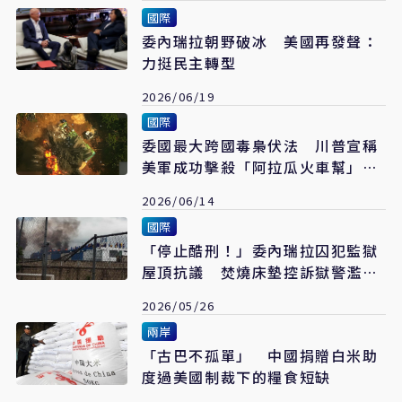
國際
委內瑞拉朝野破冰 美國再發聲：
力挺民主轉型
2026/06/19
國際
委國最大跨國毒梟伏法 川普宣稱
美軍成功擊殺「阿拉瓜火車幫」首
腦
2026/06/14
國際
「停止酷刑！」委內瑞拉囚犯監獄
屋頂抗議 焚燒床墊控訴獄警濫權
開槍
2026/05/26
兩岸
「古巴不孤單」 中國捐贈白米助
度過美國制裁下的糧食短缺