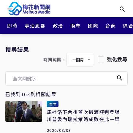
即時
毒油風暴
政治
兩岸
國際
台商
綜
搜尋結果
強化搜尋
時間範圍：
已找到163則相關結果
國際
馬杜洛下台後首次過渡談判登場
川普委內瑞拉策略成敗在此一舉
2026/08/03