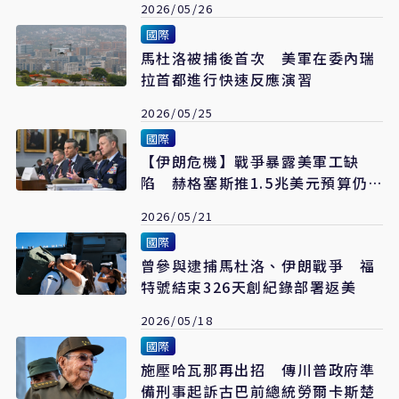
2026/05/26
國際
馬杜洛被捕後首次 美軍在委內瑞
拉首都進行快速反應演習
2026/05/25
國際
【伊朗危機】戰爭暴露美軍工缺
陷 赫格塞斯推1.5兆美元預算仍
難彌補
2026/05/21
國際
曾參與逮捕馬杜洛、伊朗戰爭 福
特號結束326天創紀錄部署返美
2026/05/18
國際
施壓哈瓦那再出招 傳川普政府準
備刑事起訴古巴前總統勞爾卡斯楚