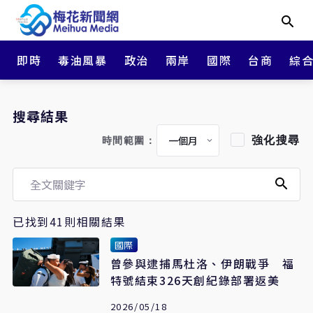
即時
毒油風暴
政治
兩岸
國際
台商
綜
搜尋結果
強化搜尋
時間範圍：
已找到41則相關結果
國際
曾參與逮捕馬杜洛、伊朗戰爭 福
特號結束326天創紀錄部署返美
2026/05/18