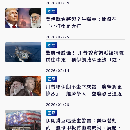
2026/03/09
國際
美伊戰雲將起？牛彈琴：關鍵在
「小打還是大打」
2026/02/25
國際
雙航母威懾！ 川普證實調派福特號
前往中東 稱伊朗政權更迭「或是
最好的結果」
2026/02/14
國際
川普嗆伊朗不坐下來談「襲擊將更
慘烈」 經濟學人：空襲恐已迫近
2026/01/29
國際
伊朗掛巨幅壁畫警告：美軍若動
武 航母甲板將血流成河、屍體遍