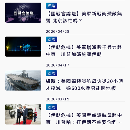
評論
【國戰會論壇】美軍新戰術殲敵無
聲 北京該怕嗎？
2026/04/28
國際
【伊朗危機】美軍增派數千兵力赴
中東 川普加碼施壓伊朗
2026/04/17
國際
紐時：美國福特號航母火災30小時
才撲滅 逾600水兵只能睡地板
2026/03/19
國際
【伊朗危機】英國考慮派航母赴中
東 川普嗆：打伊朗不需要你們幫
忙