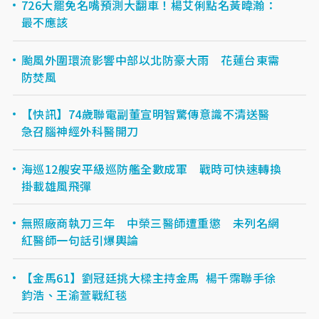
726大罷免名嘴預測大翻車！楊艾俐點名黃暐瀚：
最不應該
颱風外圍環流影響中部以北防豪大雨 花蓮台東需
防焚風
【快訊】74歲聯電副董宣明智驚傳意識不清送醫
急召腦神經外科醫開刀
海巡12艘安平級巡防艦全數成軍 戰時可快速轉換
掛載雄風飛彈
無照廠商執刀三年 中榮三醫師遭重懲 未列名網
紅醫師一句話引爆輿論
【金馬61】劉冠廷挑大樑主持金馬 楊千霈聯手徐
鈞浩、王渝萱戰紅毯