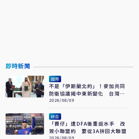
即時新聞
國際
不是「伊斯蘭北約」！麥加共同
防衛協議揭中東新變化 台灣該
看懂「多層次安全」
2026/08/09
綜合
「費仔」遭DFA後重返水手 改
簽小聯盟約 要從3A拚回大聯盟
2026/08/09