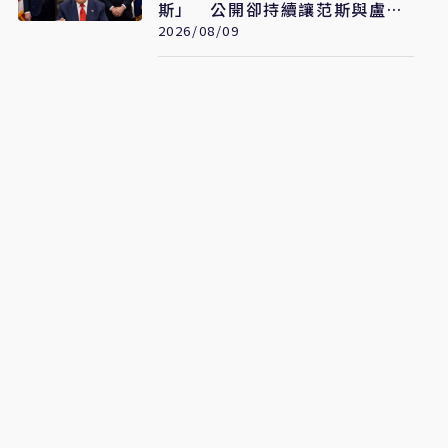
斯」 公開卻持續讓范斯與盧比
奧較勁接班
2026/08/09