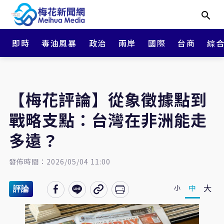
即時
毒油風暴
政治
兩岸
國際
台商
綜
【梅花評論】從象徵據點到
戰略支點：台灣在非洲能走
多遠？
發佈時間：2026/05/04 11:00
大
中
小
評論