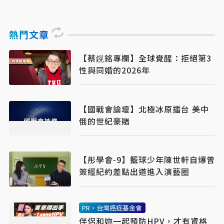
熱門文章
【蔡鎤銘專欄】全球覺醒：拒絕第3
性與同婚的2026年
【國戰會論壇】北極冰原擂台 美中
俄的世紀豪賭
【彤學會-9】籃球少年陳世軒自爆曾
簽經紀約差點出道進入演藝圈
PR・台灣癌症基金會
伴侶和妳一起預防HPV，才有資格