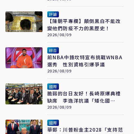
評論
【陳朝平專欄】顛倒黑白不能改
變他們防疫不力的黑歷史！
2026/08/09
綜合
前NBA中鋒坎特宣布挑戰WNBA
選秀 性別資格引爆爭議
2026/08/09
國際
脆弱的台日友好！長崎原爆典禮
缺席 李逸洋抗議「矮化國
格」：日媒揭長崎特殊安排
2026/08/09
國際
華郵：川普盼金主2028「支持范