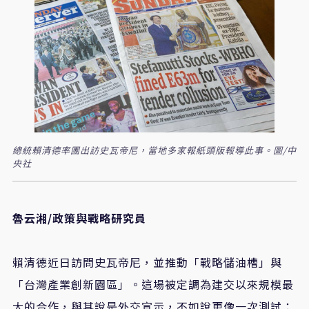
總統賴清德率團出訪史瓦帝尼，當地多家報紙頭版報導此事。圖/中
央社
魯云湘/政策與戰略研究員
賴清德近日訪問史瓦帝尼，並推動「戰略儲油槽」與
「台灣產業創新園區」。這場被定調為建交以來規模最
大的合作，與其說是外交宣示，不如說更像一次測試：