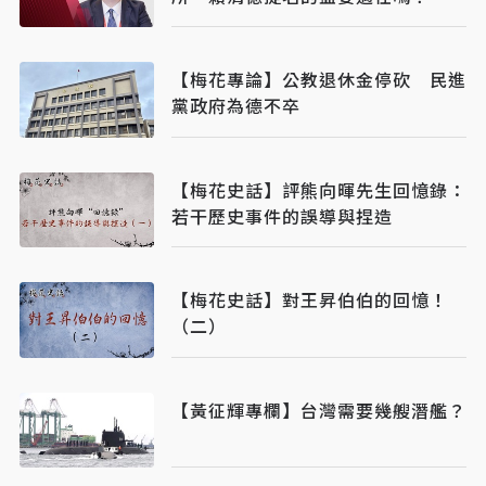
【梅花專論】公教退休金停砍 民進
黨政府為德不卒
【梅花史話】評熊向暉先生回憶錄：
若干歷史事件的誤導與捏造
【梅花史話】對王昇伯伯的回憶！
（二）
【黃征輝專欄】台灣需要幾艘潛艦？