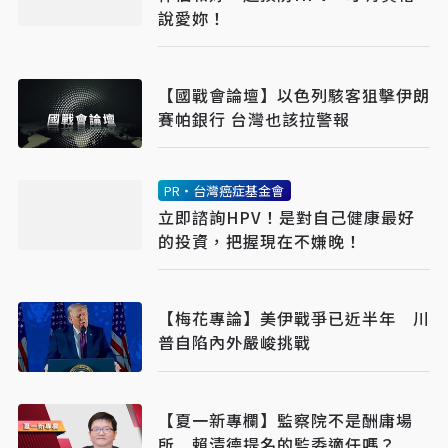
說愛妳！
【國戰會論壇】以色列駭客狙擊伊朗
賽帕銀行 台灣也該拉警報
PR・台灣癌症基金會
立即諮詢HPV！是對自己健康最好
的投資，把握現在不嫌晚！
【梅花專論】美伊戰爭已近半年 川
普自陷內外嚴峻挑戰
【夏一新專欄】監察院不是酬庸場
所 賴清德提名的監委適任嗎？