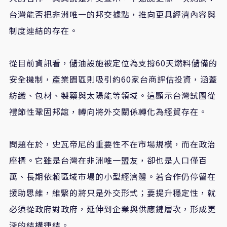
台灣能否把非洲唯一的邦交據點，推向更具經濟內容與
制度連結的存在。
從目前資訊看，儲油設施被定位為支撐60天燃料儲備的
安全機制，產業園區則吸引約60家台商評估投資，涵蓋
紡織、包材、製藥與太陽能等領域。這顯示台灣試圖從
禮節性鞏固邦誼，轉向將外交關係轉化為經貿存在。
問題在於，史瓦帝尼的重要性不在市場規模，而在政治
座標。它雖是台灣在非洲唯一盟友，卻也是人口僅百
萬、長期依賴區域市場的小型經濟體。若合作仍停留在
援助思維，維繫的將只是外交形式；要提升穩定性，就
必須從政府對政府，延伸到企業與供應鏈層次，形成更
深的結構連結。