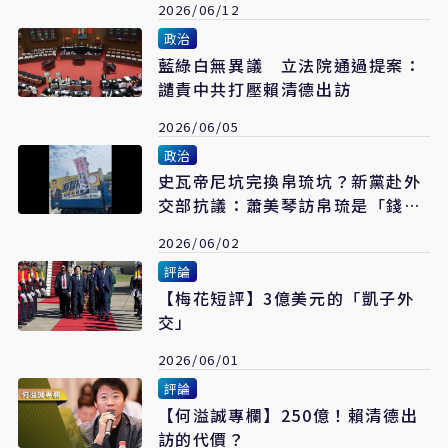
2026/06/12
政治
藍綠白無異議 立法院通過提案：
譴責中共打壓賴清德出訪
2026/06/05
政治
史瓦帝尼坑完換帛琉坑？新黨赴外
交部抗議：蕭美琴訪帛琉是「錢坑
2.0」
2026/06/02
評論
【梅花短評】3億美元的「凱子外
交」
2026/06/01
評論
【何溢誠專欄】250億！賴清德出
訪的代價？