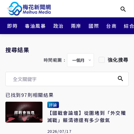
即時
毒油風暴
政治
兩岸
國際
台商
綜
搜尋結果
強化搜尋
時間範圍：
已找到97則相關結果
評論
【國戰會論壇】從圍堵到「外交殲
滅戰」賴清德還有多少傲氣
2026/07/17