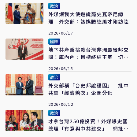
政治
外媒爆我大使遊說罷史瓦帝尼總
理 外交部：該媒體總編才剛訪陸
2026/06/17
國際
地下共產黨挑戰台灣非洲最後邦交
國！庫內內：目標終結王室 切斷
台史利益鏈
2026/06/15
政治
外交部稱「台史邦誼穩固」 批中
共拿「經濟糖衣」企圖分化
2026/06/12
政治
才拿台灣250億投資！外媒爆史國
總理「有意與中共建交」 網批：
跪下也沒用