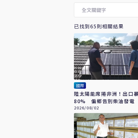
已找到65則相關結果
國際
陸太陽能席捲非洲！出口
80% 偏鄉告別柴油發電
價震盪衝擊也降低
2026/08/02