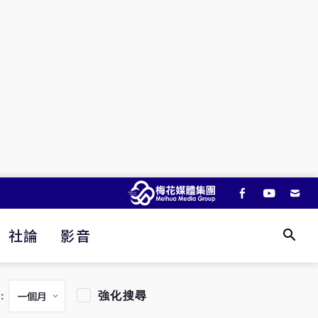
社論
影音
強化搜尋
：