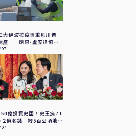
三大伊波拉疫情重創川普
遺產」 剛果-盧安達協議
潰
/07
250億投資史國！史王擁71
、2億名錶 撥5百公頃地
造另個台灣
/07