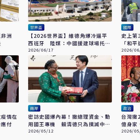
世界盃
國際
至非洲
【2026世界盃】維德角爆冷逼平
史上第
缺
西班牙 陸媒：中國援建球場托起
「和平
足球奇蹟
2026/06/17
瀕臨崩
2026/06
兩岸
政治
拉疫情在
密訪史國爆內幕！撤總理資金、動
台灣撒
力應付
用國王專機 賴清德只為撲滅中、
億身家
史建交火苗
2026/05/12
喊：打
2026/05