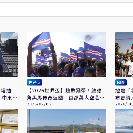
世界盃
國際
暴增逾
【2026世界盃】雖敗猶榮！維德
控遭「
 中東油
角黑馬傳奇返國 首都萬人空巷迎
布吉納
英雄「藍鯊隊」
2026/07/06
2026/06