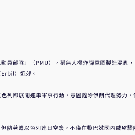
動員部隊」（PMU），稱無人機炸彈意圖製造混亂，
rbil）近郊。
，以色列即展開連串軍事行動，意圖鏟除伊朗代理勢力，
，但隨著遭以色列連日空襲，不僅在黎巴嫩國內威望驟