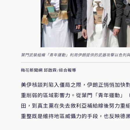
葉門武裝組織「青年運動」利用伊朗提供的武器攻擊以色列與
梅花新聞網 邱啟霖/綜合報導
美伊核談判陷入僵局之際，伊朗正悄悄加快
重削弱的區域影響力。從葉門「青年運動」（H
田，到真主黨在失去敘利亞補給線後努力重
重整既是維持地區威懾力的手段，也反映德