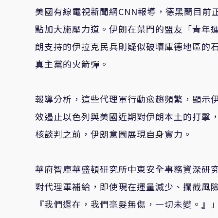
美國有線電視新聞網CNN報導，德黑蘭目前
點加大施壓力道。伊朗在葉門的盟友「青年
朗支持的伊拉克民兵則疑似破壞庫德地區的
真主黨的火箭彈。
報導分析，這些代理軍行動愈趨頻繁，顯示
效遏止以色列與美國近期對伊朗本土的打擊
核談判之前，伊朗意圖展現自身實力。
華府智庫華盛頓研究所中東安全事務資深研究員奈
對代理軍補給，即使現在運量減少、攔截風
『我們還在，我們毫髮無傷，一切未變。』