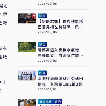
福州登場
2026/08/06
鍵地
。伊
國際
【伊朗危機】傳與穆傑塔
巴嫩
巴意見相左將辭職 佩澤
希齊揚闢謠堅稱會繼續總
2026/08/06
統職務
綜合
法有
晴朗高溫入夜後水氣增
三颱鼎立！白海豚持續西
重啟
進周末起接近
2026/08/06
綜合
國際經濟學奧林匹亞傳回
停止
捷報 台灣獲1金2銀2銅
2026/08/05
：
毒油風暴、政治