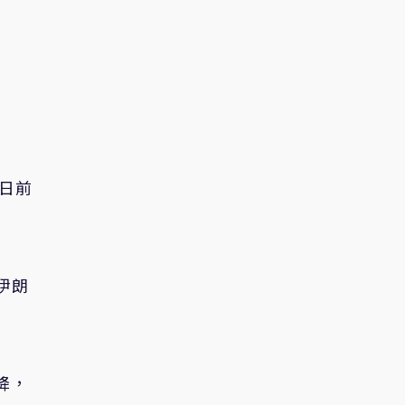
日前
伊朗
降，