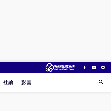
社論
影音