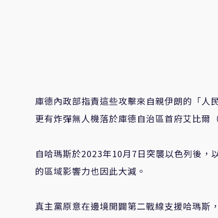
庫德內政部指責這些攻擊來自親伊朗的「人民
更有炸彈無人機落於庫德自治區首府艾比爾（E
自哈瑪斯於2023年10月7日突襲以色列後
的區域影響力也因此大減。
真主黨原意在邊境開闢第二戰線支援哈瑪斯