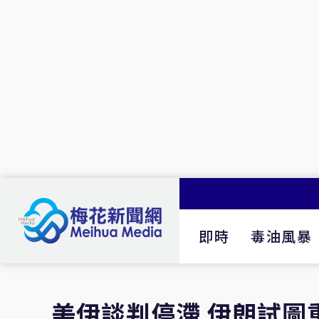
即時
毒油風暴
美伊談判停滯 伊朗試圖