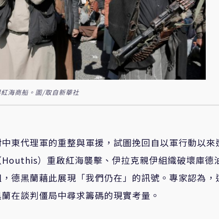
紅海商船。圖/取自新華社
對中東代理軍的重整與軍援，試圖挽回自以軍行動以來
outhis）重啟紅海襲擊、伊拉克親伊組織破壞庫德
組，德黑蘭藉此展現「我們仍在」的訊號。專家認為，
黑蘭在談判僵局中尋求籌碼的現實考量。