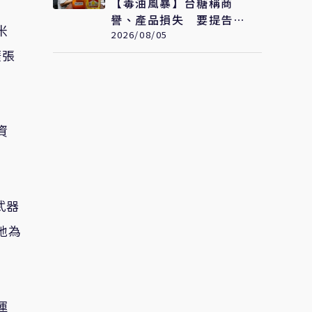
【毒油風暴】台糖稱商
譽、產品損失 要提告福
米
懋油求償至少2.43億元
2026/08/05
擴張
資
武器
地為
運