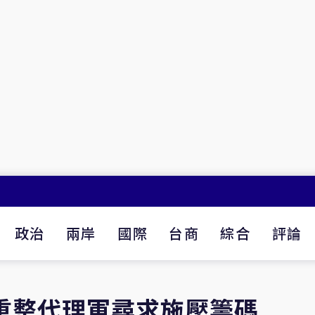
政治
兩岸
國際
台商
綜合
評論
重整代理軍尋求施壓籌碼