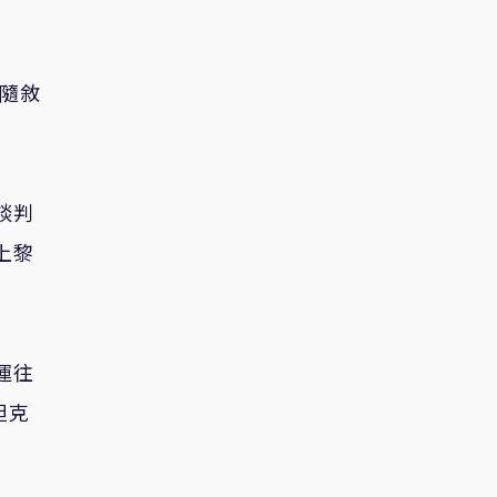
也隨敘
談判
上黎
運往
坦克