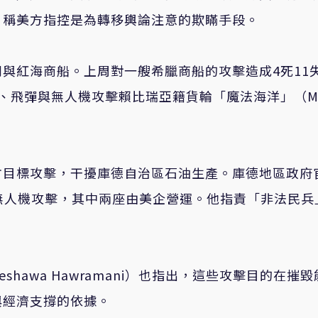
，稱美方指控是為轉移輿論注意的欺瞞手段。
與紅海商船。上周對一艘希臘商船的攻擊造成4死11
、飛彈與無人機攻擊賴比瑞亞籍貨輪「魔法海洋」（Ma
方目標攻擊，干擾庫德自治區石油生產。庫德地區政府
油田遭無人機攻擊，其中兩座由美企營運。他指責「非法民兵
hawa Hawramani）也指出，這些攻擊目的在摧毀
與經濟支撐的依據。