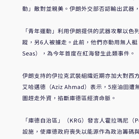
動」敵對並親美。伊朗外交部否認輸出武器
「青年運動」利用伊朗提供的武器攻擊以色列
蹤，另6人被擄走。此前，他們亦動用無人艇
Seas），為今年首度在紅海發生此類事件。
伊朗支持的伊拉克武裝組織近期亦加大對西
艾哈邁德（Aziz Ahmad）表示，5座
圖趕走外資，掐斷庫德區經濟命脈。
「庫德自治區」（KRG）發言人霍拉瑪尼（Pes
設施，使庫德政府喪失以能源作為政治籌碼