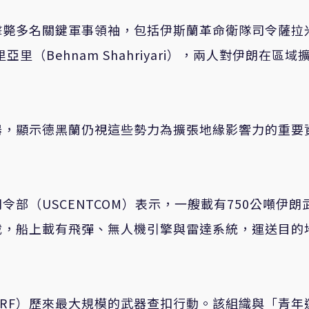
擊斃多名關鍵軍事領袖，包括伊斯蘭革命衛隊司令薩拉
里亞里（Behnam Shahriyari），兩人對伊朗在區域
器，顯示德黑蘭仍視這些勢力為擴張地緣影響力的重要
部（USCENTCOM）表示，一艘載有750公噸伊朗
截，船上載有飛彈、無人機引擎與雷達系統，運送目的
RF）歷來最大規模的武器查扣行動。該組織與「青年