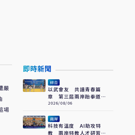
即時新聞
綜合
遭嚴
以武會友 共譜青春篇
章 第三屆兩岸跆拳道交
油
流賽開賽
2026/08/06
這場
兩岸
科技有溫度 AI助攻特
教 兩岸特教人才研習營