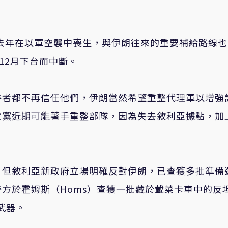
lah）去年在以軍空襲中喪生，與伊朗往來的重要補給路線
去年12月下台而中斷。
持者都不再信任他們，伊朗當然希望重整代理軍以增強
主黨近期可能著手重整部隊，因為失去敘利亞據點，加
；但敘利亞新政府立場明確反對伊朗，已查獲多批準備
方於霍姆斯（Homs）查獲一批藏於載菜卡車中的反
武器。