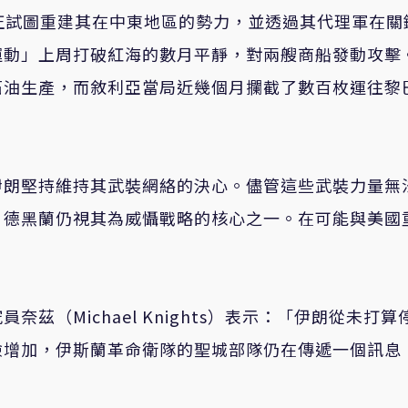
正試圖重建其在中東地區的勢力，並透過其代理軍在關
運動」上周打破紅海的數月平靜，對兩艘商船發動攻擊
石油生產，而敘利亞當局近幾個月攔截了數百枚運往黎
伊朗堅持維持其武裝網絡的決心。儘管這些武裝力量無
，德黑蘭仍視其為威懾戰略的核心之一。在可能與美國
茲（Michael Knights）表示：「伊朗從未打算
險增加，伊斯蘭革命衛隊的聖城部隊仍在傳遞一個訊息
」