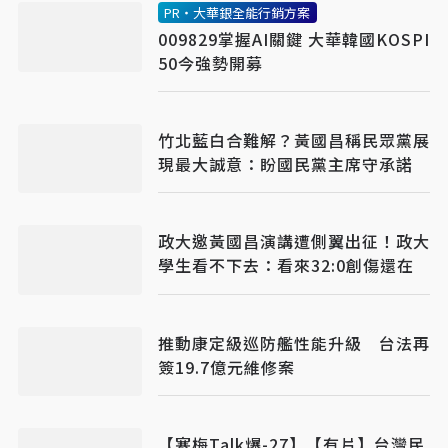
PR・大華銀全能行銷方案
009829掌握AI關鍵 大華韓國KOSPI
50今強勢開募
竹北藍白合難解？黃國昌稱民眾黨展
現最大誠意：盼國民黨主席守承諾
政大邀黃國昌演講遭側翼出征！政大
學生看不下去：看來32:0創傷還在
推動康定級巡防艦性能升級 台法再
簽19.7億元維修案
【寒梅Talk爆-27】【有片】台灣民