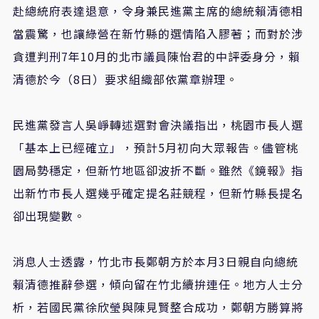
赴總統府表達退意，令身兼民進黨主席的總統賴清德相
當震驚，也讓綠營在新竹縣的選情陷入膠著；而對於涉
貪遭判刑7年10月的北市議員陳怡君的中評委身分，賴
清德於今（8日）要求組織部依黨章辦理。
民進黨發言人吳崢轉述選對會決議指出，桃園市長人選
「基本上已經確立」，預計5月初向大眾報告。儘管桃
園局勢穩定，但新竹地區卻波折不斷。雖然《鏡報》指
出新竹市長人選幾乎確定提名莊競程，但新竹縣長提名
卻出現變數。
消息人士透露，竹北市長鄭朝方於本月3日親自向總統
賴清德推辭參選，傾向留在竹北續拚連任。地方人士分
析，若國民黨徐欣瑩與陳見賢整合成功，鄭朝方勝算將