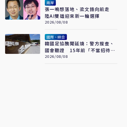
兩岸
張一鳴想落地、梁文鋒向前走
陸AI雙雄迎來新一輪選擇
2026/08/08
國際、綜合
韓國足協醜聞延燒：警方搜查、
國會聽證 15年前「不當招待」
疑雲重見天日
2026/08/08