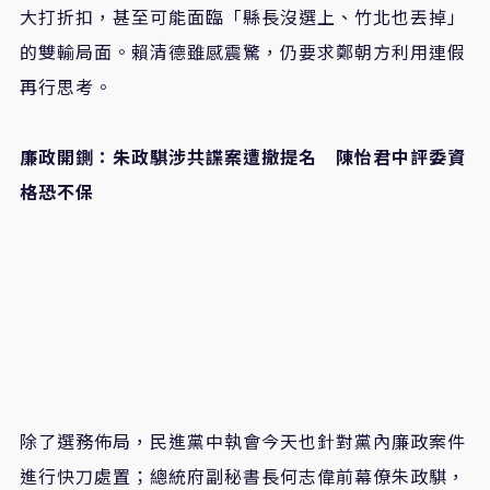
大打折扣，甚至可能面臨「縣長沒選上、竹北也丟掉」
的雙輸局面。賴清德雖感震驚，仍要求鄭朝方利用連假
再行思考。
廉政開鍘：朱政騏涉共諜案遭撤提名 陳怡君中評委資
格恐不保
除了選務佈局，民進黨中執會今天也針對黨內廉政案件
進行快刀處置；總統府副秘書長何志偉前幕僚朱政騏，