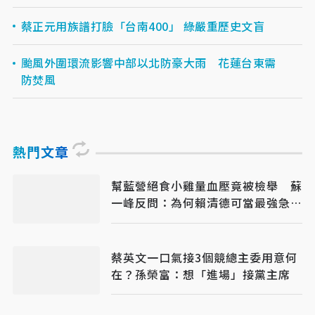
蔡正元用族譜打臉「台南400」 綠嚴重歷史文盲
颱風外圍環流影響中部以北防豪大雨 花蓮台東需
防焚風
熱門文章
幫藍營絕食小雞量血壓竟被檢舉 蘇
一峰反問：為何賴清德可當最強急救
王
蔡英文一口氣接3個競總主委用意何
在？孫榮富：想「進場」接黨主席