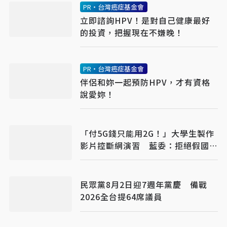
PR・台灣癌症基金會
立即諮詢HPV！是對自己健康最好
的投資，把握現在不嫌晚！
PR・台灣癌症基金會
伴侶和妳一起預防HPV，才有資格
說愛妳！
「付5G錢只能用2G！」大學生製作
影片控斷網演習 藍委：拒絕假國安
假警報
民眾黨8月2日迎7週年黨慶 備戰
2026全台提64席議員