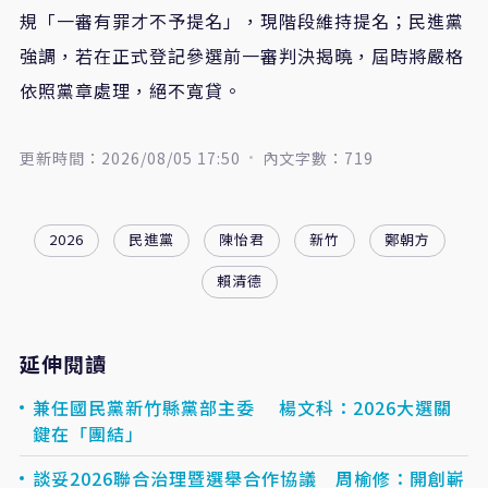
規「一審有罪才不予提名」，現階段維持提名；民進黨
強調，若在正式登記參選前一審判決揭曉，屆時將嚴格
依照黨章處理，絕不寬貸。
更新時間：2026/08/05 17:50
內文字數：719
2026
民進黨
陳怡君
新竹
鄭朝方
賴清德
延伸閱讀
兼任國民黨新竹縣黨部主委 楊文科：2026大選關
鍵在「團結」
談妥2026聯合治理暨選舉合作協議 周榆修：開創嶄