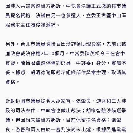
因涉入共諜案遭檢方起訴，中執會決議正式撤銷其市議
員提名資格，決議由另一位參選人、立委王世堅中山區
服務處主任賴俊翰遞補。
另外，台北市議員陳怡君因涉詐領助理費案，先前已被
廉政會裁決停權2年10個月。中常委陳茂松今日在會中
質疑，陳怡君雖遭停權卻仍具「中評委」身分，實屬不
妥。據悉，賴清德隨即裁示組織部依黨章辦理，取消其
資格。
針對桃園市議員提名人胡家智、張肇良、游吾和三人涉
及的司法案件，中執會也做出裁決；胡家智雖涉賄選爭
議，但因尚未被檢方起訴，目前保留提名資格；張肇
良、游吾和兩人由於一審判決尚未出爐，根據民進黨黨