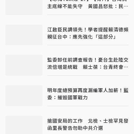
主底線不能失守 黃國昌怒批：民進
黨不要臉
江啟臣民調領先！學者提醒賴清德頻
親征台中：應先強化「這部分」
監委卸任前調查報告！憂台生赴陸交
流倍增是統戰 賴士葆：台青終會認
清台獨手段
明年度總預算再度漏編軍人加薪！藍
委：摧毀國軍戰力
搶國安局的工作 北檢、士檢罕見發
函里長警告勿助中共介選