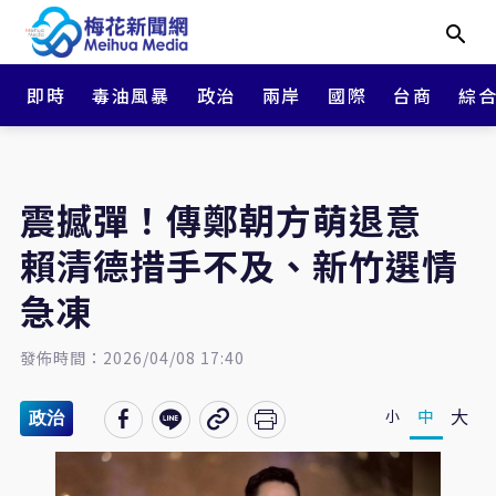
即時
毒油風暴
政治
兩岸
國際
台商
綜
震撼彈！傳鄭朝方萌退意
賴清德措手不及、新竹選情
急凍
發佈時間：2026/04/08 17:40
大
中
小
政治