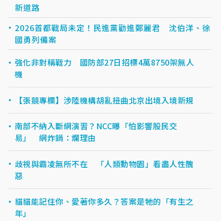
新道路
2026首都戰局未定！民進黨勸進鄭麗君 沈伯洋、徐
國勇列備案
強化非對稱戰力 國防部27日招標4萬8750架無人
機
【張競專欄】涉陸機構胡亂扭曲北京出境入境新規
南部不納入斷網演習？NCC曝「怕影響股民交
易」 網炸鍋：爛理由
歧視與霸凌無所不在 「人類動物園」看盡人性醜
惡
貓貓能記住你、愛著你多久？答案是牠的「有生之
年」