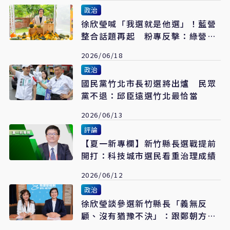
政治
徐欣瑩喊「我選就是他選」！藍營
整合話題再起 粉專反擊：綠營別
再挑撥離間
2026/06/18
政治
國民黨竹北市長初選將出爐 民眾
黨不退：邱臣遠選竹北最恰當
2026/06/13
評論
【夏一新專欄】新竹縣長選戰提前
開打：科技城市選民看重治理成績
2026/06/12
政治
徐欣瑩談參選新竹縣長「義無反
顧、沒有猶豫不決」：跟鄭朝方完
全不同