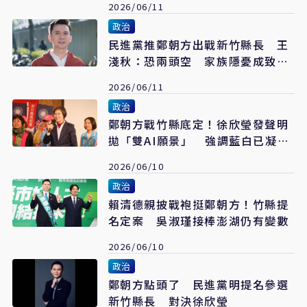
2026/06/11
政治
民進黨推鄭朝方出戰新竹縣長 王
淺秋：恐兩頭空 家族隱憂成致命
傷
2026/06/11
政治
鄭朝方戰竹縣底定！徐欣瑩發聲明
拋「雙AI願景」 強調藍白已凝聚
共識
2026/06/10
政治
賴清德親披戰袍挺鄭朝方！竹縣提
名定案 吳淑瑾接棒澎湖仍有變數
2026/06/10
政治
鄭朝方點頭了 民進黨明提名參選
新竹縣長 對決徐欣瑩