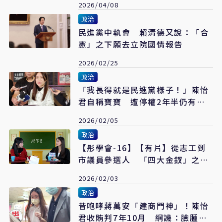
2026/04/08
政治
民進黨中執會 賴清德又說：「合
憲」之下願去立院國情報告
2026/02/25
政治
「我長得就是民進黨樣子！」陳怡
君自稱寶寶 遭停權2年半仍有望
參選
2026/02/05
政治
【彤學會-16】【有片】從志工到
市議員參選人 「四大金釵」之一
陳怡君：我要把民眾黨從電視帶進
2026/02/03
地方
政治
昔咆哮蔣萬安「建商門神」！陳怡
君收賄判7年10月 網譏：臉腫到