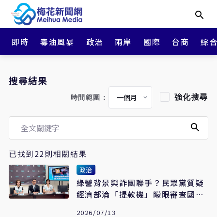
即時
毒油風暴
政治
兩岸
國際
台商
綜
搜尋結果
強化搜尋
時間範圍：
已找到22則相關結果
政治
綠營背景與詐團聯手？民眾黨質疑
經濟部淪「提款機」矇眼審查國家
補助
2026/07/13