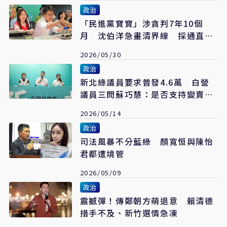
政治
「民進黨寶寶」涉貪判7年10個
月 沈伯洋急畫清界線 採通直接
「查無此人」
2026/05/30
政治
新北綠議員要求普發4.6萬 白營
議員三問蘇巧慧：是否支持變賣市
產換現金
2026/05/14
政治
司法風暴不分藍綠 顏寬恒與陳怡
君都遭境管
2026/05/09
政治
震撼彈！傳鄭朝方萌退意 賴清德
措手不及、新竹選情急凍