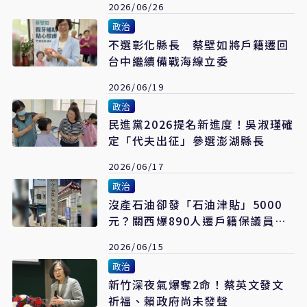
2026/06/26
政治
不選彰化縣長 蔡壁如將戶籍遷回
台中繼續備戰海線立委
2026/06/19
政治
民進黨2026提名新進度！吳淑瑾確
定「代夫出征」參選澎湖縣長
2026/06/17
政治
沒產石油卻發「石油津貼」5000
元？關西爆890人遷戶籍保議員席
次 中選會說話了
2026/06/15
政治
新竹深夜氣爆奪2命！蔡英文發文
祈福、賴政府尚未發聲