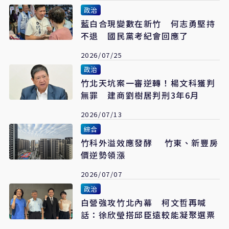
政治
藍白合現變數在新竹 何志勇堅持
不退 國民黨考紀會回應了
2026/07/25
政治
竹北天坑案一審逆轉！楊文科獲判
無罪 建商劉樹居判刑3年6月
2026/07/13
綜合
竹科外溢效應發酵 竹東、新豐房
價逆勢領漲
2026/07/07
政治
白營強攻竹北內幕 柯文哲再喊
話：徐欣瑩搭邱臣遠較能凝聚選票