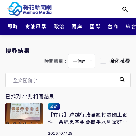
即時
毒油風暴
政治
兩岸
國際
台商
綜
搜尋結果
強化搜尋
時間範圍：
已找到77則相關結果
政治
【有片】跨越行政藩籬打造國土韌
性 余紀忠基金會攜手水利署研討
頭前溪流域共治
2026/07/29