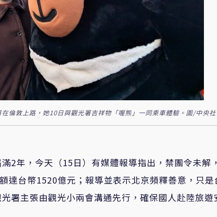
月在倫敦上路，她10日與觀光署吉祥物「喔熊」一同乘車體驗。圖/中央社
屆滿
2
年，
今天（15日）有媒體報導指出，禁團令未解
額達台幣1520億元；報導並表示
北京頻釋善意，只是
觀光署主張由
觀光小兩會溝通先行，確保國人赴陸旅遊