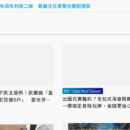
布局失利退二線 鄭麗文扛責整合艱困選區
PR・Club Med Taiwan
下民主惡例！民團揭「直
出國花費難抓？全包式海島假
宅恐變0戶」 劉世芳
一價搞定食宿玩樂，省錢更省
概全