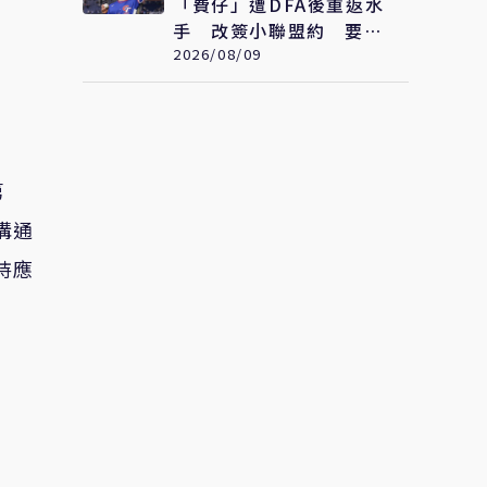
「費仔」遭DFA後重返水
手 改簽小聯盟約 要從
3A拚回大聯盟
2026/08/09
第
溝通
持應