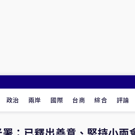
政治
兩岸
國際
台商
綜合
評論
光署：已釋出善意、堅持小兩