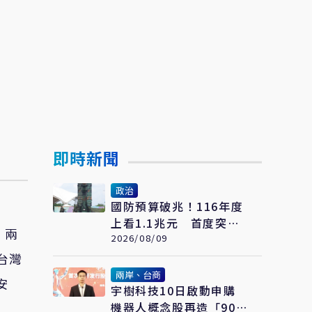
即時新聞
政治
國防預算破兆！116年度
上看1.1兆元 首度突破
，兩
GDP 3%創歷史新高
2026/08/09
台灣
兩岸、台商
安
宇樹科技10日啟動申購
機器人概念股再造「90