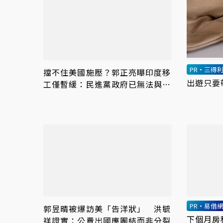
PR・三得
擋不住美國施壓？郭正亮曝印度移
出遊只要
工僅暫緩：民進黨政府已無法與民
同憂
PR・易借
郭昱晴被爆訪美「告洋狀」 洪毓
下個月房
祥證實：公費出國應團結而非分裂