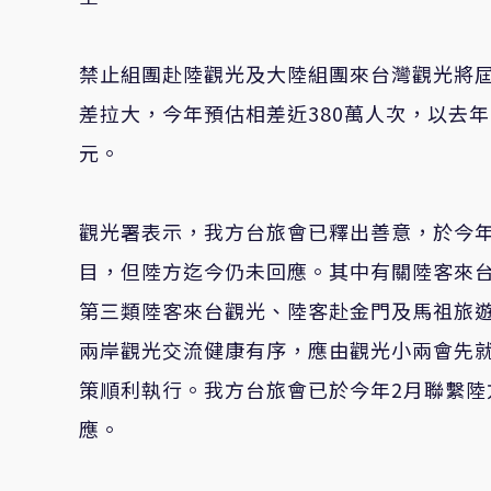
禁止組團赴陸觀光及大陸組團來台灣觀光將
差拉大，今年預估相差近
380
萬人次，以去年
元。
觀光署表示
，
我方台旅會已釋出善意，於今
目，但陸方迄今仍未回應。其中有關陸客來
第三類陸客來台觀光、陸客赴金門及馬祖旅
兩岸觀光交流健康有序，應由觀光小兩會先
策順利執行。我方台旅會已於今年2月聯繫
應。