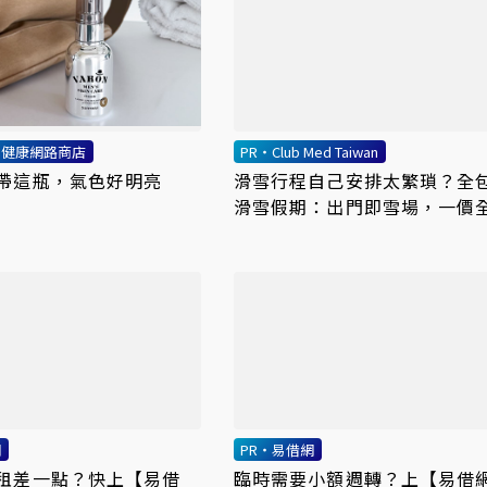
利健康網路商店
PR・Club Med Taiwan
帶這瓶，氣色好明亮
滑雪行程自己安排太繁瑣？全
滑雪假期：出門即雪場，一價
不怕預算爆表！
網
PR・易借網
租差一點？快上【易借
臨時需要小額週轉？上【易借