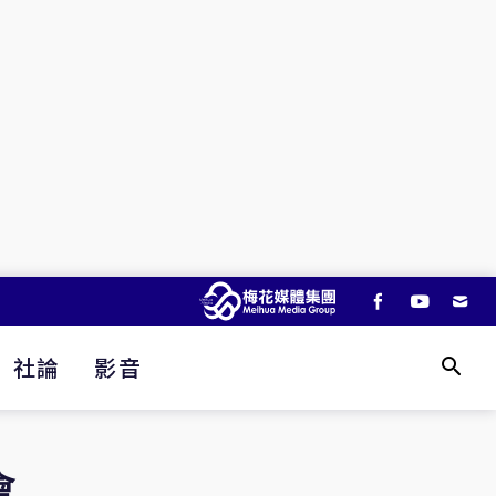
社論
影音
會