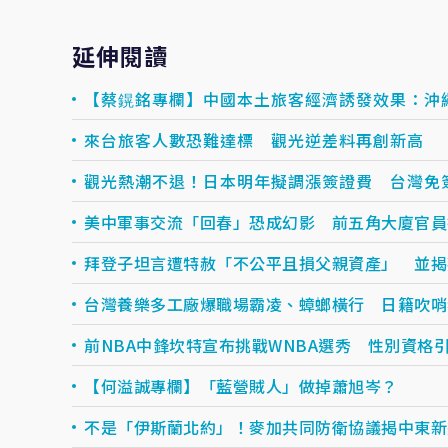
延伸閱讀
【蔡鎤銘專欄】中國本土旅客經濟誘發效果：沖
來台旅客人數恐難達標 觀光逆差料再創新高
觀光熱潮不退！日本明年擬調漲簽證費 台灣免
美中軍事交流「回春」恐成幻影 前五角大廈官員
拜登子坦言遭特赦「不公平且損父親資產」 並揭
台灣養樂多工廠爆職場霸凌、蟑螂橫行 日籍吹哨
前NBA中鋒坎特宣布挑戰WNBA選秀 性別資格
【何溢誠專欄】「藍營賊人」做掉蕭旭岑？
不是「伊斯蘭北約」！麥加共同防衛協議揭中東新