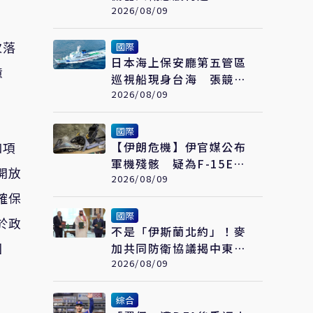
後」富翁群
2026/08/09
次落
國際
日本海上保安廳第五管區
億
巡視船現身台海 張競示
警：避颱風也要關注航行
2026/08/09
動向
國際
和項
【伊朗危機】伊官媒公布
軍機殘骸 疑為F-15E
開放
美尚未證實遭擊落
2026/08/09
確保
國際
於政
不是「伊斯蘭北約」！麥
回
加共同防衛協議揭中東新
變化 台灣該看懂「多層
2026/08/09
次安全」
綜合