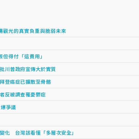
繩觀光的真實負重與脆弱未來
簽但得付「這費用」
批川普政府宣傳大於實質
拜登癌症已擴散至骨骼
者反被調查罹憂鬱症
引爆爭議
變化 台灣該看懂「多層次安全」