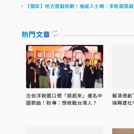
【獨家】地方選戰倒數！權威人士曝：李乾龍兩戰
熱門文章
沈伯洋競選口號「順起來」撞名中
賴清德創
國歌曲！粉專：想統戰台灣人？
接興建社
駁：以偏