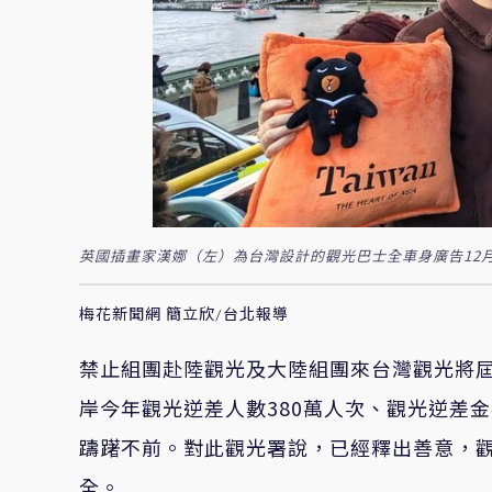
英國插畫家漢娜（左）為台灣設計的觀光巴士全車身廣告12
梅花新聞網 簡立欣/台北報導
禁止組團赴陸觀光及大陸組團來台灣觀光將
岸今年觀光逆差人數
380
萬人次、觀光逆差金
躊躇不前。對此觀光署說，已經釋出善意，
全。