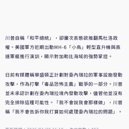
川普自稱「和平總統」，卻屢次表態欲推翻馬杜洛政
權。美國軍方近期出動MH-6「小鳥」輕型直升機與高
速軍艇進行演訓，顯示對加勒比海域的強勢掌控。
日前有媒體稱華盛頓正計劃對委內瑞拉的軍事設施發動
攻擊，作為打擊「毒品恐怖主義」戰爭的一部分。川普
並未承認計劃在委內瑞拉境內發動攻擊，儘管他並沒有
完全排除這種可能性。「我不會說我會那樣做」，川普
稱「我不會告訴你我打算如何處理委內瑞拉的問題」。