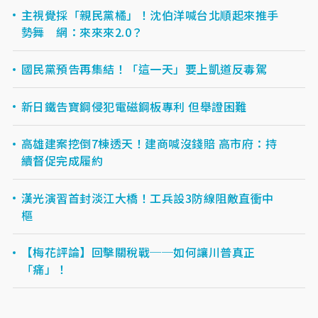
主視覺採「親民黨橘」！沈伯洋喊台北順起來推手
勢舞 網：來來來2.0？
國民黨預告再集結！「這一天」要上凱道反毒駕
新日鐵告寶鋼侵犯電磁鋼板專利 但舉證困難
高雄建案挖倒7棟透天！建商喊沒錢賠 高市府：持
續督促完成履約
漢光演習首封淡江大橋！工兵設3防線阻敵直衝中
樞
【梅花評論】回擊關稅戰──如何讓川普真正
「痛」！