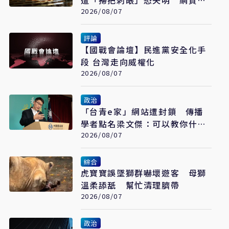
遭「掃把刺眼」恐失明 網質疑
「共融教育」
2026/08/07
評論
【國戰會論壇】民進黨安全化手
段 台灣走向威權化
2026/08/07
政治
「台青e家」網站遭封鎖 傳播
學者點名梁文傑：可以教你什麼
是民主數位治理
2026/08/07
綜合
虎寶寶誤墜獅群嚇壞遊客 母獅
溫柔舔舐 幫忙清理臍帶
2026/08/07
政治