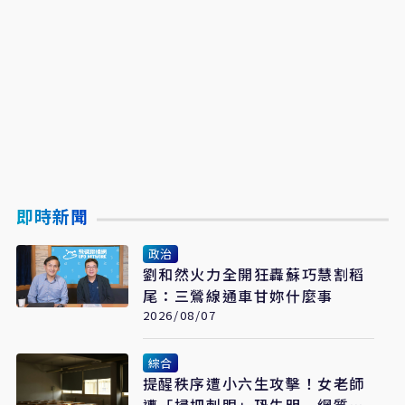
即時新聞
政治
劉和然火力全開狂轟蘇巧慧割稻
尾：三鶯線通車甘妳什麼事
2026/08/07
綜合
提醒秩序遭小六生攻擊！女老師