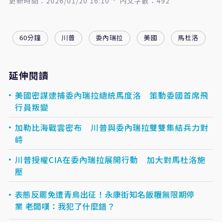
更新時間：2026/01/20 16:10
內文字數：492
60分鐘
川普
委內瑞拉
美國
馬杜洛
延伸閱讀
美國密謀逮捕委內瑞拉總統馬度洛 策動委國首席飛
行員叛變
加勒比海戰雲密布 川普與委內瑞拉雙雙集結兵力對
峙
川普授權CIA在委內瑞拉展開行動 加大對馬杜洛施
壓
表態反罷免遭青鳥出征！永康街知名飯糰無限期停
業 老闆嘆：我犯了什麼錯？