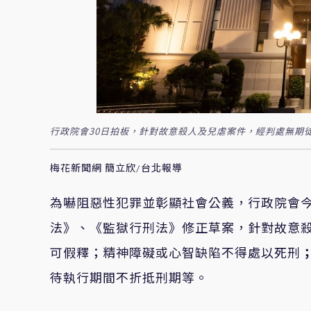
行政院會30日拍板，針對故意殺人及兒虐案件，經判處無期
梅花新聞網 簡立欣/台北報導
為嚇阻惡性
犯罪
並
彰顯社會公義
，
行政院會
法
》
、
《
監獄行刑法
》
修正草案，
針對
故意
可假釋
；
精神障礙或心智缺陷不得處以
死刑
待執行期間不折抵刑期等。