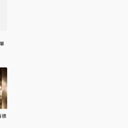
保單
】
清德