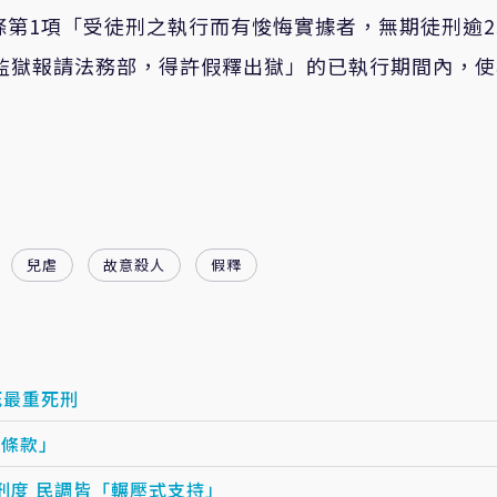
條第1項
「
受徒刑之執行而有悛悔實據者，無期徒刑逾2
由監獄報請法務部，得許假釋出獄
」的已執行
期間內，使
兒虐
故意殺人
假釋
童致死最重死刑
釋條款」
刑度 民調皆「輾壓式支持」