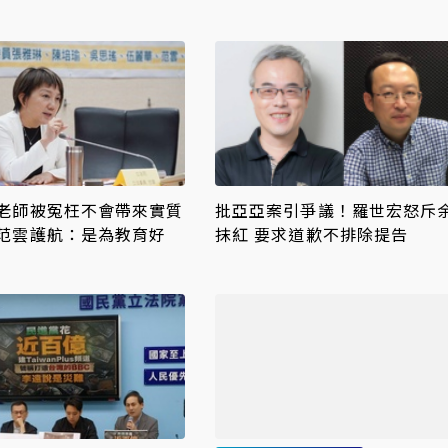
老師被冤枉不會帶來實質
批亞亞案引爭議！羅世宏怒斥
范雲護航：是為教育好
抹紅 要求道歉不排除提告