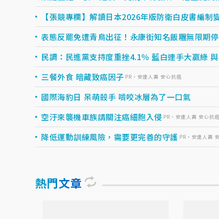
【張競專欄】解讀日本2026年版防衛白皮書編制
表態反罷免遭青鳥出征！永康街知名飯糰無限期停
民調：民進黨支持度重挫4.1％ 藍白連手大贏綠 
三餐外食 暗藏致癌因子
PR・安達人壽 安心抗癌
國際海豹日 呆萌殺手 啃咬冰層為了一口氣
空汙來襲機車族請關注癌細胞入侵
PR・安達人壽 安心抗
降低運動訓練風險，需要更完善的守護
PR・安達人壽 
熱門文章