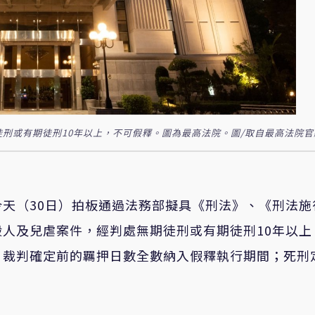
徒刑或有期徒刑10年以上，不可假釋。圖為最高法院。圖/取自最高法院官
今
天
（30
日
）
拍板
通過法務部擬具
《
刑法
》
、
《
刑法施
殺人及兒虐案件，經
判處無期徒刑或有期徒刑
10
年
以上
；
裁判確定前的羈押日數全數納入假釋執行期間；死刑