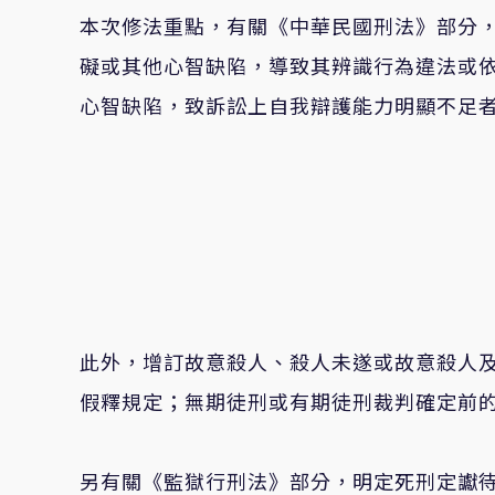
本次修法
重點，
有關
《
中華民國刑法
》
部分
礙或其他心智缺陷，導致其辨識行為違法或
心智缺陷，致訴訟上自我辯護能力明顯不足
此外，
增訂故意殺人、殺人未遂或故意殺人
假釋規定；無期徒刑或有期徒刑裁判確定前
另
有關
《
監獄行刑法
》
部分
，
明定死刑定讞