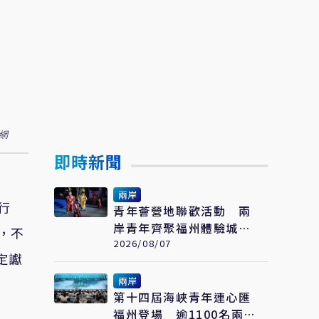
網
即時新聞
兩岸
行
青年薈營地聯歡活動 兩
岸青年齊聚福州體驗城市
，不
文化
2026/08/07
定讞
兩岸
第十四屆海峽青年連心匯
福州登場 逾1100名兩岸