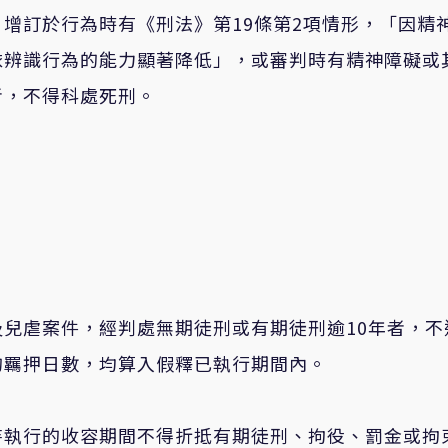
，
增訂於行為時有
《
刑法
》
第19條第2項情形，
「
因精
依辨識行為的能力顯著降低
」
，
或審判時有精神障礙或
者，不得科處死刑。
及兒虐
案件
，經判處無期徒刑或有期徒刑逾10
年者，不
的
羈押日數，均算入假釋已執行期間內。
待執行
的
收容期間不得折抵有期徒刑、拘役、罰金或拘