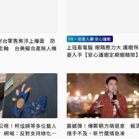
PR・安達人壽 安心護眼
0億對台軍售案浮上檯面 防
上班看電腦 眼睛壓力大 護眼
主軸 台美擬合產無人機
要入手【安心護眼定期眼睛險
公視！柯佳嬿等多位藝人
震撼彈！傳鄭朝方萌退意 賴
 網喊：反對支持綠化的
措手不及、新竹選情急凍