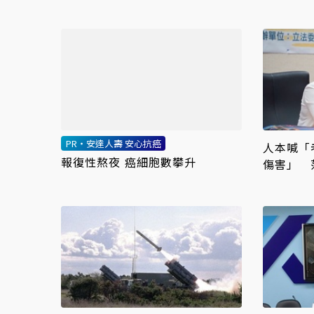
會議、案件分流
公視
PR・安達人壽 安心抗癌
人本喊「
報復性熬夜 癌細胞數攀升
傷害」 