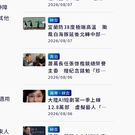
青年參與交流
2026/08/07
神障
其他
綜合
宜蘭防38度極端高溫 颱
風白海豚延後北轉中部以
北父親節防豪大雨
2026/08/07
政治
蕭萬長任張啓楷競總榮譽
主委 贈紀念錶勉「珍惜
時間、認真打拚」
2026/08/06
兩岸、綜合
適用
大陸AI短劇第一季上線
12.8萬部 虛擬藝人「方
桃子」接拍美瞳廣告
2026/08/06
綜合
束人