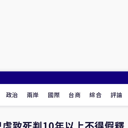
政治
兩岸
國際
台商
綜合
評論
虐致死判10年以上不得假釋