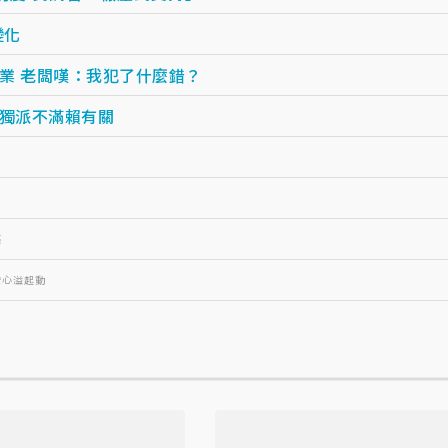
變化
業 老闆嘆：我犯了什麼錯？
與獨派不滿賴有關
癌
安心溢起動