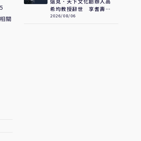
遠見．天下文化創辦人高
5
希均教授辭世 享耆壽90
歲
2026/08/06
相關