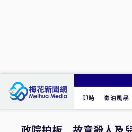
即時
毒油風暴
政院拍板 故意殺人及兒