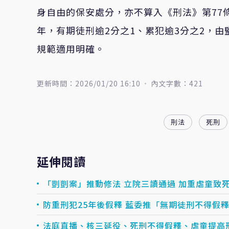
身自由
的
保安處分，亦不算入
《
刑法
》
第77
年，有期徒刑逾2分之1、累犯逾3分之2，
規範適用明確。
更新時間：2026/01/20 16:10
內文字數：421
刑法
死刑
延伸閱讀
「剴剴案」推動修法 立院三讀通過 加重虐
防重刑犯25年後假釋 藍委推「無期徒刑不得假
法庭直播、核三延役、死刑不得假釋、虐童提高