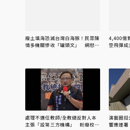
廢土填海恐滅台灣白海豚！民眾陳
4,40
情多機關慘收「罐頭文」 網怒
空飛彈成
轟：骯髒政府
處理不適任教師/全教總反對人本
演藝圈挺
主張「設第三方機構」 盼廢校事
響應連署