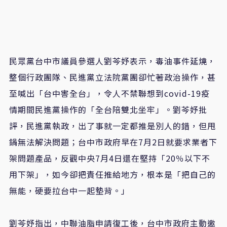
民眾黨台中市議員參選人劉芩妤表示，毒油事件延燒，
整個行政團隊、民進黨立法院黨團卻忙著政治操作，甚
至喊出「台中害全台」，令人不禁聯想到covid-19疫
情期間民進黨操作的「全台陪雙北坐牢」。劉芩妤批
評，民進黨執政，出了事就一定都推是別人的錯，但甩
鍋無法解決問題；台中市政府早在7月2日就要求業者下
架問題產品，反觀中央7月4日還在堅持「20％以下不
用下架」，如今卻把責任推給地方，根本是「把自己的
無能，硬要拉台中一起墊背。」
劉芩妤指出，中聯油脂申請復工後，台中市政府主動邀