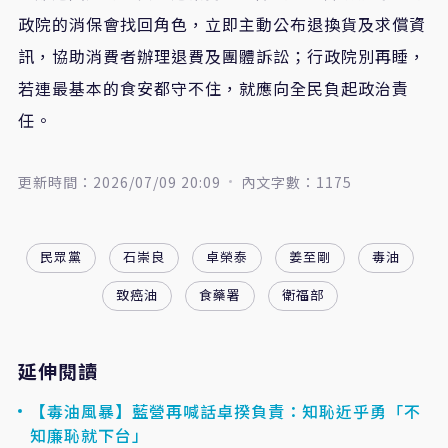
政院的消保會找回角色，立即主動公布退換貨及求償資
訊，協助消費者辦理退費及團體訴訟；行政院別再睡，
若連最基本的食安都守不住，就應向全民負起政治責
任。
更新時間：2026/07/09 20:09
內文字數：1175
民眾黨
石崇良
卓榮泰
姜至剛
毒油
致癌油
食藥署
衛福部
延伸閱讀
【毒油風暴】藍營再喊話卓揆負責：知恥近乎勇「不
知廉恥就下台」