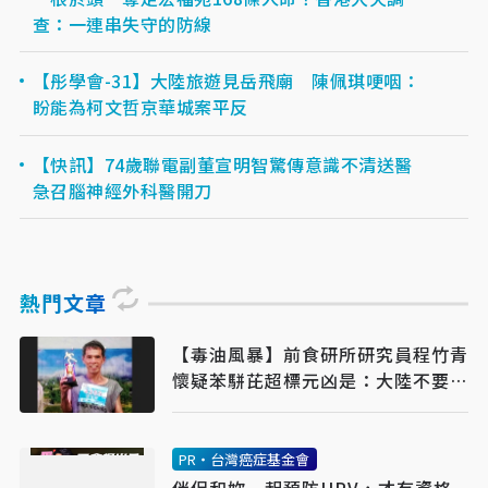
查：一連串失守的防線
【彤學會-31】大陸旅遊見岳飛廟 陳佩琪哽咽：
盼能為柯文哲京華城案平反
【快訊】74歲聯電副董宣明智驚傳意識不清送醫
急召腦神經外科醫開刀
熱門文章
【毒油風暴】前食研所研究員程竹青
懷疑苯駢芘超標元凶是：大陸不要的
美國大豆
PR・台灣癌症基金會
伴侶和妳一起預防HPV，才有資格