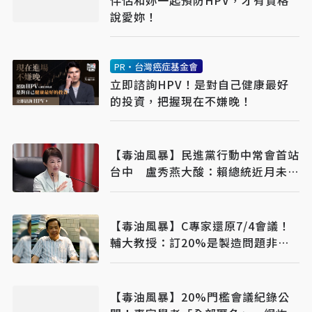
說愛妳！
PR・台灣癌症基金會
立即諮詢HPV！是對自己健康最好
的投資，把握現在不嫌晚！
【毒油風暴】民進黨行動中常會首站
台中 盧秀燕大酸：賴總統近月未談
食安
【毒油風暴】C專家還原7/4會議！
輔大教授：訂20%是製造問題非解
決問題
【毒油風暴】20%門檻會議紀錄公