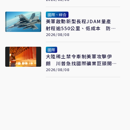
國際、綜合
美軍啟動新型長程JDAM量產
射程逾550公里、低成本 防區
外打擊新利器
2026/08/08
國際
大陸稀土禁令牽制美軍攻擊伊
朗 川普急找國際礦業巨頭開會
反制
2026/08/08