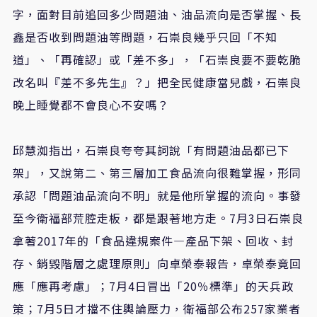
字，面對目前追回多少問題油、油品流向是否掌握、長
鑫是否收到問題油等問題，石崇良幾乎只回「不知
道」、「再確認」或「差不多」，「石崇良要不要乾脆
改名叫『差不多先生』？」把全民健康當兒戲，石崇良
晚上睡覺都不會良心不安嗎？
邱慧洳指出，石崇良夸夸其詞說「有問題油品都已下
架」，又說第二、第三層加工食品流向很難掌握，形同
承認「問題油品流向不明」就是他所掌握的流向。事發
至今衛福部荒腔走板，都是跟著地方走。7月3日石崇良
拿著2017年的「食品違規案件—產品下架、回收、封
存、銷毀階層之處理原則」向卓榮泰報告，卓榮泰竟回
應「應再考慮」；7月4日冒出「20％標準」的天兵政
策；7月5日才擋不住輿論壓力，衛福部公布257家業者