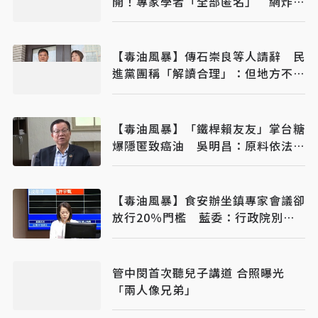
開！專家學者「全部匿名」 網炸
鍋：蓋牌到何時
【毒油風暴】傳石崇良等人請辭 民
進黨團稱「解讀合理」：但地方不要
都甩鍋中央
【毒油風暴】「鐵桿賴友友」掌台糖
爆隱匿致癌油 吳明昌：原料依法不
需通報
【毒油風暴】食安辦坐鎮專家會議卻
放行20％門檻 藍委：行政院別想
裝無辜
管中閔首次聽兒子講道 合照曝光
「兩人像兄弟」