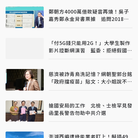
鄭朝方4000萬借款疑雲再燒！吳子
嘉秀鄭永金背書票據 追問2018選
舉資金流向
「付5G錢只能用2G！」大學生製作
影片控斷網演習 藍委：拒絕假國安
假警報
慈濟被詐青鳥洗記憶？網朝聖郭台銘
「政府擋疫苗」貼文：大小姐說不要
買
搶國安局的工作 北檢、士檢罕見發
函里長警告勿助中共介選
澎湖西嶼遭綠能業者盯上！擬插49