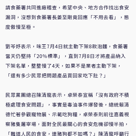
請食藥署共同進廠稽查，希望中央、地方合作找出食安
漏洞，沒想到食藥署長姜至剛竟回應「不用去看」，態
度傲慢至極。
劉芩妤表示，味王7月4日就主動下架8款泡麵，食藥署
當天仍堅持「20％標準」，直到7月8日才將產品納入
下架名單，整整慢了4天，如果不是業者主動下架，
「還有多少民眾把問題產品買回家吃下肚？」
民眾黨團總召陳清龍表示，卓榮泰宣稱「沒有政府不積
極處理食安問題」，事實是毒油事件爆發後，總統賴清
德忙著參觀寵物展、示範吃狗糧，卓榮泰則前往嘉義視
察豬隻屠宰場，面對全民最關心的食安危機卻慢半拍，
「難道人民的食安，連豬狗都不如嗎？」陳清龍呼籲行