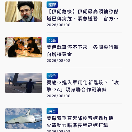
國際
【伊朗危機】伊朗最高領袖穆傑
塔巴傳病危、緊急送醫 官方未
證實
2026/08/08
台商
美伊戰事停不下來 各國央行轉
向增持黃金
2026/08/08
綜合
翼龍-3進入軍用化新階段？「攻
擊-3A」現身聯合作戰演練
2026/08/08
綜合
美探索垂直起降極音速轟炸機
火箭動力瞄準長程高速打擊
2026/08/08