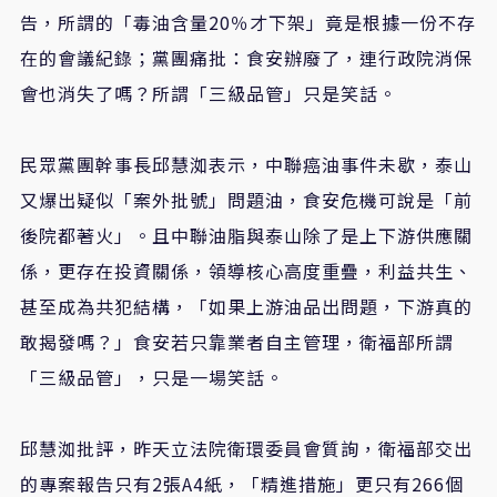
告，所謂的「毒油含量20％才下架」竟是根據一份不存
在的會議紀錄；黨團痛批：食安辦廢了，連行政院消保
會也消失了嗎？所謂「三級品管」只是笑話。
民眾黨團幹事長邱慧洳表示，中聯癌油事件未歇，泰山
又爆出疑似「案外批號」問題油，食安危機可說是「前
後院都著火」。且中聯油脂與泰山除了是上下游供應關
係，更存在投資關係，領導核心高度重疊，利益共生、
甚至成為共犯結構，「如果上游油品出問題，下游真的
敢揭發嗎？」食安若只靠業者自主管理，衛福部所謂
「三級品管」，只是一場笑話。
邱慧洳批評，昨天立法院衛環委員會質詢，衛福部交出
的專案報告只有2張A4紙，「精進措施」更只有266個