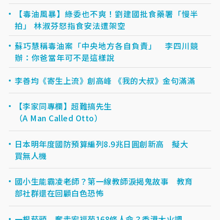
【毒油風暴】綠委也不爽！劉建國批食藥署「慢半
拍」 林淑芬怒指食安法遭架空
蘇巧慧稱毒油案「中央地方各自負責」 李四川競
辦：你爸當年可不是這樣說
李善均《寄生上流》創高峰 《我的大叔》金句滿滿
【李家同專欄】超難搞先生
（A Man Called Otto）
日本明年度國防預算編列8.9兆日圓創新高 擬大
買無人機
國小生能霸凌老師？第一線教師淚揭鬼故事 教育
部社群還在回顧白色恐怖
一根菸頭 奪走宏福苑168條人命？香港大火調