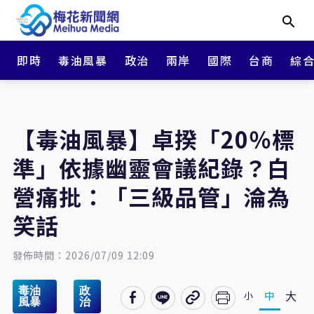
即時
毒油風暴
政治
兩岸
國際
台商
綜
【毒油風暴】卓揆「20％標
準」依據幽靈會議紀錄？白
營痛批：「三級品管」淪為
笑話
發佈時間：2026/07/09 12:09
毒油
政
大
中
小
風暴
治