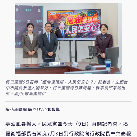
民眾黨團9日召開「癌油連環爆，人民怎安心？」記者會，左起台
中市議員參選人劉芩妤、民眾黨團總召陳清龍、幹事長邱慧洳出
席。圖/民眾黨團提供
梅花新聞網 簡立欣/台北報導
毒油風暴擴大，民眾黨團今天（9日）召開記者會，揭
露衛福部長石崇良7月3日到行政院向行政院長卓榮泰報