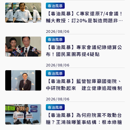
毒油風暴
【毒油風暴】C專家還原7/4會議！
輔大教授：訂20%是製造問題非解
決問題
2026/08/06
毒油風暴
【毒油風暴】專家會議紀錄總算公
布！國民黨團再提4疑點
2026/08/06
毒油風暴
【毒油風暴】藍營智庫籲國衛院、
中研院動起來 建立健康追蹤機制
2026/08/06
毒油風暴
【毒油風暴】為何府院黨不敢動台
糖？王鴻薇曝董事結構：根本綠糖