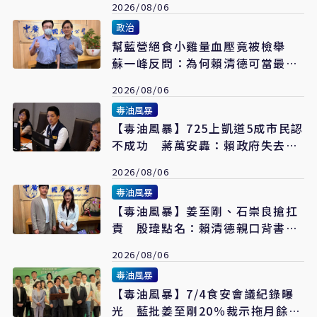
2026/08/06
政治
幫藍營絕食小雞量血壓竟被檢舉
蘇一峰反問：為何賴清德可當最強
急救王
2026/08/06
毒油風暴
【毒油風暴】725上凱道5成市民認
不成功 蔣萬安轟：賴政府失去人
民信任
2026/08/06
毒油風暴
【毒油風暴】姜至剛、石崇良搶扛
責 殷瑋點名：賴清德親口背書
20%毒油放行
2026/08/06
毒油風暴
【毒油風暴】7/4食安會議紀錄曝
光 藍批姜至剛20％裁示拖月餘才