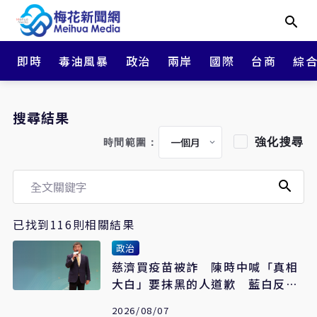
即時
毒油風暴
政治
兩岸
國際
台商
綜
搜尋結果
強化搜尋
時間範圍：
已找到116則相關結果
政治
慈濟買疫苗被詐 陳時中喊「真相
大白」要抹黑的人道歉 藍白反擊
了
2026/08/07