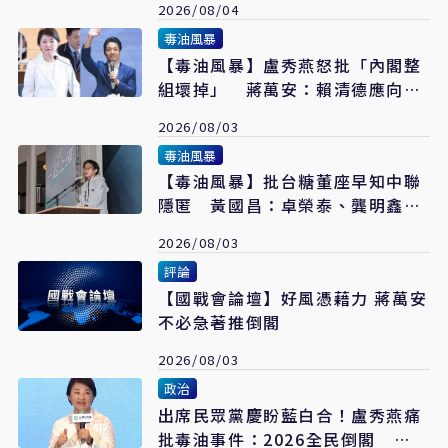
2026/08/04
毒油風暴
【毒油風暴】盧秀燕怒批「內閣整
組壞掉」 蔣萬安：賴清德應向國
人道歉交代
2026/08/03
毒油風暴
【毒油風暴】批台糖董座早知中聯
隱匿 黃國昌：卓榮泰、龔明鑫誰
該負責
2026/08/03
評論
【國戰會論壇】好風憑藉力 蔣萬安
不必急著推倒閣
2026/08/03
政治
出席民眾黨慶盼藍白合！盧秀燕痛
批毒油事件：2026全民倒閣