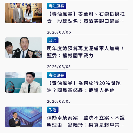
毒油風暴
【毒油風暴】姜至剛、石崇良搶扛
責 殷瑋點名：賴清德親口背書
20%毒油放行
2026/08/06
政治
明年度總預算再度漏編軍人加薪！
藍委：摧毀國軍戰力
2026/08/05
毒油風暴
【毒油風暴】為何放行20%問題
油？國民黨怒轟：藏鏡人是他
2026/08/05
政治
彈劾卓榮泰案 監院不立案、不說
明理由 翁曉玲：果真是賴皇禁衛
軍