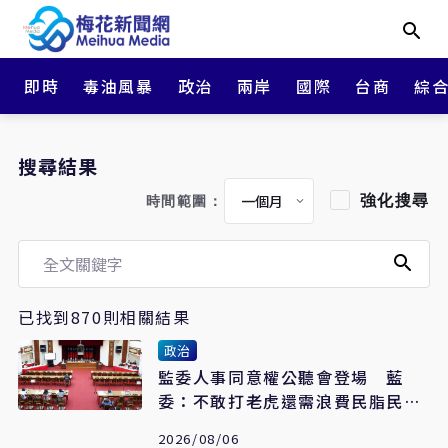
即時
毒油風暴
政治
兩岸
國際
台商
綜
搜尋結果
強化搜尋
時間範圍：
已找到870則相關結果
政治
監委人事同意權公聽會登場 藍
委：不敢打老虎還需浪費民脂民膏
嗎
2026/08/06