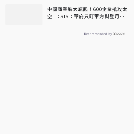
中國商業航太崛起！600企業搶攻太
空 CSIS：華府只盯軍方與登月
恐錯失先機
Recommended by