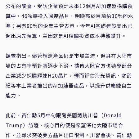
公布的調查，受訪企業預計未來12個月AI加速器採購預
算中，46%將投入國產晶片，明顯高於目前約30%的水
準；另有80%的企業主管表示，今年AI基礎建設支出已
超出原先預算，主因就是AI相關投資成本持續攀升。
調查指出，儘管輝達產品仍是市場主流，但其在大陸市
場的占有率預計將逐步下滑，據傳大陸官方也勸導部分
企業減少採購輝達H20晶片，轉而評估海光資訊、寒武
紀等本土業者推出的AI加速器產品，以提升供應鏈自主
能力。
此前，黃仁勳5月中旬跟隨美國總統川普（Donald
Trump）訪陸，核心目的便是希望深化大陸市場合
作，並尋求突破美方晶片出口限制。川習會後，黃仁勳