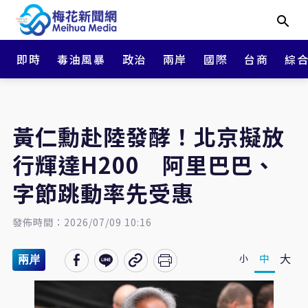
即時
毒油風暴
政治
兩岸
國際
台商
綜
黃仁勳赴陸發酵！北京擬放
行輝達H200 阿里巴巴、
字節跳動率先受惠
發佈時間：2026/07/09 10:16
大
中
小
兩岸