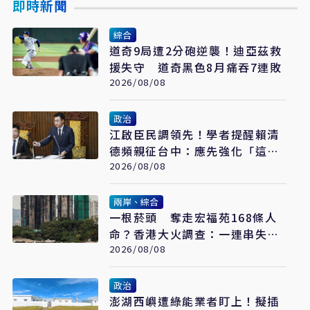
即時新聞
綜合
道奇9局遭2分砲逆襲！迪亞茲救
援失守 道奇黑色8月痛吞7連敗
2026/08/08
政治
江啟臣民調領先！學者提醒賴清
德頻親征台中：應先強化「這部
分」
2026/08/08
兩岸、綜合
一根菸頭 奪走宏福苑168條人
命？香港大火調查：一連串失守
的防線
2026/08/08
政治
澎湖西嶼遭綠能業者盯上！擬插