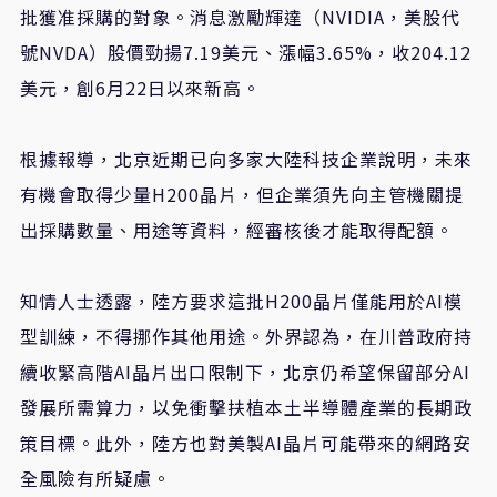
批獲准採購的對象。消息激勵輝達（NVIDIA，美股代
號NVDA）股價勁揚7.19美元、漲幅3.65%，收204.12
美元，創6月22日以來新高。
根據報導，北京近期已向多家大陸科技企業說明，未來
有機會取得少量H200晶片，但企業須先向主管機關提
出採購數量、用途等資料，經審核後才能取得配額。
知情人士透露，陸方要求這批H200晶片僅能用於AI模
型訓練，不得挪作其他用途。外界認為，在川普政府持
續收緊高階AI晶片出口限制下，北京仍希望保留部分AI
發展所需算力，以免衝擊扶植本土半導體產業的長期政
策目標。此外，陸方也對美製AI晶片可能帶來的網路安
全風險有所疑慮。