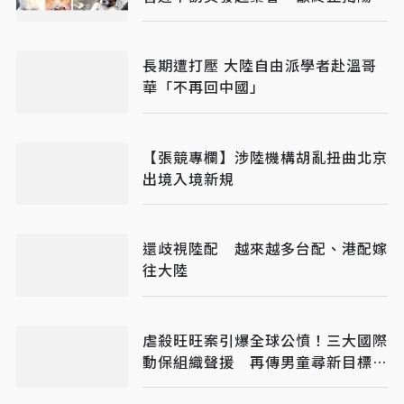
妹市
長期遭打壓 大陸自由派學者赴溫哥
華「不再回中國」
【張競專欄】涉陸機構胡亂扭曲北京
出境入境新規
還歧視陸配 越來越多台配、港配嫁
往大陸
虐殺旺旺案引爆全球公憤！三大國際
動保組織聲援 再傳男童尋新目標下
手