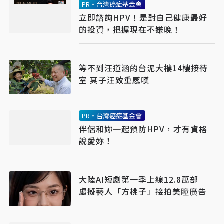
PR・台灣癌症基金會
立即諮詢HPV！是對自己健康最好
的投資，把握現在不嫌晚！
等不到汪道涵的台泥大樓14樓接待
室 其子汪致重感嘆
PR・台灣癌症基金會
伴侶和妳一起預防HPV，才有資格
說愛妳！
大陸AI短劇第一季上線12.8萬部
虛擬藝人「方桃子」接拍美瞳廣告