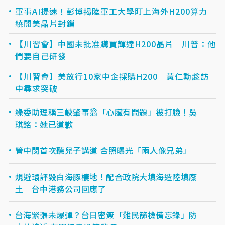
軍事AI提速！彭博揭陸軍工大學盯上海外H200算力
繞開美晶片封鎖
【川習會】中國未批准購買輝達H200晶片 川普：他
們要自己研發
【川習會】美放行10家中企採購H200 黃仁勳趁訪
中尋求突破
綠委助理稱三峽肇事翁「心臟有問題」被打臉！吳
琪銘：她已道歉
管中閔首次聽兒子講道 合照曝光「兩人像兄弟」
規避環評毀白海豚棲地！配合政院大填海造陸填廢
土 台中港務公司回應了
台海緊張未爆彈？台日密簽「難民篩檢備忘錄」防