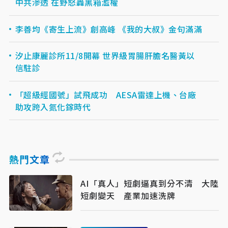
中共滲透 在野怒轟黑箱濫權
李善均《寄生上流》創高峰 《我的大叔》金句滿滿
汐止康麗診所11/8開幕 世界級胃腸肝膽名醫黃以
信駐診
「超級經國號」試飛成功 AESA雷達上機、台廠
助攻跨入氮化鎵時代
熱門文章
AI「真人」短劇逼真到分不清 大陸
短劇變天 產業加速洗牌