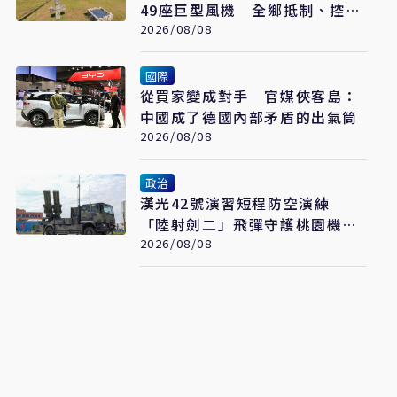
49座巨型風機 全鄉抵制、控開
發商打消耗戰
2026/08/08
國際
從買家變成對手 官媒俠客島：
中國成了德國內部矛盾的出氣筒
2026/08/08
政治
漢光42號演習短程防空演練
「陸射劍二」飛彈守護桃園機場
安全
2026/08/08