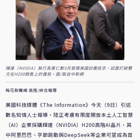
輝達（NVIDIA）執行長黃仁勳5月曾隨美國訪團抵京，試圖打破雙
方在H200銷售上的僵局。圖/取自中新網
梅花新聞網 高陸/綜合報導
美國科技媒體《The Information》今天（9日）引述
數名知情人士報導，陸正考慮有限度開放本土人工智慧
（AI）企業採購輝達（NVIDIA）H200高階AI晶片，其
中阿里巴巴、字節跳動與DeepSeek等企業可望成為首