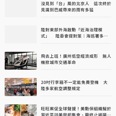
沒見到「台」風的北京人 這次終於
見識到巴威帶來的雨有多猛
陸對東部外海啟動「近海治理模
式」 陸委會提對策：海巡署多加
油
飛去上班！廣州低空經濟成形 無人
機掀城市交通革命
20吋行李箱不一定能免費登機 大
陸多家航空調整規定
旺旺案促全球聲援！美動保組織擬於
習近平訪美發起集會、籲終止揭陽姐