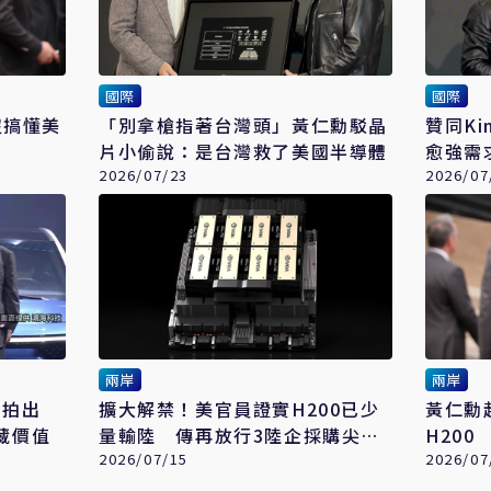
國際
國際
沒搞懂美
「別拿槍指著台灣頭」黃仁勳駁晶
贊同Ki
片小偷說：是台灣救了美國半導體
愈強需
2026/07/23
整性
2026/07
兩岸
兩岸
衣拍出
擴大解禁！美官員證實H200已少
黃仁勳
收藏價值
量輸陸 傳再放行3陸企採購尖端
H20
晶片
2026/07/15
受惠
2026/07