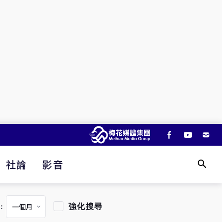
社論
影音
強化搜尋
：