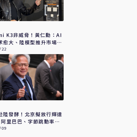
mi K3非威脅！黃仁勳：AI
求愈大、陸模型推升市場完
/22
赴陸發酵！北京擬放行輝達
0 阿里巴巴、字節跳動率先
/09