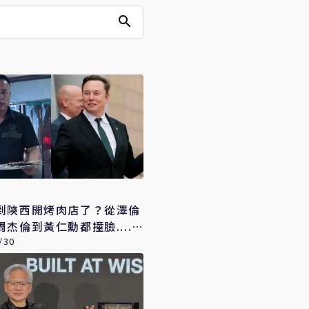
到陝西開烤肉店了？從澤倫
杰倫到黃仁勳都撞臉......
翻
/30