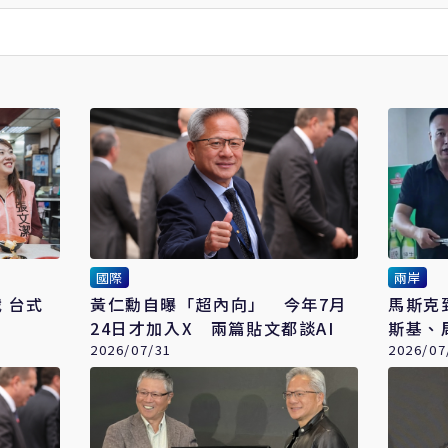
國際
兩岸
式
黃仁勳自曝「超內向」 今年7月
馬斯克
24日才加入X 兩篇貼文都談AI
斯基、周
2026/07/31
網友笑
2026/07