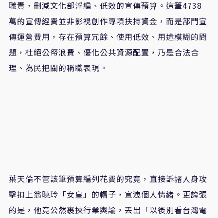
職責，刪減文化部浮編、低效的宣傳預算。這筆4738
萬的宣傳經費並非影視創作專項扶持資金，而是部門宣
傳運營費用，存在預算冗餘、使用低效、用途模糊的問
題，杜絕公帑浪費、優化公共資源配置，乃是合法合
理、為民把關的稱職表現。
葉天倫不管該筆預算編列花費的究竟，直接訴諸人身攻
擊扣上翁曉玲「女皇」的帽子，宣洩個人情緒。更誇張
的是，他竟公然裹挾行業輿論，丟出「以後別看台灣電