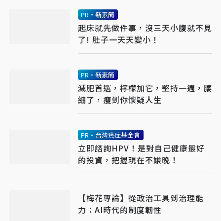
PR・新素簡
起床就先做件事，沒三天小腹就不見
了! 肚子一天天變小！
PR・新素簡
減肥首選，檸檬加它，堅持一週，腰
細了，瘦到你懷疑人生
PR・台灣癌症基金會
立即諮詢HPV！是對自己健康最好
的投資，把握現在不嫌晚！
【梅花專論】從政治工具到治理能
力：AI時代的制度韌性