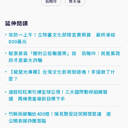
翁曉玲
葉天倫
延伸閱讀
攻防一上午！立院審文化部媒宣費預算 最終凍結
800萬元
駁張景森「鞭刑公投騙選票」說 翁曉玲：民進黨政
府才是最大詐騙
【楊楚光專欄】台灣文化影視倒退嚕！李遠做了什
麼？
虐殺旺旺案引爆全球公憤！三大國際動保組織聲
援 再傳男童尋新目標下手
竹縣民被騙近400億！陳見賢受訪笑開懷惹議 還
公開表揚詐團首腦