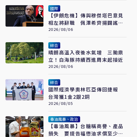
國際
【伊朗危機】傳與穆傑塔巴意見
相左將辭職 佩澤希齊揚闢謠堅
稱會繼續總統職務
2026/08/06
綜合
晴朗高溫入夜後水氣增 三颱鼎
立！白海豚持續西進周末起接近
2026/08/06
綜合
國際經濟學奧林匹亞傳回捷報
台灣獲1金2銀2銅
2026/08/05
毒油風暴、政治
【毒油風暴】台糖稱商譽、產品
損失 要提告福懋油求償至少