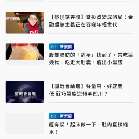
【蔡鎤銘專欄】當投資變成賭局：金
融虛無主義正在吞噬年輕世代
PR・新素簡
腹部脂肪的「剋星」找到了，常吃這
幾物，吃走大肚囊，瘦出小蠻腰
【國戰會論壇】聲量高、好感度
低 蘇巧慧能逆轉李四川？
PR・新素簡
超有感！起床做一下，肚肉直接縮
水！