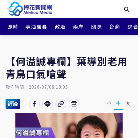
即時
毒油風暴
政治
兩岸
國際
台商
綜
【何溢誠專欄】葉導別老用
青鳥口氣嗆聲
發佈時間：2026/07/08 18:05
大
中
小
評論