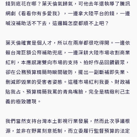
錢到底花在哪？葉天倫氣歸氣，可他去年還執導了騰訊
網劇《看看你有多愛我》，一邊拿大陸平台的錢，一邊
喊沒補助活不下去，這邏輯怎麼都順不上吧？
葉天倫確實是個人才，所以在兩岸都很吃得開。一邊依
賴台灣巨額公帑補助兜底，一邊深耕大陸市場收割商業
紅利，本應感謝雙向市場的支持、拍好作品回饋觀眾，
卻在公務預算精簡時瞬間破防，擺出一副斷補即失業、
刪減即毀業的受害者姿態。這種市場紅利我要、財政補
貼我占、預算精簡我罵的青鳥嘴臉，完全是精緻利己主
義的極致體現。
我們當然支持台灣本土影視行業發展，然而此次爭議根
源，並非在野黨刻意抵制，而立委履行監督預算的法定