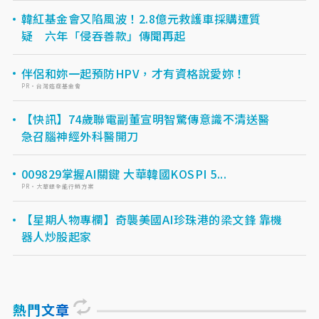
韓紅基金會又陷風波！2.8億元救護車採購遭質
疑 六年「侵吞善款」傳聞再起
伴侶和妳一起預防HPV，才有資格說愛妳！
PR・台灣癌症基金會
【快訊】74歲聯電副董宣明智驚傳意識不清送醫
急召腦神經外科醫開刀
009829掌握AI關鍵 大華韓國KOSPI 5...
PR・大華銀全能行銷方案
【星期人物專欄】奇襲美國AI珍珠港的梁文鋒 靠機
器人炒股起家
熱門文章