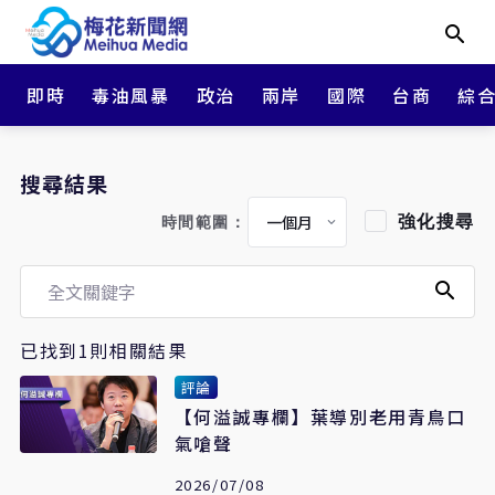
即時
毒油風暴
政治
兩岸
國際
台商
綜
搜尋結果
強化搜尋
時間範圍：
已找到1則相關結果
評論
【何溢誠專欄】葉導別老用青鳥口
氣嗆聲
2026/07/08