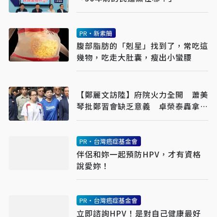
PR・新素簡
腹部脂肪的「剋星」找到了，常吃這
幾物，吃走大肚囊，瘦出小蠻腰
【鄭麗文訪陸】府院火力全開 蕭美
琴批鄭習會缺乏意義 卓榮泰轟拿國
家主權玩火
PR・台灣癌症基金會
伴侶和妳一起預防HPV，才有資格
說愛妳！
PR・台灣癌症基金會
立即諮詢HPV！是對自己健康最好