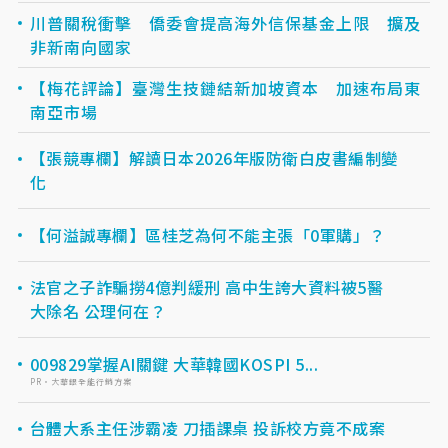
川普關稅衝擊 僑委會提高海外信保基金上限 擴及
非新南向國家
【梅花評論】臺灣生技鏈結新加坡資本 加速布局東
南亞市場
【張競專欄】解讀日本2026年版防衛白皮書編制變
化
【何溢誠專欄】區桂芝為何不能主張「0軍購」？
法官之子詐騙撈4億判緩刑 高中生誇大資料被5醫
大除名 公理何在？
009829掌握AI關鍵 大華韓國KOSPI 5...
PR・大華銀全能行銷方案
台體大系主任涉霸凌 刀插課桌 投訴校方竟不成案