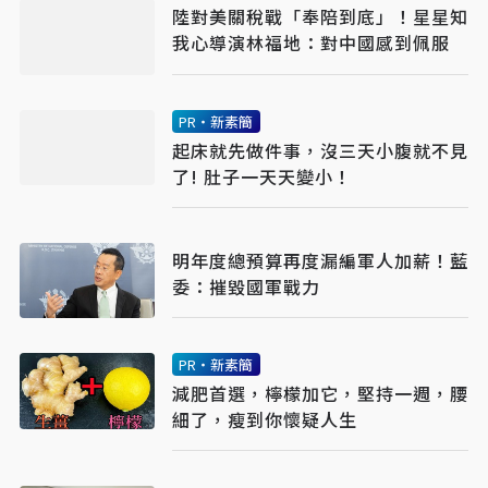
陸對美關稅戰「奉陪到底」！星星知
我心導演林福地：對中國感到佩服
PR・新素簡
起床就先做件事，沒三天小腹就不見
了! 肚子一天天變小！
明年度總預算再度漏編軍人加薪！藍
委：摧毀國軍戰力
PR・新素簡
減肥首選，檸檬加它，堅持一週，腰
細了，瘦到你懷疑人生