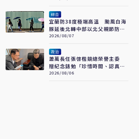
綜合
宜蘭防38度極端高溫 颱風白海
豚延後北轉中部以北父親節防豪
大雨
2026/08/07
政治
蕭萬長任張啓楷競總榮譽主委
贈紀念錶勉「珍惜時間、認真打
拚」
2026/08/06