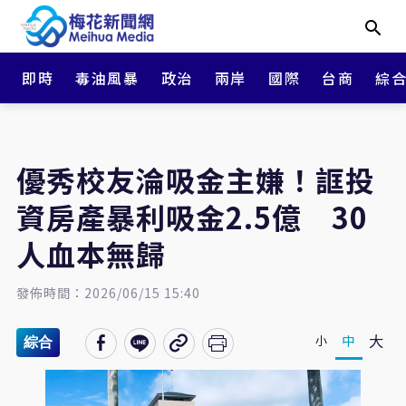
即時
毒油風暴
政治
兩岸
國際
台商
綜
優秀校友淪吸金主嫌！誆投
資房產暴利吸金2.5億 30
人血本無歸
發佈時間：2026/06/15 15:40
大
中
小
綜合