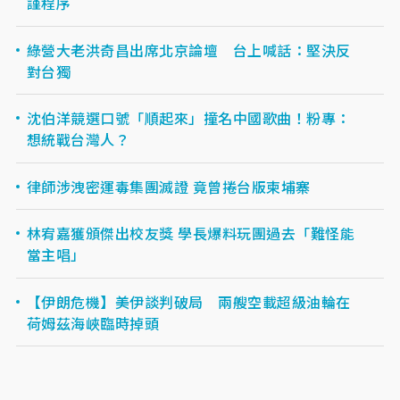
謹程序
綠營大老洪奇昌出席北京論壇 台上喊話：堅決反
對台獨
沈伯洋競選口號「順起來」撞名中國歌曲！粉專：
想統戰台灣人？
律師涉洩密運毒集團滅證 竟曾捲台版柬埔寨
林宥嘉獲頒傑出校友獎 學長爆料玩團過去「難怪能
當主唱」
【伊朗危機】美伊談判破局 兩艘空載超級油輪在
荷姆茲海峽臨時掉頭