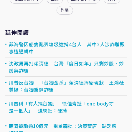
詐騙
延伸閱讀
菲海警因船隻亂丟垃圾逮捕4台人 其中2人涉詐騙販
毒遭通緝中
沈政男再批賴清德 台灣「度日如年」只剩炒股、炒
房與詐騙
川普反台獨 「台獨金孫」賴清德捍衛現狀 王鴻薇
質疑：台獨黨綱詐騙
川普稱「有人搞台獨」 徐佳青扯「one body才
是一個人」 遭網批：硬拗
慈濟被騙逾10億元 張景森批：決策荒唐 缺乏嚴