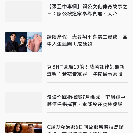
【張亞中專欄】關公文化傳奇故事之
三：關公被道家奉為真君、大帝
請陪產假 大谷翔平喜當二寶爸 高
中人生藍圖再成話題
買BNT遭騙10億！慈濟託律師最新
聲明：若被告定罪 將提民事索賠
濱海作戰指揮部7月編成 李鳳翔中
將傳任指揮官、本部設在雲林虎尾
C羅與喬治娜8日回故鄉馬德拉島辦