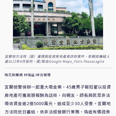
宜蘭地方法院（圖）審理假投資房地產真詐財案件，對賴姓嫌疑人
處以12年6月徒刑。圖/取自Google Maps_Felix Passacagila
梅花新聞網 林瑞益/綜合報導
宜蘭檢警偵辦一起重大吸金案，45歲男子賴冠翟以投資
房地產可獲高額報酬為話術，向親友、師長與民眾非法
吸收資金逾2億5000萬元，造成至少30人受害。宜蘭地
方法院近日審結，依非法經營銀行業務、偽造有價證券