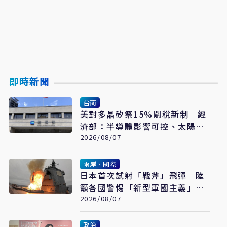
即時新聞
台商
美對多晶矽祭15%關稅新制 經
濟部：半導體影響可控、太陽能
產業衝擊有限
2026/08/07
兩岸、國際
日本首次試射「戰斧」飛彈 陸
籲各國警惕「新型軍國主義」發
展
2026/08/07
政治