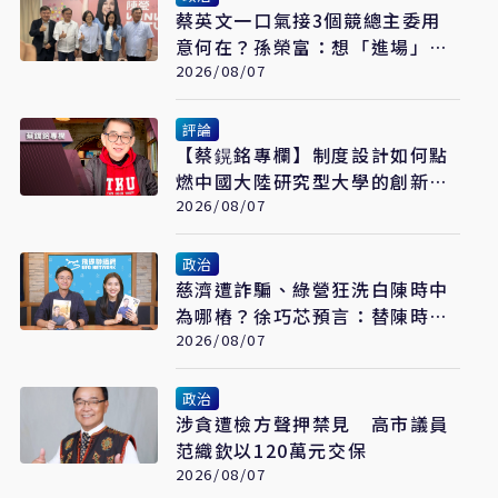
蔡英文一口氣接3個競總主委用
意何在？孫榮富：想「進場」接
黨主席
2026/08/07
評論
【蔡鎤銘專欄】制度設計如何點
燃中國大陸研究型大學的創新引
擎
2026/08/07
政治
慈濟遭詐騙、綠營狂洗白陳時中
為哪樁？徐巧芯預言：替陳時中
接閣揆鋪路
2026/08/07
政治
涉貪遭檢方聲押禁見 高市議員
范織欽以120萬元交保
2026/08/07