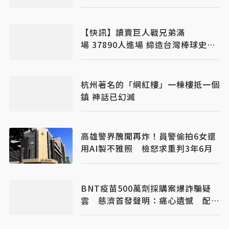
【快訊】讀賣巨人戰兄弟滿
場 37890人進場 締造台灣棒球史紀
錄
杭州著名的「網紅樓」一棟樓抵一個
鎮 神話已幻滅
高雄警界醜聞再炸！員警偷拍6女還
用AI製不雅照 檢怒求重判3年6月
BNT疫苗500萬劑採購案爆詐騙疑
雲 慈濟首發聲明：痛心遺憾 配合
司法將追究權益