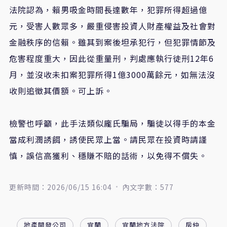
法院認為，賴男吸金時間長達數年，犯罪所得超過億
元，受害人數眾多，嚴重侵害投資人財產權益及社會對
金融秩序的信賴。雖其到案後坦承犯行，但犯罪情節及
危害程度重大，因此從重量刑，判處應執行徒刑12年6
月，並沒收未扣案犯罪所得1億3000萬餘元，如無法沒
收則追徵其價額。可上訴。
檢警也呼籲，此手法類似龐氏騙局，騙徒以得手的本金
當成利潤誘餌，誘使民眾上當。請民眾在投資時請謹
慎，誤信高獲利、穩賺不賠的話術，以免得不償失。
更新時間：2026/06/15 16:04
內文字數：577
地產開發公司
宜蘭
宜蘭地方法院
房仲