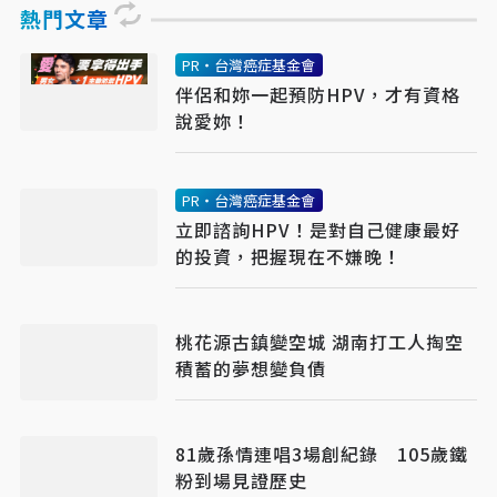
熱門文章
PR・台灣癌症基金會
伴侶和妳一起預防HPV，才有資格
說愛妳！
PR・台灣癌症基金會
立即諮詢HPV！是對自己健康最好
的投資，把握現在不嫌晚！
桃花源古鎮變空城 湖南打工人掏空
積蓄的夢想變負債
81歲孫情連唱3場創紀錄 105歲鐵
粉到場見證歷史