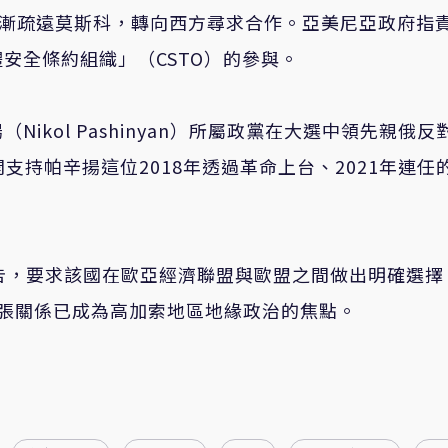
而逐漸疏遠莫斯科，轉向西方尋求合作。亞美尼亞政府指
安全條約組織」（CSTO）的參與。
kol Pashinyan）所屬政黨在大選中領先親俄反
公開支持帕辛揚這位2018年透過革命上台、2021年連任
告，要求該國在歐亞經濟聯盟與歐盟之間做出明確選擇
張關係已成為高加索地區地緣政治的焦點。