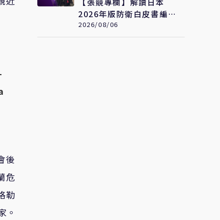
親近
【張競專欄】解讀日本
2026年版防衛白皮書編制
變化
2026/08/06
—
a
會後
蘭危
格勒
國家。