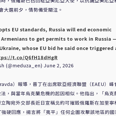
）的危機。同時，俄羅斯已召回駐亞美尼亞大使，以抗議亞美尼亞
會大選前夕，情勢備受關注。
opts EU standards, Russia will end economic
e Armenians to get permits to work in Russia 
Ukraine, whose EU bid he said once triggered 
tps://t.co/Q6fH18dHgR
ish (@meduza_en)
June 2, 2026
 Pravda）報導，普丁在出席歐亞經濟聯盟（EAEU）峰
做法，與當年烏克蘭危機的起因相似。他指出，「烏克
對立陶宛外交部長近日宣稱北約可摧毀俄羅斯在加里寧
事基地，普丁強硬回應，揚言將「夷平」任何企圖攻擊該地區的