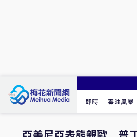
即時
毒油風暴
亞美尼亞表態親歐 普