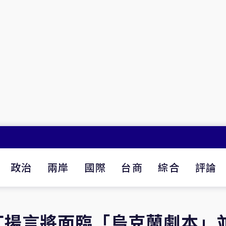
政治
兩岸
國際
台商
綜合
評論
丁揚言將面臨「烏克蘭劇本」