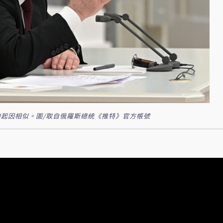
起因相似。圖/取自俄羅斯總統《推特》官方帳號