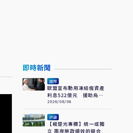
即時新聞
國際
歐盟宣布動用凍結俄資產
利息522億元 援助烏克
蘭抗戰
2026/08/06
評論
【楊楚光專欄】統一或獨
立 兩岸施政績效的競合