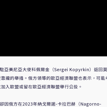
美尼亞大使科佩爾金（Sergei Kopyrkin）返回
盟靠攏的舉措。俄方領導的歐亞經濟聯盟也表示，可能
就加入歐盟或留在歐亞經濟聯盟舉行公投。
俄方在2023年納戈爾諾-卡拉巴赫（Nagorno-