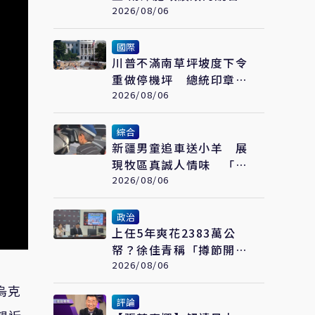
2026/08/06
國際
川普不滿南草坪坡度下令
重做停機坪 總統印章一
夜被拆光
2026/08/06
綜合
新疆男童追車送小羊 展
現牧區真誠人情味 「富
貴羊」也成遊客最愛伴手
2026/08/06
禮
政治
上任5年爽花2383萬公
帑？徐佳青稱「撙節開
支」 網質疑：卻搭商務
2026/08/06
艙？
烏克
評論