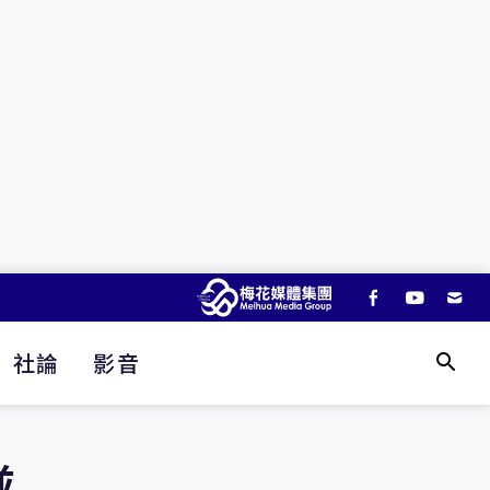
社論
影音
並