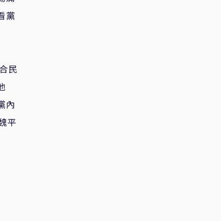
看黨
合民
他
黨內
魏平