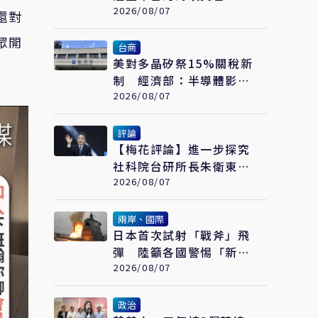
委會：不勞費心
2026/08/07
還對
眾開
台商
美對多晶矽祭15%關稅新
制 經濟部：半導體影響
可控、太陽能產業衝擊有
2026/08/07
限
評論
【梅花評論】進一步探究
社科院台研所長朱衛東的
「不統而統」
2026/08/07
兩岸、國際
日本首次試射「戰斧」飛
彈 陸籲各國警惕「新型
軍國主義」發展
2026/08/07
政治