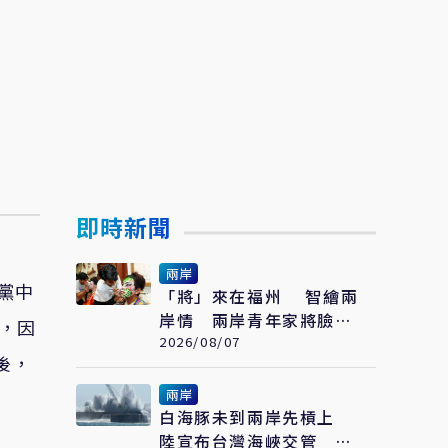
即時新聞
兩岸
黨中
「將」來在福州 智繪兩
岸情 兩岸青年家將臉譜
，因
繪畫大賽在福州開幕
2026/08/07
後，
兩岸
白海豚未到兩岸先槓上
陸宣布台灣海峽交管 陸