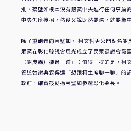
批，蔡壁如根本沒有跟黨中央進行任何事前
中央怎麼接招，然後又說既然要選，就要黨
除了重砲轟向蔡壁如， 柯文哲更公開點名謝
眾黨在彰化縣議會風光成立了民眾黨議會黨
（謝典霖）擺過一道」；值得一提的是，柯
管道替謝典霖傳達「想跟柯主席聊一聊」的訊
政前，確實鼓勵過蔡璧如參選彰化縣長。