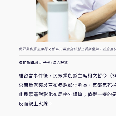
民眾黨創黨主席柯文哲30日再度批評前立委蔡壁如，並直言
梅花新聞網 洪子苓/綜合報導
繼留言事件後，民眾黨創黨主席柯文哲今（3
央商量就突襲宣布參選彰化縣長，氣都氣死掉
此民眾黨對彰化布局格外謹慎；值得一提的
反而親上火線。