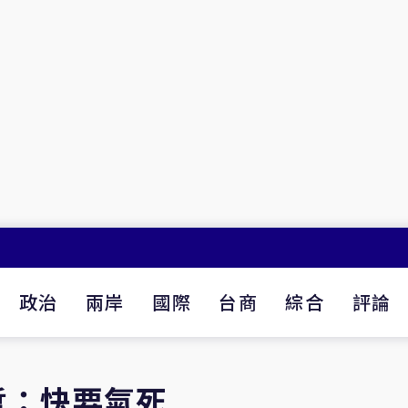
政治
兩岸
國際
台商
綜合
評論
哲：快要氣死