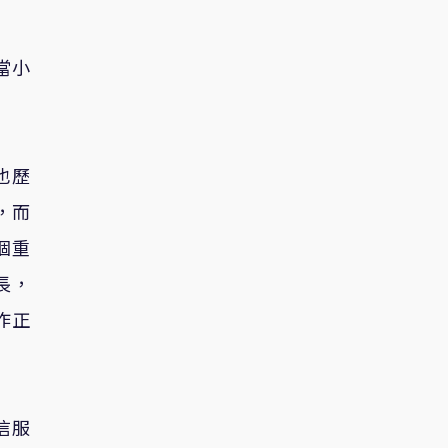
當小
也歷
，而
個重
長，
作正
信服