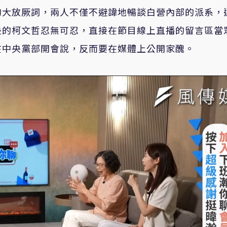
的大放厥詞，兩人不僅不避諱地暢談白營內部的派系，
央的柯文哲忍無可忍，直接在節目線上直播的留言區當
在中央黨部開會說，反而要在媒體上公開家醜。