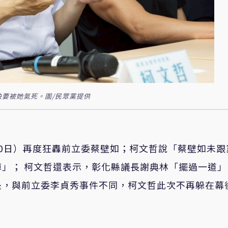
快要被她氣死。圖/民眾黨提供
0日）再度狂轟前立委蔡壁如；柯文哲說「蔡壁如未跟
」； 柯文哲還表示，彰化縣議長謝典林「擺過一道」
是，與前立委李貞秀事件不同，柯文哲此次不再躲在幕