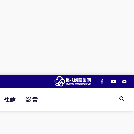
社論
影音