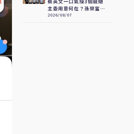
蔡英文一口氣接3個競總
主委用意何在？孫榮富：
想「進場」接黨主席
2026/08/07