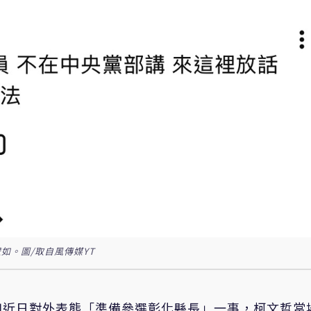
如。圖/取自風傳媒YT
如近日對外表態「準備參選彰化縣長」一事，柯文哲當