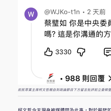
前民眾黨主席柯文哲親自到政論節目下方留言批評前立委蔡壁
柯文哲今天現身被媒體問及此事，對於蔡壁