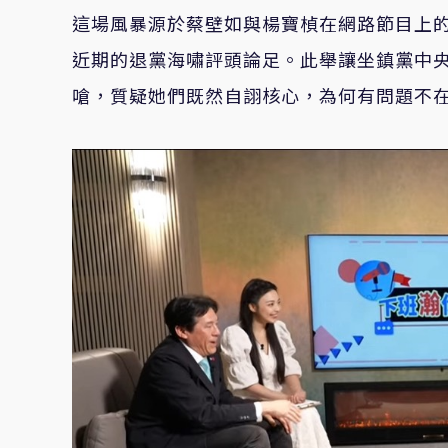
這場風暴源於蔡壁如與楊寶楨在網路節目上
近期的退黨海嘯評頭論足。此舉讓坐鎮黨中
嗆，質疑她們既然自詡核心，為何有問題不