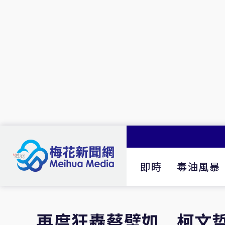
即時
毒油風暴
再度狂轟蔡壁如 柯文