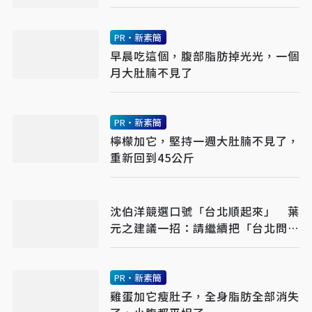
一頁
PR・新素簡
早晨吃這個，腹部脂肪掉光光，一個
月大肚腩不見了
PR・新素簡
檸檬加它，堅持一週大肚腩不見了，
重新回到45公斤
沈伯洋競選口號「台北順起來」 葉
元之建議一招：請繼續把「台北問
題」帶出去
PR・新素簡
雞蛋加它瘦肚子，全身脂肪全部消失