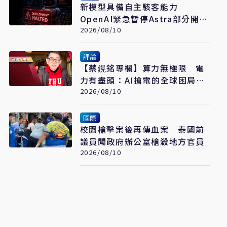
新模型具備自主駭客能力
OpenAI緊急暫停Astra部分開發
工作
2026/08/10
評論
【蔡鎤銘專欄】算力無極限 電
力有盡頭：AI搶電的全球困局與
突圍
2026/08/10
國際
校園槍擊案後再傳血案 泰國前
議員闖政府辦公室槍殺地方官員
2026/08/10