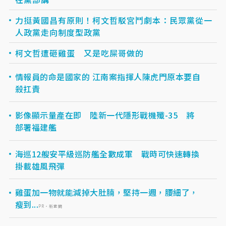
力挺黃國昌有原則！柯文哲駁宮鬥劇本：民眾黨從一
人政黨走向制度型政黨
柯文哲遭砸雞蛋 又是吃屎哥做的
情報員的命是國家的 江南案指揮人陳虎門原本要自
殺扛責
影像顯示量產在即 陸新一代隱形戰機殲-35 將
部署福建艦
海巡12艘安平級巡防艦全數成軍 戰時可快速轉換
掛載雄風飛彈
雞蛋加一物就能減掉大肚腩，堅持一週，腰細了，
瘦到...
PR・新素簡