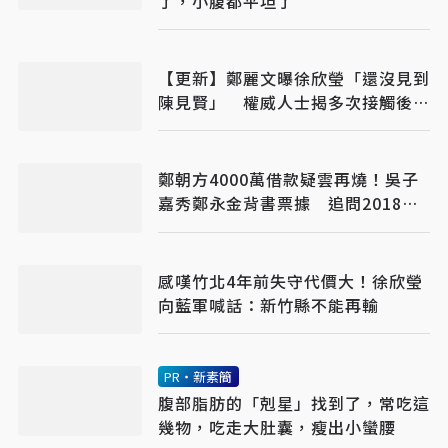
了，小腹都平坦了
【更新】鄭麗文曝徐欣瑩「還沒見到
陳見賢」 權威人士揭多次接觸後終
碰面！整合最後一哩路
鄭朝方4000萬借款疑雲再燒！吳子
嘉秀鄭永金背書票據 追問2018選
舉資金流向
感嘆竹北4年前失守代價大！徐欣瑩
向藍軍喊話：新竹縣不能再輸
PR・新素簡
腹部脂肪的「剋星」找到了，常吃這
幾物，吃走大肚囊，瘦出小蠻腰