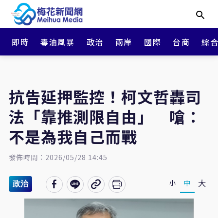
即時
毒油風暴
政治
兩岸
國際
台商
綜
抗告延押監控！柯文哲轟司
法「靠推測限自由」 嗆：
不是為我自己而戰
發佈時間：2026/05/28 14:45
大
中
小
政治