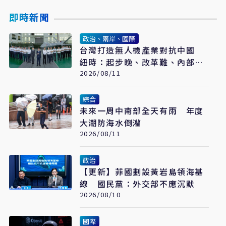
即時新聞
政治、兩岸、國際
台灣打造無人機產業對抗中國
紐時：起步晚、改革難、內部分
歧成阻力
2026/08/11
綜合
未來一周中南部全天有雨 年度
大潮防海水倒灌
2026/08/11
政治
【更新】菲國劃設黃岩島領海基
線 國民黨：外交部不應沉默
2026/08/10
國際