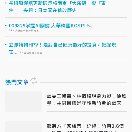
長崎原爆館更新展示將南京「大屠殺」變「事
件」 央視：日本又在偷改歷史
009829掌握AI關鍵 大華韓國KOSPI 5...
PR・大華銀全能行銷方案
立即諮詢HPV！是對自己健康最好的投資，把握現
在...
PR・台灣癌症基金會
熱門文章
藍委王鴻薇、林倩綺現身力挺！徐欣
瑩：共同目標是守護新竹縣的藍天
鄭朝方「家族案」延燒！竹東2.6億