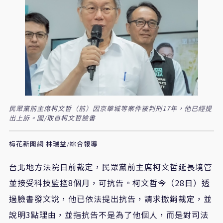
民眾黨前主席柯文哲（前）因京華城等案件被判刑17年，他已經提
出上訴。圖/取自柯文哲臉書
梅花新聞網 林瑞益/綜合報導
台北地方法院日前裁定，民眾黨前主席柯文哲延長境管
並接受科技監控8個月，可抗告。柯文哲今（28日）透
過臉書發文說，他已依法提出抗告，請求撤銷裁定，並
說明3點理由，並指抗告不是為了他個人，而是對司法