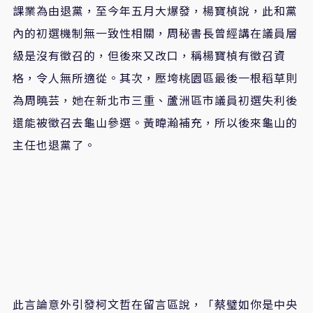
課業為由退黨，至今年五月大爆發，楊寶楨說，此和黨
內的初選機制無一致性相關，周秘書長曾經講在議員層
級是沒有徵召的，但後來又改口，稱楊寶楨有徵召資
格，令人無所適從。其次，壓垮桃園區最後一根稻草則
為周曉芸，她在新北市三重、蘆洲區市議員初選失利後
還能被徵召去龜山參選。黃暐瀚補充，所以後來龜山的
主任也退黨了。
此言論意外引發柯文哲在留言區說，「蔡璧如你是中央