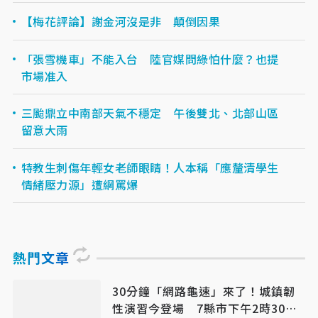
【梅花評論】謝金河沒是非 顛倒因果
「張雪機車」不能入台 陸官媒問綠怕什麼？也提
市場准入
三颱鼎立中南部天氣不穩定 午後雙北、北部山區
留意大雨
特教生刺傷年輕女老師眼睛！人本稱「應釐清學生
情緒壓力源」遭網罵爆
熱門文章
30分鐘「網路龜速」來了！城鎮韌
性演習今登場 7縣市下午2時30分