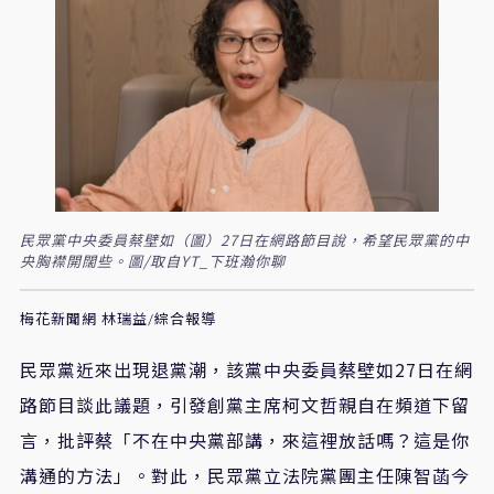
民眾黨中央委員蔡壁如（圖）27日在網路節目說，希望民眾黨的中
央胸襟開闊些。圖/取自YT_下班瀚你聊
梅花新聞網 林瑞益/綜合報導
民眾黨近來出現退黨潮，該黨中央委員蔡壁如27日在網
路節目談此議題，引發創黨主席柯文哲親自在頻道下留
言，批評蔡「不在中央黨部講，來這裡放話嗎？這是你
溝通的方法」。對此，民眾黨立法院黨團主任陳智菡今