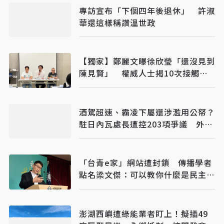
專訪宣布「下個四年後退休」 許淑
華還這樣稱讚溫世政
【獨家】鄭麗文曝徐欣瑩「還沒見到
陳見賢」 權威人士揭10次接觸未
果：整合最後一哩路
酒駕超速、霸凌下屬還涉濫用公帑？
駐日內瓦處長遭控203項爭議 外交
部啟動調查
「台青e家」網站遭封鎖 傳播學者
點名梁文傑：可以教你什麼是民主數
位治理
澎湖西嶼遭綠能業者盯上！擬插49