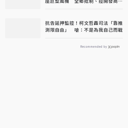
座巨型風機 全鄉抵制、控開發商打
消耗戰
抗告延押監控！柯文哲轟司法「靠推
測限自由」 嗆：不是為我自己而戰
Recommended by