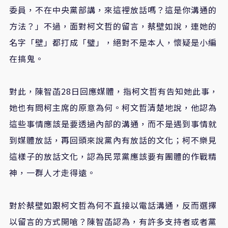
委員，不在中央黨部講，來這裡放話嗎？這是你溝通的
方法？」不過，面對柯文哲的留言，蔡壁如說，連她的
名字「壁」都打成「璧」，絕對不是本人，懷疑是小編
在搞鬼。
對此，陳智菡28日回應媒體，指柯文哲有告知她此事，
她也有問柯主席的原意為何。柯文哲清楚地說，他認為
這些事情應該是要透過內部的溝通，而不是遇到事情就
到媒體放話，再回頭來說黨內有放話的文化；柯不樂見
這樣子的放話文化，認為民眾黨應該要有團體的作戰精
神，一群人才走得遠。
對於蔡壁如跟柯文哲為何不直接以電話溝通，反而選擇
以留言的方式開嗆？陳智菡認為，有許多支持者或者黨