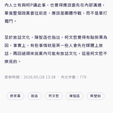
內人士有與柯P講此事，也覺得應該要先在內部溝通，
畢竟整個政黨要往前走，應該是團體作戰，而不是單打
獨鬥。
至於放話文化，陳智菡也指出，柯文哲覺得有點倒果為
因，事實上，有些事情就是某一些人會先在媒體上放
話，再回過頭來說黨內可能有放話文化，這是柯文哲不
樂見的。
更新時間：2026/05/28 13:38
內文字數：779
民眾黨
放話
柯文哲
陳智菡
蔡壁如