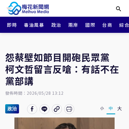
即時
毒油風暴
政治
兩岸
國際
台商
綜
怨蔡壁如節目開砲民眾黨
柯文哲留言反嗆：有話不在
黨部講
發佈時間：2026/05/28 13:12
大
中
小
政治