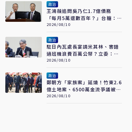
政治
王鴻薇追問吳乃仁1.7億債務
「每月5萬還數百年？」台糖：8
月底再談
2026/08/10
政治
駐日內瓦處長宴請米其林、害錯
過班機浪費百萬公帑？立委：只
是一般聚餐
2026/08/10
政治
鄭朝方「家族案」延燒！竹東2.6
億土地案、6500萬金流爭議被放
大 吳子嘉曝恐「一屍五命」
2026/08/10