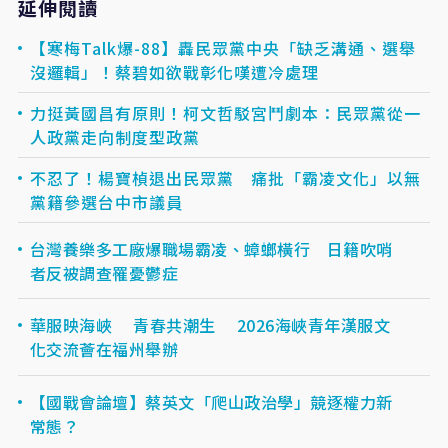
延伸閱讀
【寒梅Talk爆-88】轟民眾黨中央「缺乏溝通、選舉
沒邏輯」！蔡碧如欲戰彰化嘆遭冷處理
力挺黃國昌有原則！柯文哲駁宮鬥劇本：民眾黨從一
人政黨走向制度型政黨
不忍了！楊寶楨退出民眾黨 痛批「霸凌文化」以無
黨籍參選台中市議員
台灣養樂多工廠爆職場霸凌、蟑螂橫行 日籍吹哨
者反被調查罹憂鬱症
華服映海峽 青春共潮生 2026海峽青年漢服文
化交流薈在福州舉辦
【國戰會論壇】蔡英文「爬山政治學」競逐權力新
常態？