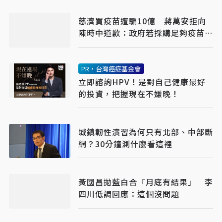
慈濟買疫苗遭騙10億 蔣萬安拒向
陳時中道歉：政府若採購足夠疫苗不
需民間出力
PR・台灣癌症基金會
立即諮詢HPV！是對自己健康最好
的投資，把握現在不嫌晚！
城鎮韌性演習為何只有北部、中部斷
網？30分鐘測什麼看這裡
黃國昌拋藍白合「月底有結果」 李
四川低調回應：這個沒問題