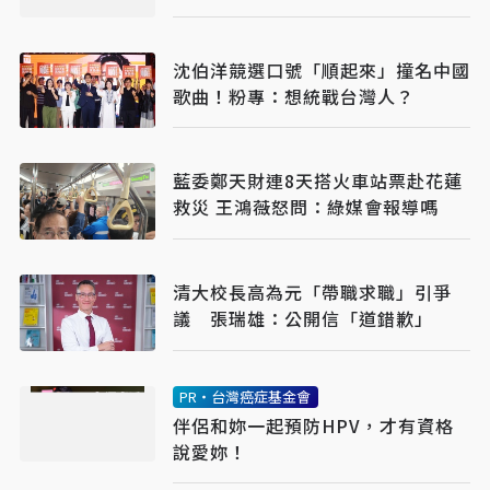
手機上網恐卡關
沈伯洋競選口號「順起來」撞名中國
歌曲！粉專：想統戰台灣人？
藍委鄭天財連8天搭火車站票赴花蓮
救災 王鴻薇怒問：綠媒會報導嗎
清大校長高為元「帶職求職」引爭
議 張瑞雄：公開信「道錯歉」
PR・台灣癌症基金會
伴侶和妳一起預防HPV，才有資格
說愛妳！