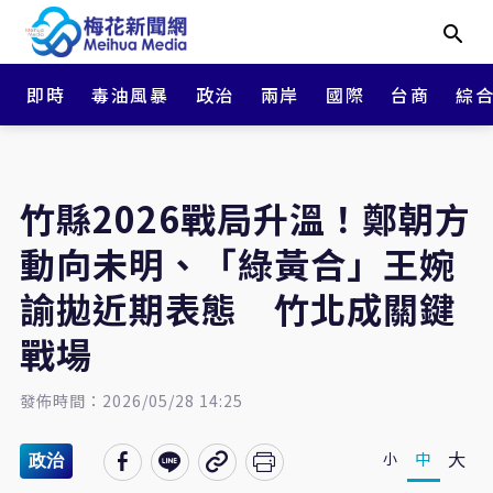
即時
毒油風暴
政治
兩岸
國際
台商
綜
竹縣2026戰局升溫！鄭朝方
動向未明、「綠黃合」王婉
諭拋近期表態 竹北成關鍵
戰場
發佈時間：2026/05/28 14:25
大
中
小
政治