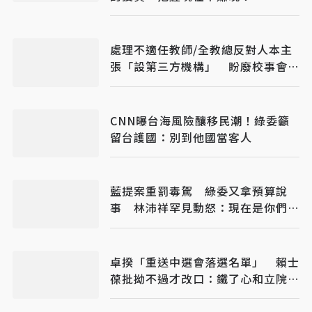
處理不適任教師/全教總反對人本主
張「設第三方機構」 盼廢校事會
議、案件分流
CNN曝台海風險釀移民潮！綠委籲
留台護國：別到他國當客人
藍提案重罰毒駕 綠委又拿預算說
事 林沛祥罕見動怒：現在是你們在
治理國家
卓揆「重送中選會落選名單」 賴士
葆批拗不過才改口：鐵了心和立院對
立