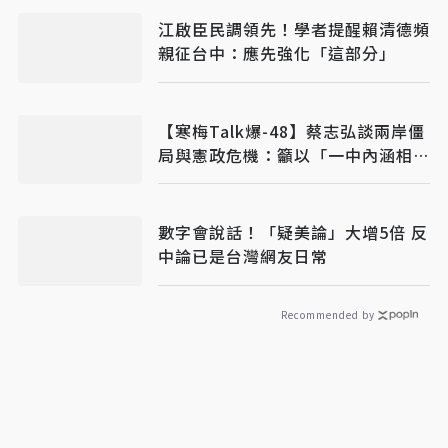
江啟臣民調領先！學者提醒賴清德頻
親征台中：應先強化「這部分」
【寒梅Talk爆-48】蔡志弘談兩岸僵
局與憲政危機：籲以「一中內涵相互
理解」破冰
數字會說話！「疑美論」大增5倍 反
中論已是台灣網友日常
Recommended by