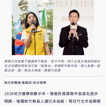
鄭朝方究竟要不要選新竹縣長，至今不明，時力主席王婉諭則將在
近日具體說明有沒可能「綠黃合」參選新竹縣市長，兩人皆牽一髮
動全身。圖／取自王婉諭、鄭朝方臉書
梅花新聞網 編輯部/綜合報導
2026
地方選舉倒數半年，隨著民進黨縣市長提名逐步
明朗，唯獨新竹縣長人選仍未拍板，現任竹北市長鄭朝