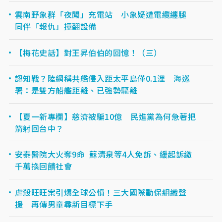
雲南野象群「夜闖」充電站 小象疑遭電纜纏腿
同伴「報仇」撞翻設備
【梅花史話】對王昇伯伯的回憶！（三）
認知戰？陸網稱共艦侵入距太平島僅0.1浬 海巡
署：是雙方船艦距離、已強勢驅離
【夏一新專欄】慈濟被騙10億 民進黨為何急著把
箭射回台中？
安泰醫院大火奪9命 蘇清泉等4人免訴、緩起訴繳
千萬換回饋社會
虐殺旺旺案引爆全球公憤！三大國際動保組織聲
援 再傳男童尋新目標下手