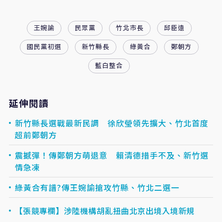
王婉諭
民眾黨
竹北市長
邱臣遠
國民黨初選
新竹縣長
綠黃合
鄭朝方
藍白整合
延伸閱讀
新竹縣長選戰最新民調 徐欣瑩領先擴大、竹北首度
超前鄭朝方
震撼彈！傳鄭朝方萌退意 賴清德措手不及、新竹選
情急凍
綠黃合有譜?傳王婉諭搶攻竹縣、竹北二選一
【張競專欄】涉陸機構胡亂扭曲北京出境入境新規