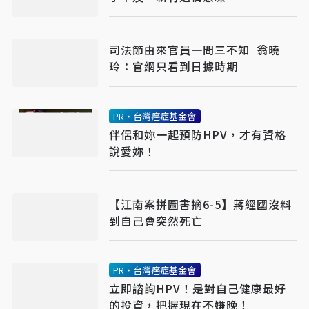
司法節由來官員一問三不知 翁曉
玲：官網只看到日據時期
PR・台灣癌症基金會
伴侶和妳一起預防HPV，才有資格
說愛妳！
【江南案拼圖書摘6-5】蔣經國沒料
到自己會突然死亡
PR・台灣癌症基金會
立即諮詢HPV！是對自己健康最好
的投資，把握現在不嫌晚！