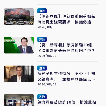
國際
【伊朗危機】伊朗對重開荷姆茲
海峽提出強硬要求 協議仍遙不
可及
2026/08/09
評論
【夏一新專欄】慈濟被騙10億
民進黨為何急著把箭射回台中？
2026/08/09
國際
拜登子坦言遭特赦「不公平且損
父親資產」 並揭拜登癌症已擴
散至骨骼
2026/08/09
政治
慈濟買疫苗遭詐10億 楊渡重貼