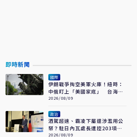
即時新聞
國際
伊朗戰爭掏空美軍火庫！紐時：
中俄盯上「美國家底」 台海戰
力恐成最大受害者
2026/08/09
政治
酒駕超速、霸凌下屬還涉濫用公
帑？駐日內瓦處長遭控203項爭
議 外交部啟動調查
2026/08/09