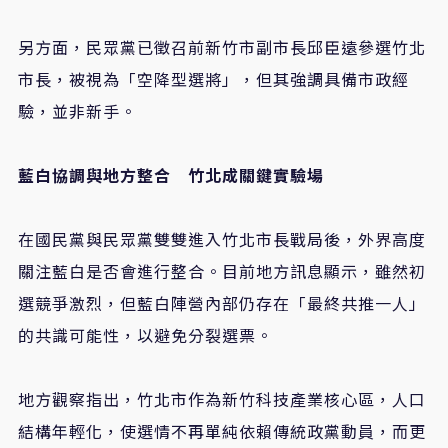
另方面，民眾黨已徵召前新竹市副市長邱臣遠參選竹北
市長，被視為「空降型選將」，但其強調具備市政經
驗，並非新手。
藍白協調與地方整合 竹北成關鍵實驗場
在國民黨與民眾黨雙雙進入竹北市長戰局後，外界高度
關注藍白是否會進行整合。目前地方訊息顯示，雖然初
選競爭激烈，但藍白陣營內部仍存在「最終共推一人」
的共識可能性，以避免分裂選票。
地方觀察指出，竹北市作為新竹科技產業核心區，人口
結構年輕化，使選情不再單純依賴傳統政黨動員，而更