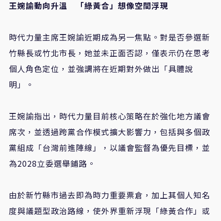
王婉諭動向升溫 「綠黃合」想像空間浮現
時代力量主席王婉諭近期成為另一焦點。對是否參選新
竹縣長或竹北市長，她並未正面否認，僅表示仍在思考
個人角色定位，並強調將在近期對外做出「具體說
明」。
王婉諭指出，時代力量目前核心策略在於強化地方議會
席次，並透過跨黨合作模式擴大影響力，包括與多個政
黨組成「台灣前進陣線」，以議會監督為優先目標，並
為
2028
立委選舉鋪路。
由於新竹縣市過去即為時力重要票倉，加上其個人知名
度與議題型政治路線，使外界重新浮現「綠黃合作」或