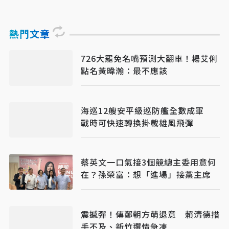
熱門文章
726大罷免名嘴預測大翻車！楊艾俐
點名黃暐瀚：最不應該
海巡12艘安平級巡防艦全數成軍
戰時可快速轉換掛載雄風飛彈
蔡英文一口氣接3個競總主委用意何
在？孫榮富：想「進場」接黨主席
震撼彈！傳鄭朝方萌退意 賴清德措
手不及、新竹選情急凍