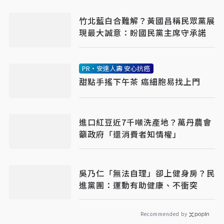
竹北藍白合難解？黃國昌稱民眾黨展
現最大誠意：盼國民黨主席守承諾
PR・安達人壽 安心抗癌
甜點手搖下午茶 癌細胞易找上門
進口紅豆近7千噸洗產地？萬丹農會
籲政府「還消費者知情權」
吳乃仁「無法自理」卻上健身房？民
進黨團：運動有助健康、不衝突
Recommended by