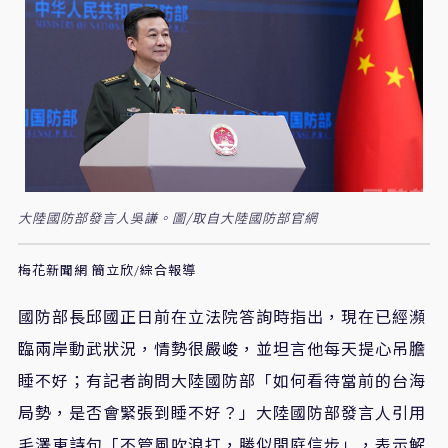
大陸國防部發言人吳謙。圖/取自大陸國防部官網
梅花新聞網 簡立欣/綜合報導
國防部長邱國正日前在立法院答詢時指出，現在已經瀕
臨兩岸動武狀況，情勢很嚴峻，並坦言他每天提心吊膽
睡不好；有記者詢問大陸國防部「如何看待當前的台海
局勢，是否會緊張到睡不好？」大陸國防部發言人引用
毛澤東詩句「不管風吹浪打，勝似閒庭信步」，表示解