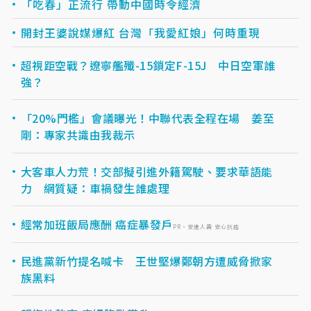
「吃春」正流行 帶動中國時令經濟
開封王婆說媒爆紅 台灣「我愛紅娘」何時重現
超視距空戰？遼寧艦殲-15鎖定F-15J 中日空軍誰
強？
「20%門檻」會議曝光！中聯代表全程在場 姜至
剛：專家共識由我裁示
大客車人力荒！交部擬引進外籍駕駛、要求華語能
力 網質疑：車禍發生誰處理
經常加班飯局應酬 癌症暴發戶
PR・安達人壽 安心抗癌
民進黨新竹提名喊卡 王世堅爆鄭朝方遭威脅掀家
族黑料