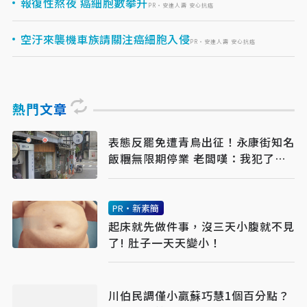
報復性熬夜 癌細胞數攀升
PR・安達人壽 安心抗癌
空汙來襲機車族請關注癌細胞入侵
PR・安達人壽 安心抗癌
熱門文章
表態反罷免遭青鳥出征！永康街知名
飯糰無限期停業 老闆嘆：我犯了什
麼錯？
PR・新素簡
起床就先做件事，沒三天小腹就不見
了! 肚子一天天變小！
川伯民調僅小贏蘇巧慧1個百分點？