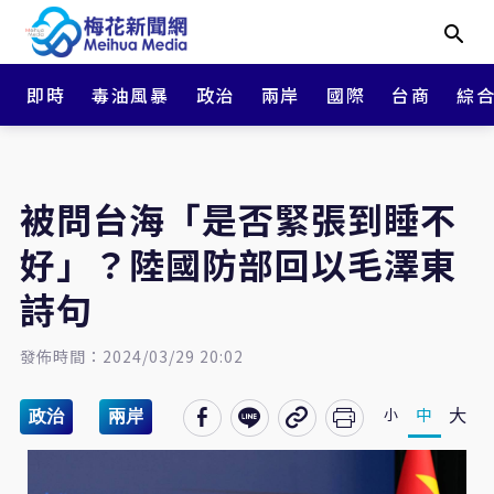
即時
毒油風暴
政治
兩岸
國際
台商
綜
被問台海「是否緊張到睡不
好」？陸國防部回以毛澤東
詩句
發佈時間：2024/03/29 20:02
大
中
小
政治
兩岸