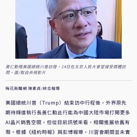
黃仁勳隨美國總統川普訪陸，14日在北京人民大會堂接受媒體訪
問。圖/取自央視影片
梅花新聞網 陳素貞/綜合報導
美國總統川普（Trump）結束訪中行程後，外界原先
期待輝達執行長黃仁勳此行能為中國大陸市場打開更多
AI晶片銷售空間，但從目前訊號來看，相關進展依舊有
限。根據《紐約時報》與彭博報導，川習會期間並未實