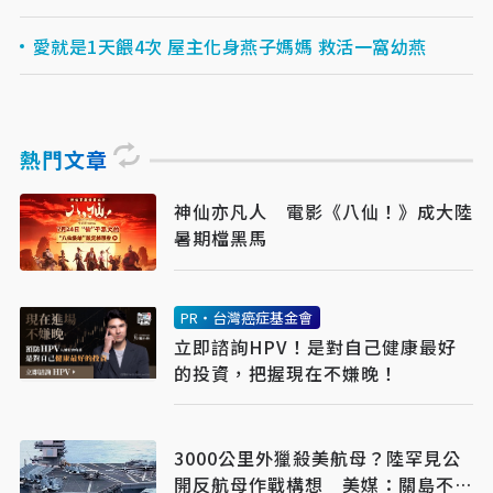
愛就是1天餵4次 屋主化身燕子媽媽 救活一窩幼燕
熱門文章
神仙亦凡人 電影《八仙！》成大陸
暑期檔黑馬
PR・台灣癌症基金會
立即諮詢HPV！是對自己健康最好
的投資，把握現在不嫌晚！
3000公里外獵殺美航母？陸罕見公
開反航母作戰構想 美媒：關島不再