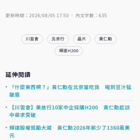
更新時間：2026/08/05 17:50
內文字數：635
川習會
北京行
晶片
黃仁勳
輝達H200
延伸閱讀
「什麼東西啊？」黃仁勳在北京當吃貨 喝到豆汁猛
皺眉
【川習會】美放行10家中企採購H200 黃仁勳趁訪
中尋求突破
輝達股權獎勵大減 黃仁勳2026年薪少了1360萬美
元