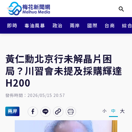
即時
毒油風暴
政治
兩岸
國際
台商
綜
黃仁勳北京行未解晶片困
局？川習會未提及採購輝達
H200
發佈時間：2026/05/15 20:57
大
中
小
兩岸