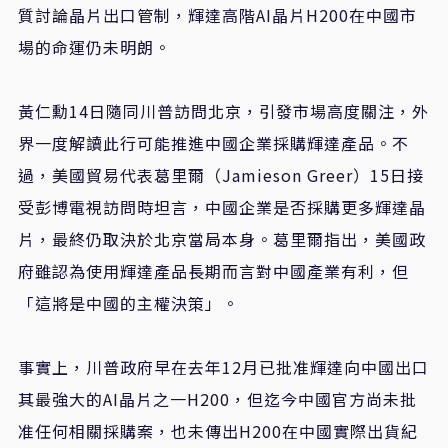
質討論晶片出口管制，輝達高階AI晶片H200在中國市
場的命運仍未明朗。
黃仁勳14日隨同川普訪問北京，引發市場高度關注，外
界一度解讀此行可能推進中國企業採購輝達產品。不
過，美國貿易代表葛里爾（Jamieson Greer）15日接
受彭博電視訪問時坦言，中國企業是否採購更多輝達晶
片，最終仍取決於北京當局本身。葛里爾指出，美國政
府雖認為使用輝達產品長期而言對中國產業有利，但
「這將是中國的主權決策」。
事實上，川普政府早在去年12月已批准輝達向中國出口
其最強大的AI晶片之一H200，但迄今中國官方尚未批
准任何相關採購案，也未傳出H200在中國實際出貨紀