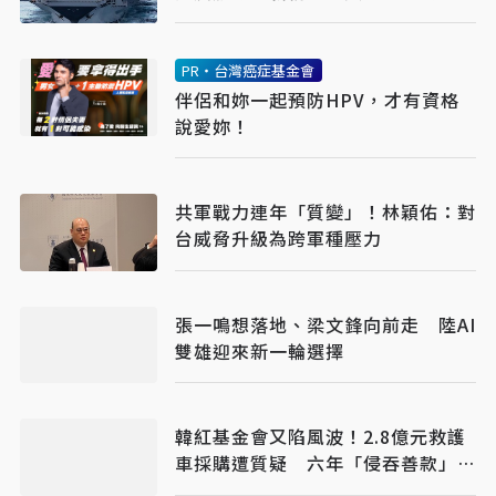
安全
PR・台灣癌症基金會
伴侶和妳一起預防HPV，才有資格
說愛妳！
共軍戰力連年「質變」！林穎佑：對
台威脅升級為跨軍種壓力
張一鳴想落地、梁文鋒向前走 陸AI
雙雄迎來新一輪選擇
韓紅基金會又陷風波！2.8億元救護
車採購遭質疑 六年「侵吞善款」傳
聞再起