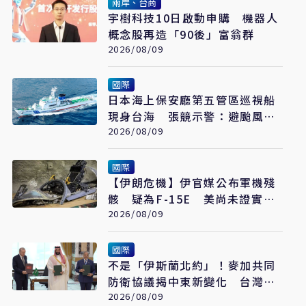
兩岸、台商
宇樹科技10日啟動申購 機器人
概念股再造「90後」富翁群
2026/08/09
國際
日本海上保安廳第五管區巡視船
現身台海 張競示警：避颱風也
要關注航行動向
2026/08/09
國際
【伊朗危機】伊官媒公布軍機殘
骸 疑為F-15E 美尚未證實遭
擊落
2026/08/09
國際
不是「伊斯蘭北約」！麥加共同
防衛協議揭中東新變化 台灣該
看懂「多層次安全」
2026/08/09