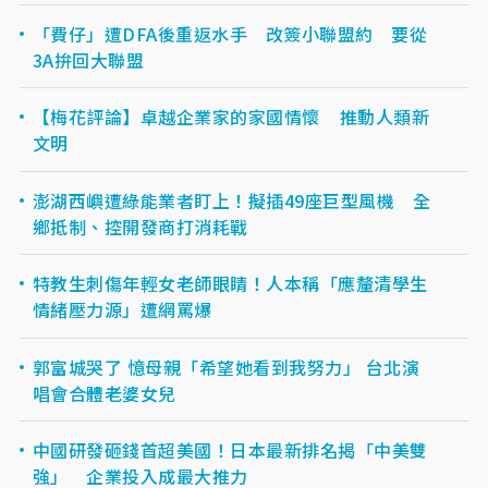
「費仔」遭DFA後重返水手 改簽小聯盟約 要從
3A拚回大聯盟
【梅花評論】卓越企業家的家國情懷 推動人類新
文明
澎湖西嶼遭綠能業者盯上！擬插49座巨型風機 全
鄉抵制、控開發商打消耗戰
特教生刺傷年輕女老師眼睛！人本稱「應釐清學生
情緒壓力源」遭網罵爆
郭富城哭了 憶母親「希望她看到我努力」 台北演
唱會合體老婆女兒
中國研發砸錢首超美國！日本最新排名揭「中美雙
強」 企業投入成最大推力