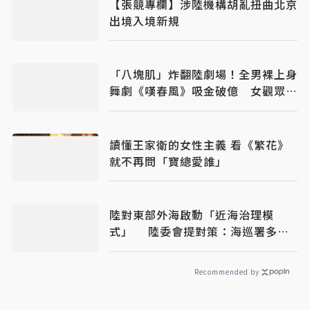
【張競專欄】涉陸機構胡亂扭曲北京
出境入境新規
「八塊肌」炸翻陸劇場！全男裸上身
舞劇《嘆春風》吸金破億 女觀眾狂
喊：終於懂武則天
讀懂王家衛的女性主義 看《繁花》
就不再問「寶總愛誰」
陸對東部外海啟動「近海治理模
式」 陸委會提對策：海巡署多加
油
Recommended by