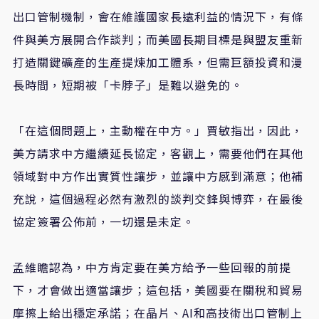
出口管制機制，會在維護國家長遠利益的情況下，有條
件與美方展開合作談判；而美國長期目標是與盟友重新
打造關鍵礦產的生產提煉加工體系，但需巨額投資和漫
長時間，短期被「卡脖子」是難以避免的。
「在這個問題上，主動權在中方。」賈敏指出，因此，
美方請求中方繼續延長協定，客觀上，需要他們在其他
領域對中方作出實質性讓步，並讓中方感到滿意；他補
充說，這個過程必然有激烈的談判交鋒與博弈，在最後
協定簽署公佈前，一切還是未定。
孟維瞻認為，中方肯定要在美方給予一些回報的前提
下，才會做出適當讓步；這包括，美國要在關稅和貿易
摩擦上給出穩定承諾；在晶片、
AI
和高技術出口管制上