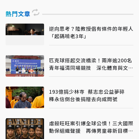
熱門文章
逆向思考？陸教授倡有條件的年輕人
「起碼啃老3年」
匹克球搭起交流橋梁！兩岸逾200名
青年福清同場競技 深化體育與文化
互動
193億捐少林寺 蔡志忠公益夢碎
釋永信倒台後捐贈去向成問號
虐殺旺旺案引爆全球公憤！三大國際
動保組織聲援 再傳男童尋新目標下
手