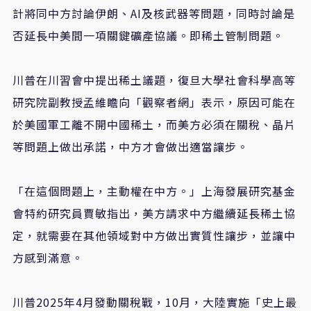
計將同中方討論伊朗、
AI
及核武器等問題，同時討論是
否延長中美間一項關鍵礦產協議。即稀土管制問題。
川普在川習會中提出稀土議題，復旦大學社會科學高等
研究院副教授孟維瞻向「觀察者網」表示，原因可能在
於美國軍工離不開中國稀土，而美方必須在關稅、晶片
等問題上做出承諾，中方才會做出適當讓步。
「在這個問題上，主動權在中方。」上海發展研究基金
會特約研究員賈敏指出，美方請求中方繼續延長稀土協
定，就需要在其他領域對中方做出實質性讓步，並讓中
方感到滿意。
川普
2025
年
4
月發動關稅戰，
10
月，大陸實施「史上最