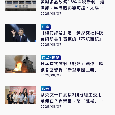
美對多晶矽祭15%關稅新制 經
濟部：半導體影響可控、太陽能
產業衝擊有限
2026/08/07
評論
【梅花評論】進一步探究社科院
台研所長朱衛東的「不統而統」
2026/08/07
兩岸、國際
日本首次試射「戰斧」飛彈 陸
籲各國警惕「新型軍國主義」發
展
2026/08/07
政治
蔡英文一口氣接3個競總主委用
意何在？孫榮富：想「進場」接
黨主席
2026/08/07