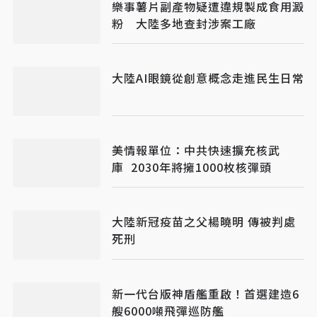
樂事薯片副產物疑遭違規製成食用澱
粉 大陸多地查封涉案工廠
大陸AI眼鏡從創意概念走進民生日常
美情報單位：中共快速擴充核武
庫 2030年將擁1000枚核彈頭
大陸新冠疫苗之父楊曉明 傳被判處
死刑
新一代台版神盾艦重啟！首選建造6
艘6000噸飛彈巡防艦