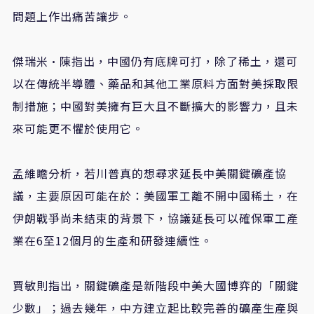
問題上作出痛苦讓步。
傑瑞米·陳指出，中國仍有底牌可打，除了稀土，還可
以在傳統半導體、藥品和其他工業原料方面對美採取限
制措施；中國對美擁有巨大且不斷擴大的影響力，且未
來可能更不懼於使用它。
孟維瞻分析，若川普真的想尋求延長中美關鍵礦產協
議，主要原因可能在於：美國軍工離不開中國稀土，在
伊朗戰爭尚未結束的背景下，協議延長可以確保軍工產
業在
6
至
12
個月的生產和研發連續性。
賈敏則指出，關鍵礦產是新階段中美大國博弈的「關鍵
少數」；過去幾年，中方建立起比較完善的礦產生產與