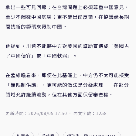
拿出一些可見回報；在台灣問題上必須尊重中國意見，
至少不觸碰中國底線；更不能出爾反爾，在協議延長期
間找新的籌碼來限制中國。
他提到，川普不能將中方對美國的幫助宣傳成「美國占
了中國便宜」或「中國軟弱」。
在孟維瞻看來，即便在此基礎上，中方仍不太可能接受
「無限制供應」，更可能的做法是分級處理——在部分
領域允許繼續流動，但在其他方面保留審查權。
更新時間：2026/08/05 17:50
內文字數：1258
川習會
孟維瞻
傑瑞米·陳JEREMY CHAN