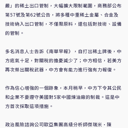
嚴」的稀土出口管制，大幅擴大限制範圍，商務部公布
第
57
號及第
62
號公告，將多種中重稀土金屬、合金及
技術納入出口管制，不僅限原料，還包括對技術、設備
的管制。
多名消息人士告訴《南華早報》，自打出稀土牌後，中
方底氣十足，對關稅的擔憂減少了；中方相信，若美方
再次祭出關稅武器，中方會有能力進行強有力報復。
作為信心增強的一個跡象，本月稍早，中方下令其公民
和企業不要遵守美國對
5
家中國煉油廠的制裁。這是中
方首次採取這項措施。
政治風險諮詢公司歐亞集團高級分析師傑瑞米·陳