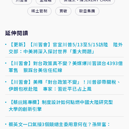
稀土管制
賈敏
歐亞集團
延伸閱讀
【更新】【川習會】官宣川普5/13至5/15訪陸 陸外
交部：中美將深入探討世界「重大問題」
【川習會】對台政策真不變？美媒爆川習談台4393億
軍售 狠踩台美信任紅線
【川習會】美釋「對台政策不變」！川普卻帶關稅、
伊朗包袱赴陸 專家：習近平已占上風
【蔡鎤銘專欄】制度設計如何點燃中國大陸研究型
大學的創新引擎
蔡英文一口氣接3個競總主委用意何在？孫榮富：