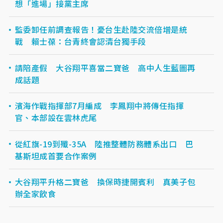
想「進場」接黨主席
監委卸任前調查報告！憂台生赴陸交流倍增是統
戰 賴士葆：台青終會認清台獨手段
請陪產假 大谷翔平喜當二寶爸 高中人生藍圖再
成話題
濱海作戰指揮部7月編成 李鳳翔中將傳任指揮
官、本部設在雲林虎尾
從紅旗-19到殲-35A 陸推整體防務體系出口 巴
基斯坦成首要合作案例
大谷翔平升格二寶爸 換保時捷開賓利 真美子包
辦全家飲食