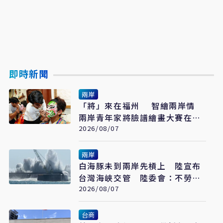
即時新聞
兩岸
「將」來在福州 智繪兩岸情
兩岸青年家將臉譜繪畫大賽在福
州開幕
2026/08/07
兩岸
白海豚未到兩岸先槓上 陸宣布
台灣海峽交管 陸委會：不勞費
心
2026/08/07
台商