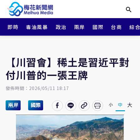
即時
毒油風暴
政治
兩岸
國際
台商
綜
【川習會】稀土是習近平對
付川普的一張王牌
發佈時間：2026/05/11 18:17
大
中
小
兩岸
國際