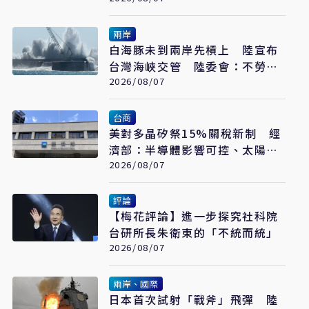
兩岸
白海豚未到兩岸先槓上 陸宣布
台灣海峽交管 陸委會：不勞費
心
2026/08/07
台商
美對多晶矽祭15%關稅新制 經
濟部：半導體影響可控、太陽能
產業衝擊有限
2026/08/07
評論
【梅花評論】進一步探究社科院
台研所長朱衛東的「不統而統」
2026/08/07
兩岸、國際
日本首次試射「戰斧」飛彈 陸