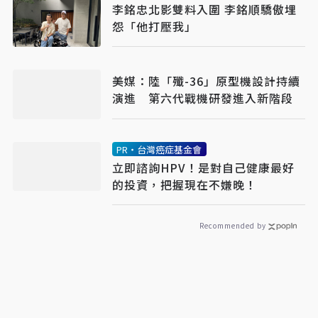
李銘忠北影雙料入圍 李銘順驕傲埋
怨「他打壓我」
美媒：陸「殲-36」原型機設計持續
演進 第六代戰機研發進入新階段
PR・台灣癌症基金會
立即諮詢HPV！是對自己健康最好
的投資，把握現在不嫌晚！
Recommended by