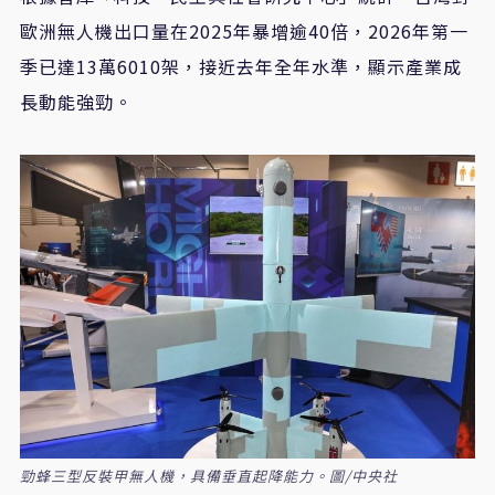
歐洲無人機出口量在
2025
年暴增逾
40
倍，
2026
年第一
季已達
13
萬
6010
架，接近去年全年水準，顯示產業成
長動能強勁。
勁蜂三型反裝甲無人機，具備垂直起降能力。圖/中央社