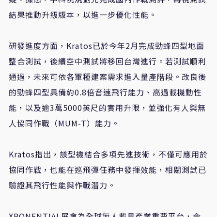
結果推動升級版本，以進一步優化性能。
研發進度方面，
Kratos
已於今年
2
月完成勁蜂四型地面
整合測試，後續空中測試將移回台灣進行。若測試順利
通過，未來可依各軍種建案需求進入量產階段。改良後
的勁蜂四型具備約
0.8
倍音速飛行能力、高過載機動性
能，以及逾
3
萬
5000
英尺的實用升限，並強化有人與無
人協同作戰（
MUM-T
）能力。
Kratos
指出，該型機結合多項先進技術，不僅可應用於
協同作戰，也能在巡飛彈任務中發揮效能，相關測試已
驗證其飛行性能與作戰潛力。
XPONENTIAL
展會為全球無人載具產業重要平台，今