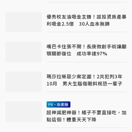
優秀校友淪吸金主嫌！誆投資房產暴
利吸金2.5億 30人血本無歸
嘴巴卡住張不開！長庚微創手術讓顳
顎關節復位 成功率達97%
瑪莎拉蒂惡少案定讞！2共犯判3年
10月 男大生腦傷眼斜視恐一輩子
PR・新素簡
超神減肥神器！橘子不要直接吃，加
點這個！體重天天下降