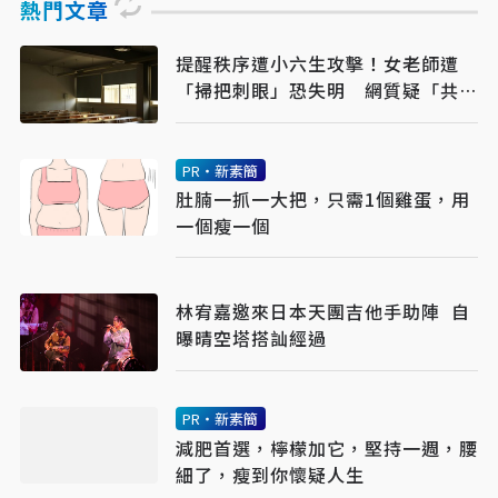
熱門文章
提醒秩序遭小六生攻擊！女老師遭
「掃把刺眼」恐失明 網質疑「共融
教育」
PR・新素簡
肚腩一抓一大把，只需1個雞蛋，用
一個瘦一個
林宥嘉邀來日本天團吉他手助陣 自
曝晴空塔搭訕經過
PR・新素簡
減肥首選，檸檬加它，堅持一週，腰
細了，瘦到你懷疑人生