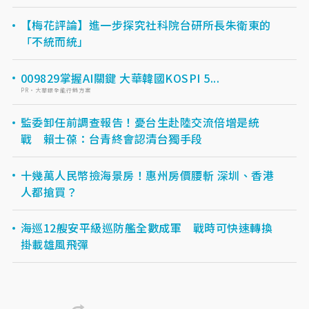
【梅花評論】進一步探究社科院台研所長朱衛東的
「不統而統」
009829掌握AI關鍵 大華韓國KOSPI 5...
PR・大華銀全能行銷方案
監委卸任前調查報告！憂台生赴陸交流倍增是統
戰 賴士葆：台青終會認清台獨手段
十幾萬人民幣撿海景房！惠州房價腰斬 深圳、香港
人都搶買？
海巡12艘安平級巡防艦全數成軍 戰時可快速轉換
掛載雄風飛彈