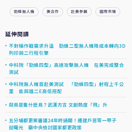
勁蜂無人機
美合作
赴美參展
國際市場
延伸閱讀
不對稱作戰需求升溫 勁蜂二型無人機降成本轉向3D
列印與二行程引擎
中科院「勁蜂四型」高速攻擊無人機 在美完成整合
測試
中科院無人機首赴美測試 「勁蜂四型」射程上千公
里 能與雄二E高低搭配
蒜鳥是隻什麽鳥？武漢方言 文創熱度「飛」升
五分埔都更案審議24年終過關！遷建戶苦等一甲子
迎曙光 籲中央檢討國家都更政策