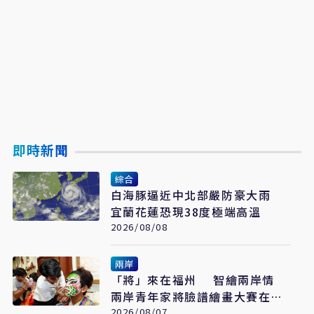
即時新聞
綜合
白海豚逼近中北部嚴防豪大雨
宜蘭花蓮恐現38度極端高溫
2026/08/08
兩岸
「將」來在福州 智繪兩岸情
兩岸青年家將臉譜繪畫大賽在福
州開幕
2026/08/07