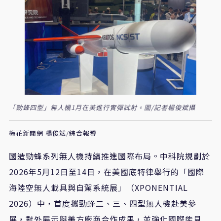
「勁蜂四型」無人機1月在美進行實彈試射。圖/記者楊俊斌攝
梅花新聞網 楊俊斌/綜合報導
國造勁蜂系列無人機持續推進國際布局。中科院規劃於
2026
年
5
月
12
日至
14
日，在美國底特律舉行的「國際
海陸空無人載具與自駕系統展」（
XPONENTIAL
2026
）中，首度攜勁蜂二、三、四型無人機赴美參
展，對外展示與美方廠商合作成果，並強化國際能見