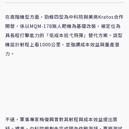
在高階機型方面，勁蜂四型為中科院與美商
Kratos
合作
開發，係以
MQM-178
無人靶機為基礎改裝，被定位為
具長程打擊能力的「低成本巡弋飛彈」替代方案。該型
機設計射程上看
1000
公里，並強調成本效益與量產潛
力。
不過，軍事專家梅復興曾對其射程與成本效益提出質
疑。據悉，中科院規劃先完成國內作戰測評，再視測試