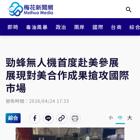
即時
毒油風暴
政治
兩岸
國際
台商
綜
勁蜂無人機首度赴美參展
展現對美合作成果搶攻國際
市場
發佈時間：2026/04/24 17:33
大
中
小
綜合