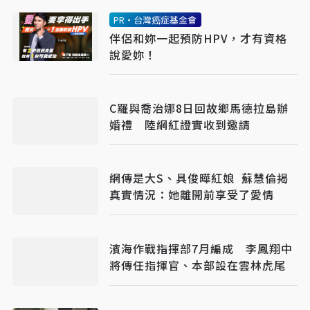
PR・台灣癌症基金會
伴侶和妳一起預防HPV，才有資格
說愛妳！
C羅與喬治娜8日回故鄉馬德拉島辦
婚禮 陸網紅證實收到邀請
網傳是大S、具俊曄紅娘 蘇慧倫揭
真實情況：她離開前享受了愛情
濱海作戰指揮部7月編成 李鳳翔中
將傳任指揮官、本部設在雲林虎尾