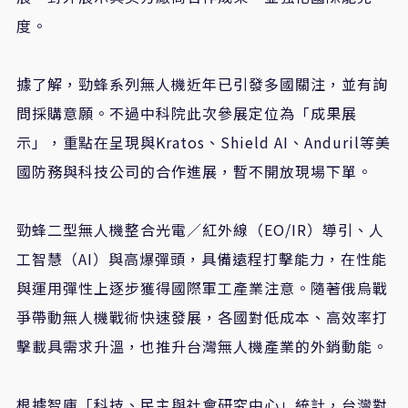
度。
據了解，勁蜂系列無人機近年已引發多國關注，並有詢
問採購意願。不過中科院此次參展定位為「成果展
示」，重點在呈現與
Kratos
、
Shield AI
、
Anduril
等美
國防務與科技公司的合作進展，暫不開放現場下單。
勁蜂二型無人機整合光電／紅外線（
EO/IR
）導引、人
工智慧（
AI
）與高爆彈頭，具備遠程打擊能力，在性能
與運用彈性上逐步獲得國際軍工產業注意。隨著俄烏戰
爭帶動無人機戰術快速發展，各國對低成本、高效率打
擊載具需求升溫，也推升台灣無人機產業的外銷動能。
根據智庫「科技、民主與社會研究中心」統計，台灣對