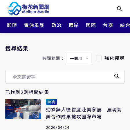
即時
毒油風暴
政治
兩岸
國際
台商
綜
搜尋結果
強化搜尋
時間範圍：
已找到2則相關結果
綜合
勁蜂無人機首度赴美參展 展現對
美合作成果搶攻國際市場
2026/04/24