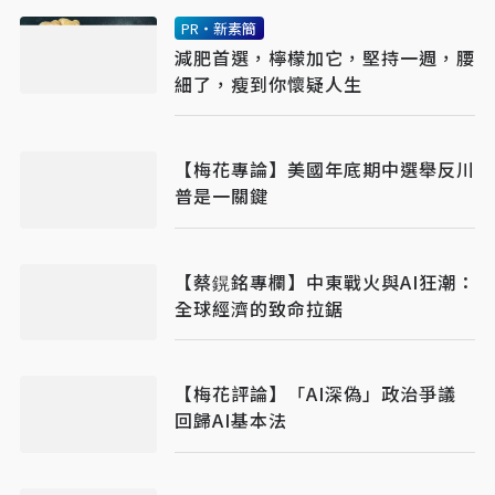
PR・新素簡
減肥首選，檸檬加它，堅持一週，腰
細了，瘦到你懷疑人生
【梅花專論】美國年底期中選舉反川
普是一關鍵
【蔡鎤銘專欄】中東戰火與AI狂潮：
全球經濟的致命拉鋸
【梅花評論】「AI深偽」政治爭議
回歸AI基本法