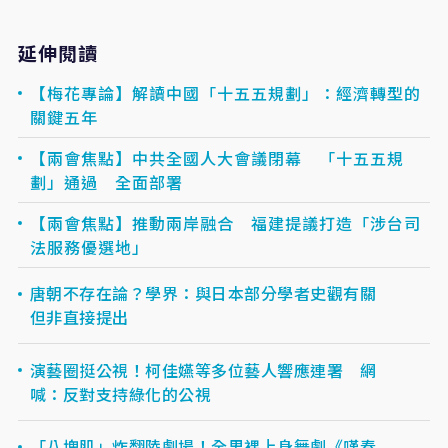
延伸閱讀
【梅花專論】解讀中國「十五五規劃」：經濟轉型的
關鍵五年
【兩會焦點】中共全國人大會議閉幕 「十五五規
劃」通過 全面部署
【兩會焦點】推動兩岸融合 福建提議打造「涉台司
法服務優選地」
唐朝不存在論？學界：與日本部分學者史觀有關
但非直接提出
演藝圈挺公視！柯佳嬿等多位藝人響應連署 網
喊：反對支持綠化的公視
「八塊肌」炸翻陸劇場！全男裸上身舞劇《嘆春