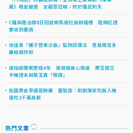
風》吸金破億 女觀眾狂喊：終於懂武則天
C羅與喬治娜8日回故鄉馬德拉島辦婚禮 陸網紅證
實收到邀請
徐佳青「攜子登東沙島」監院認違法 登島規定多
嚴格報你知
誣指緋聞案歷經4年 張淑娟身心俱疲 周玉蔻交
手機證未與蔡玉真「預謀」
批國票金爭議是酬庸 董智森：耐斯陳家吃無人機
還吃2千萬高薪
熱門文章