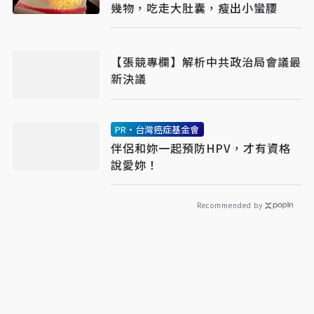
幾物，吃走大肚囊，瘦出小蠻腰
【張競專欄】解析中共政治局會議最
新決議
PR・台灣癌症基金會
伴侶和妳一起預防HPV，才有資格
說愛妳！
Recommended by