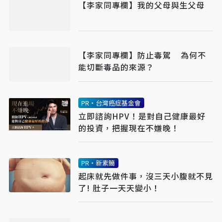
【李家同專欄】我的父母與生父母
【李家同專欄】防止毒駕 為何不
能切斷毒品的來源？
PR・台灣癌症基金會
立即諮詢HPV！是對自己健康最好
的投資，把握現在不嫌晚！
PR・新素簡
起床就先做件事，沒三天小腹就不見
了! 肚子一天天變小！