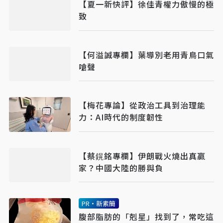
【夏一新快評】徐佳青權力傲慢的極
致
【何溢誠專欄】葉導別老用青鳥口氣
嗆聲
【梅花專論】從政治工具到治理能
力：AI時代的制度韌性
【蔡鎤銘專欄】伊朗戰火燒出真贏
家？中國大陸的勝與負
PR・新素簡
腹部脂肪的「剋星」找到了，常吃這