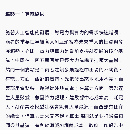
趨勢一：算電協同
隨著人工智能的發展，對電力與算力的需求快速增長，
兩者的重要性早被各大AI巨頭視為未來重大的投資與發
展趨勢。亦即，電力與算力是當前支撐AI發展的核心基
建。中國在十四五期間就已經大力建構了這兩大基礎，
然而一個痛點是：兩者建設發展過程中出現的不均衡。
在電力方面，西部的風電、光電發出來本地用不完，而
東部用電緊張，還得從外地買電；在算力方面，東部產
生大量數據，急需算力處理，建數據中心成本高、耗電
大，AI產業及模型建構會耗費大量能源，而西部有便宜
的綠電，但算力需求又不足。算電協同就是要打通這兩
個公共基建，有利於消減AI訓練成本，政府工作報告中