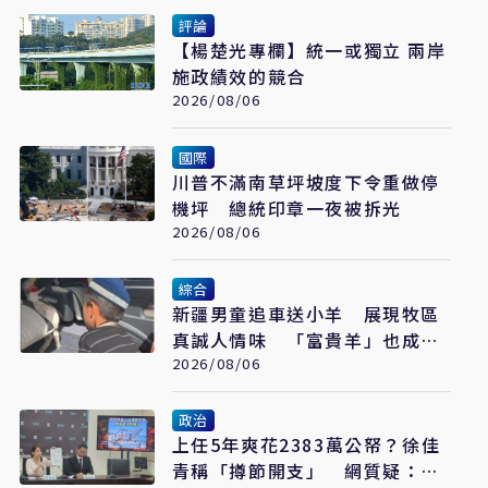
評論
【楊楚光專欄】統一或獨立 兩岸
施政績效的競合
2026/08/06
國際
川普不滿南草坪坡度下令重做停
機坪 總統印章一夜被拆光
2026/08/06
綜合
新疆男童追車送小羊 展現牧區
真誠人情味 「富貴羊」也成遊
客最愛伴手禮
2026/08/06
政治
上任5年爽花2383萬公帑？徐佳
青稱「撙節開支」 網質疑：卻