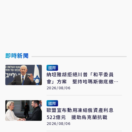
即時新聞
國際
納坦雅胡拒絕川普「和平委員
會」方案 堅持哈瑪斯徹底繳械
才撤出加薩
2026/08/06
國際
歐盟宣布動用凍結俄資產利息
522億元 援助烏克蘭抗戰
2026/08/06