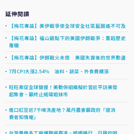
延伸閱讀
【梅花專論】美伊戰爭使全球安全社區藍圖遙不可及
【梅花專論】福山觀點下的美國伊朗戰爭：重蹈歷史
覆轍
【梅花專論】伊朗戰火未熄 美國失算後的世界動盪
7月CPI大漲2.54％ 油料、蔬菜、外食費續漲
旺旺案促全球聲援！美動保組織擬於習近平訪美發
起集會、籲終止揭陽姐妹市
進口紅豆近7千噸洗產地？萬丹農會籲政府「還消
費者知情權」
台灣養樂多工廠爆職場霸凌、蟑螂橫行 日籍吹哨