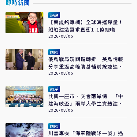
即時新聞
評論
【蔡鎤銘專欄】全球海運爆量！
船舶建造需求直衝1.1億總噸
2026/08/06
國際
俄烏戰局現關鍵轉折 美烏情報
分享重返高峰助基輔前線連連得
手
2026/08/06
兩岸
共築一座市、交會兩岸情 「中
建海峽盃」兩岸大學生實體建構
賽在福州落幕
2026/08/06
國際
川普專機「海軍陸戰隊一號」遇