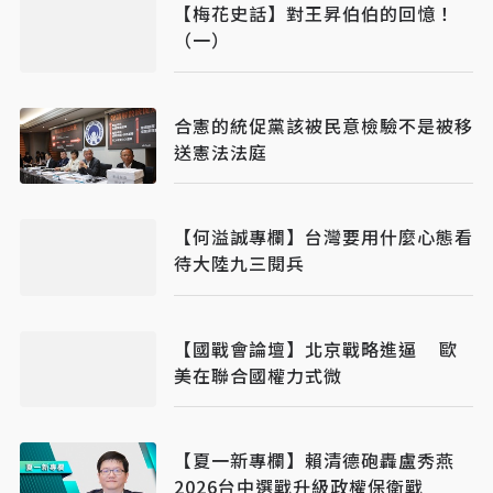
【梅花史話】對王昇伯伯的回憶！
（一）
合憲的統促黨該被民意檢驗不是被移
送憲法法庭
【何溢誠專欄】台灣要用什麼心態看
待大陸九三閱兵
【國戰會論壇】北京戰略進逼 歐
美在聯合國權力式微
【夏一新專欄】賴清德砲轟盧秀燕
2026台中選戰升級政權保衛戰