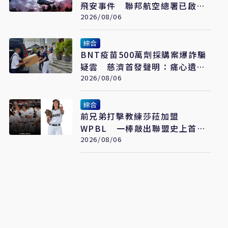
飛安事件 聯邦航空總署已啟動
調查
2026/08/06
綜合
BNT疫苗500萬劑採購案爆詐騙
疑雲 慈濟首發聲明：痛心遺
憾 配合司法將追究權益
2026/08/06
綜合
前兄弟打擊教練莎菈加盟
WPBL 一棒敲出聯盟史上首支
滿貫砲
2026/08/06