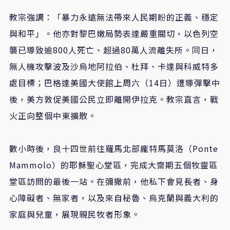
教宗強調：「暴力永遠無法帶來人民期盼的正義、穩定
與和平」。他亦對黎巴嫩局勢表達嚴重關切，以色列空
襲已導致逾800人死亡、超過80萬人流離失所。同日，
無人機攻擊波及沙烏地阿拉伯、杜拜、卡達與科威特多
處目標；巴格達美國大使館上周六（14日）遭導彈擊中
後，美方敦促美國公民立即離開伊拉克。教宗直言，戰
火正向整個中東擴散。
數小時後，良十四世前往羅馬北部龐特馬莫洛（Ponte
Mammolo）的耶穌聖心堂區，完成大齋期五個牧靈區
堂區訪問的最後一站。在彌撒前，他私下會見長者、身
心障礙者、無家者，以及來自秘魯、烏克蘭與義大利的
家庭與兒童，展現親民牧者形象。