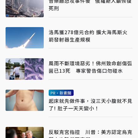
音樂廳恐攻事件後 俄羅斯人籲恢復
死刑
洛馬獲278億元合約 擴大海馬斯火
箭發射器生產規模
風雨不斷環境惡劣！佛州致命創傷弧
菌已13死 專家警告傷口勿碰水
PR・新素簡
起床就先做件事，沒三天小腹就不見
了! 肚子一天天變小！
反駁克宮指控 川普：美方認定烏克