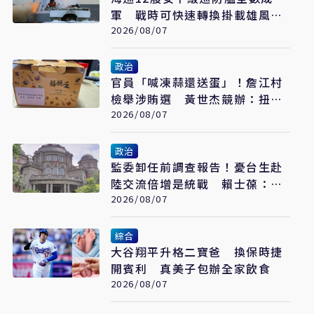
軍 戰時可快速轉換掛載雄風飛
彈
2026/08/07
政治
官員「喊凍蒜還送蛋」！詹江村
檢舉涉賄選 黃世杰競辦：扭曲
事實
2026/08/07
政治
監委卸任前調查報告！憂台生赴
陸交流倍增是統戰 賴士葆：台
青終會認清台獨手段
2026/08/07
綜合
大谷翔平升格二寶爸 換保時捷
開賓利 真美子包辦全家飲食
2026/08/07