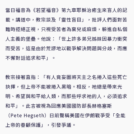
當日福音為《若望福音》第九章耶穌治癒生來盲人的記
載。講道中，教宗談及「靈性盲目」，批評人們面對苦
難時拒絕正視，只視受苦者為棄兒或麻煩，躲進自私個
人主義的堡壘。他說：「世上許多弟兄姊妹因暴力衝突
而受苦，這是由於荒謬地以戰爭解決問題與分歧，而應
不懈對話追求和平」。
教宗接著直指：「有人竟妄圖將天主之名捲入這些死亡
抉擇，但上帝不能被捲入黑暗。相反，祂總是帶來光
明、希望與和平給人類，而那些呼求祂的人，必須追求
和平」。此言被視為回應美國國防部長赫格塞斯
（Pete Hegseth）日前聲稱美國在伊朗戰爭受「全能
上帝的眷顧保護」，引發爭議。