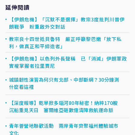
延伸閱讀
【伊朗危機】「沉默不是選擇」教宗3度批判川普伊
朗戰爭 盼重啟外交對話
教宗良十四世抵貝魯特 嚴正呼籲黎巴嫩「放下私
利，做真正和平締造者」
【伊朗危機】以色列外長聲稱 已「消滅」伊朗軍政
實權掌握者拉里賈尼
城鎮韌性演習為何只有北部、中部斷網？30分鐘測
什麼看這裡
【深度報導】乾旱掀多瑙河80年秘密！納粹170艘
沉船重見天日 塞爾維亞砸數億清障救航運命脈
青年薈營地聯歡活動 兩岸青年齊聚福州體驗城市
文化