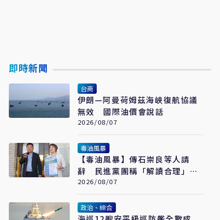
即時新聞
台商
伊朗—阿曼荷姆茲海峽復航協議
無效 國際油價會說話
2026/08/07
毒油風暴
【毒油風暴】傳石崇良等人請
辭 民進黨團稱「解讀合理」：
但地方不要都甩鍋中央
2026/08/07
政治、綜合
海巡12艘安平級巡防艦全數成