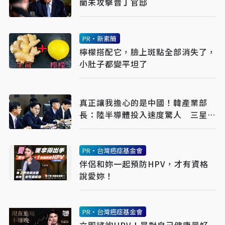
蘭未攻擊普丁官邸
PR・新素簡
檸檬搭配它，臉上斑點全部消失了，
小肚子都變平坦了
真正讓我擔心的是中國！韓產業部
長：陸半導體投入速度驚人 三星、
SK海力士恐失領先優勢
PR・台灣癌症基金會
伴侶和妳一起預防HPV，才有資格
說愛妳！
PR・台灣癌症基金會
立即諮詢HPV！是對自己健康最好