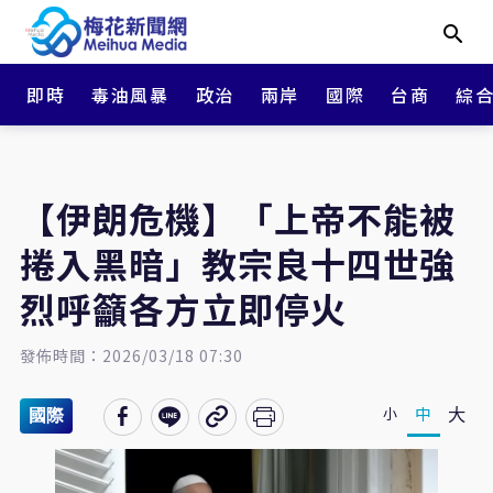
即時
毒油風暴
政治
兩岸
國際
台商
綜
【伊朗危機】「上帝不能被
捲入黑暗」教宗良十四世強
烈呼籲各方立即停火
發佈時間：2026/03/18 07:30
大
中
小
國際