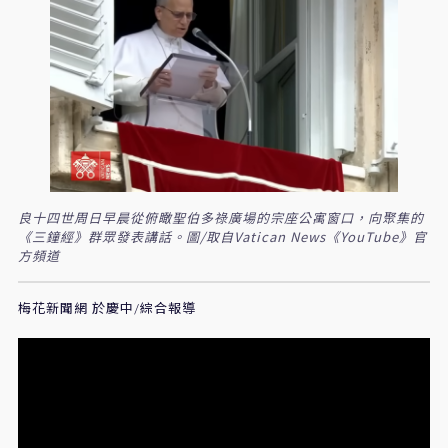
良十四世周日早晨從俯瞰聖伯多祿廣場的宗座公寓窗口，向聚集的
《三鐘經》群眾發表講話。圖/取自Vatican News《YouTube》官
方頻道
梅花新聞網 於慶中/綜合報導