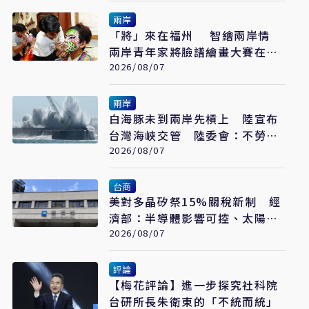
兩岸
「將」來在福州 智繪兩岸情
兩岸青年家將臉譜繪畫大賽在福
州開幕
2026/08/07
兩岸
白海豚未到兩岸先槓上 陸宣布
台灣海峽交管 陸委會：不勞費
心
2026/08/07
台商
美對多晶矽祭15%關稅新制 經
濟部：半導體影響可控、太陽能
產業衝擊有限
2026/08/07
評論
【梅花評論】進一步探究社科院
台研所長朱衛東的「不統而統」