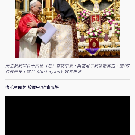
天主教教宗良十四世（左）首訪中東，與當地宗教領袖擁抱。圖/取
自教宗良十四世《Instagram》官方帳號
梅花新聞網 於慶中/綜合報導