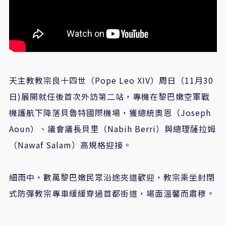
天主教教宗良十四世（Pope Leo XIV）周日（11月30
日)展開就任後首次外訪第二站，專機在黎巴嫩空軍戰
機護航下降落貝魯特國際機場，獲總統奧恩（Joseph
Aoun）、議會議長貝里（Nabih Berri）與總理薩拉姆
（Nawaf Salam）高規格迎接。
細雨中，數萬黎巴嫩民眾沿途夾道歡迎，教宗乘坐封閉
式防彈教宗專車緩緩穿過首都街道，場面溫馨而肅穆。