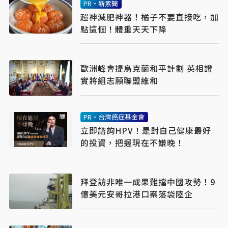
PR・新素簡
超神減肥神器！橘子不要直接吃，加
點這個！體重天天下降
歐洲峰會提烏克蘭和平計劃 英相證
實將組志願聯盟維和
PR・台灣癌症基金會
立即諮詢HPV！是對自己健康最好
的投資，把握現在不嫌晚！
拜登訪非唯一成果難擋中國攻勢！9
億美元安哥拉港口案落袋陸企