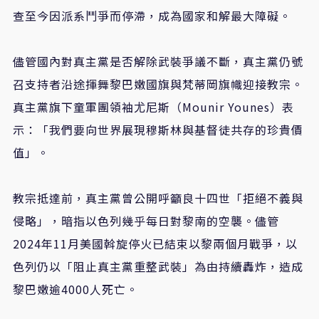
查至今因派系鬥爭而停滯，成為國家和解最大障礙。
儘管國內對真主黨是否解除武裝爭議不斷，真主黨仍號
召支持者沿途揮舞黎巴嫩國旗與梵蒂岡旗幟迎接教宗。
真主黨旗下童軍團領袖尤尼斯（Mounir Younes）表
示：「我們要向世界展現穆斯林與基督徒共存的珍貴價
值」。
教宗抵達前，真主黨曾公開呼籲良十四世「拒絕不義與
侵略」，暗指以色列幾乎每日對黎南的空襲。儘管
2024年11月美國斡旋停火已結束以黎兩個月戰爭，以
色列仍以「阻止真主黨重整武裝」為由持續轟炸，造成
黎巴嫩逾4000人死亡。