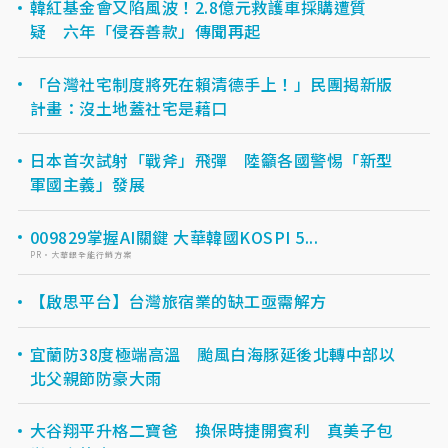
韓紅基金會又陷風波！2.8億元救護車採購遭質
疑 六年「侵吞善款」傳聞再起
「台灣社宅制度將死在賴清德手上！」民團揭新版
計畫：沒土地蓋社宅是藉口
日本首次試射「戰斧」飛彈 陸籲各國警惕「新型
軍國主義」發展
009829掌握AI關鍵 大華韓國KOSPI 5...
PR・大華銀全能行銷方案
【啟思平台】台灣旅宿業的缺工亟需解方
宜蘭防38度極端高溫 颱風白海豚延後北轉中部以
北父親節防豪大雨
大谷翔平升格二寶爸 換保時捷開賓利 真美子包