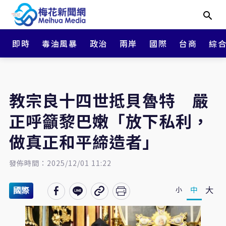
即時
毒油風暴
政治
兩岸
國際
台商
綜
教宗良十四世抵貝魯特 嚴
正呼籲黎巴嫩「放下私利，
做真正和平締造者」
發佈時間：2025/12/01 11:22
大
中
小
國際