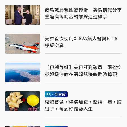
俄烏戰局現關鍵轉折 美烏情報分享
重返高峰助基輔前線連連得手
美軍首次使用X-62A無人機與F-16
模擬空戰
【伊朗危機】美伊談判破局 兩艘空
載超級油輪在荷姆茲海峽臨時掉頭
PR・新素簡
減肥首選，檸檬加它，堅持一週，腰
細了，瘦到你懷疑人生