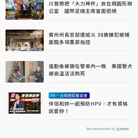
川普想把「大力神杯」放在橢圓形辦
公室 國際足總主席當面拒絕
賓州州長官邸遭縱火 38歲嫌犯被捕
面臨多項重罪指控
值勤後被鎖在警車內一晚 美國警犬
被高溫活活熱死
PR・台灣癌症基金會
伴侶和妳一起預防HPV，才有資格
說愛妳！
Recommended by