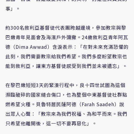
事」。
約300名敘利亞基督徒代表團跨越邊境，參加教宗與黎
巴嫩青年見面會及海濱戶外彌撒。24歲敘利亞青年阿瓦
德（Dima Awwad）含淚表示：「在對未來充滿恐懼的
此刻，我們需要教宗給我們希望。我們多麼盼望教宗也
能到敘利亞，讓東方基督徒感受到我們並未被遺忘」。
在黎巴嫩短短3天的緊湊行程中，良十四世試圖為這個
瀕臨破碎的國家縫合傷口，也為整個中東基督徒社群點
燃希望火種。貝魯特居民薩阿德（Farah Saadeh）說
出眾人心聲：「教宗來為我們祝福、為和平而來。我們
只希望他離開後，這一切不要再惡化」。