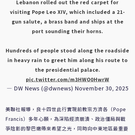
Lebanon rolled out the red carpet for
visiting Pope Leo XIV, which included a 21-
gun salute, a brass band and ships at the
port sounding their horns.
Hundreds of people stood along the roadside
in heavy rain to greet him along his route to
the presidential palace.
pic.twitter.com/m3HWO0HwrW
— DW News (@dwnews)
November 30, 2025
美聯社報導，良十四世此行實現前教宗方濟各（Pope
Francis）多年心願，為深陷經濟崩潰、政治僵局與戰
爭陰影的黎巴嫩帶來希望之光，同時向中東地區最重要