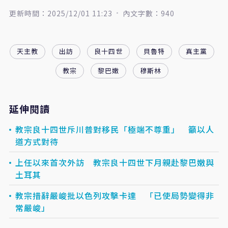
更新時間：2025/12/01 11:23
內文字數：940
天主教
出訪
良十四世
貝魯特
真主黨
教宗
黎巴嫩
穆斯林
延伸閱讀
教宗良十四世斥川普對移民「極端不尊重」 籲以人
道方式對待
上任以來首次外訪 教宗良十四世下月親赴黎巴嫩與
土耳其
教宗措辭嚴峻批以色列攻擊卡達 「已使局勢變得非
常嚴峻」