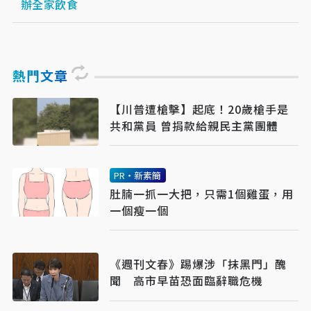
辦全家飲食
熱門文章
【川普遭槍擊】起底！20歲槍手是
共和黨員 曾捐款給親民主黨團體
PR・新素簡
肚腩一抓一大把，只需1個雞蛋，用
一個瘦一個
《週刊文春》踢爆涉「抹黑門」醜
聞 高市早苗恐面臨辭職危機