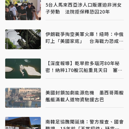
5台人馬來西亞涉人口販運迫非洲女
子勞動 法院拒保釋恐囚20年
伊朗戰爭掏空美軍火庫！紐時：中俄
盯上「美國家底」 台海戰力恐成最
大受害者
【深度報導】乾旱掀多瑙河80年秘
密！納粹170艘沉船重見天日 塞爾
維亞砸數億清障救航運命脈
美國封鎖加劇能源危機 墨西哥兩艘
艦艇滿載人道物資馳援古巴
南韓足協醜聞延燒：警方搜查、國會
聽證 15年前「不當招待」疑雲重