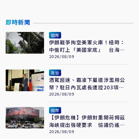
即時新聞
國際
伊朗戰爭掏空美軍火庫！紐時：
中俄盯上「美國家底」 台海戰
力恐成最大受害者
2026/08/09
政治
酒駕超速、霸凌下屬還涉濫用公
帑？駐日內瓦處長遭控203項爭
議 外交部啟動調查
2026/08/09
國際
【伊朗危機】伊朗對重開荷姆茲
海峽提出強硬要求 協議仍遙不
可及
2026/08/09