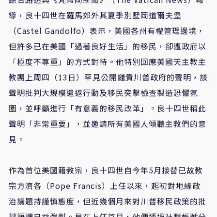
導，良十四世在羅馬郊外其夏季別墅岡道爾夫堡
（Castel Gandolfo）表示，美國各州有權管理邊境，
但許多已在美國「過著良好生活」的移民，卻遭政府以
「極度不尊重」的方式對待。他特別回應美國天主教主
教團上周四（13日）罕見公開譴責川普政府的聲明，該
聲明批判大規模遣返行動及移民突擊檢查製造恐懼氛
圍，並呼籲進行「有意義的移民改革」。良十四世稱此
聲明「非常重要」，並邀請所有美國人傾聽主教們的意
見。
作為首位美國籍教宗，良十四世自今年5月接替已故教
宗方濟各（Pope Francis）上任以來，起初對地緣政
治議題持謹慎態度，但近幾個月來對川普移民政策的批
評語調日益強烈。早在上任首月，他便透過社群帳號分