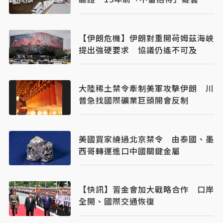
見天日
【伊朗危機】伊朗對重開荷姆茲海峽
提出強硬要求 協議仍遙不可及
大陸稀土禁令牽制美軍攻擊伊朗 川
普急找國際礦業巨頭開會反制
美國買家繞過北京禁令 由泰國、墨
西哥轉運進口中國關鍵金屬
【快訊】習金會加大戰略合作 口岸
全開、國際交通恢復