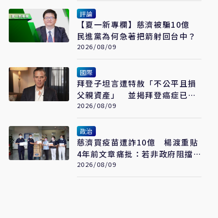
評論
【夏一新專欄】慈濟被騙10億
民進黨為何急著把箭射回台中？
2026/08/09
國際
拜登子坦言遭特赦「不公平且損
父親資產」 並揭拜登癌症已擴
散至骨骼
2026/08/09
政治
慈濟買疫苗遭詐10億 楊渡重貼
4年前文章痛批：若非政府阻擋
會這樣嗎？
2026/08/09