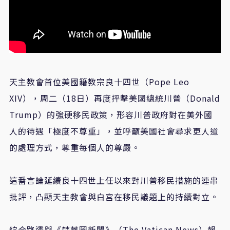
天主教會首位美國籍教宗良十四世（Pope Leo
XIV），周二（18日）再度抨擊美國總統川普（Donald
Trump）的強硬移民政策，形容川普政府對在美外國
人的待遇「極度不尊重」，並呼籲美國社會尋求更人道
的處理方式，尊重每個人的尊嚴。
這番言論延續良十四世上任以來對川普移民措施的連串
批評，凸顯天主教會與白宮在移民議題上的持續對立。
綜合路透與《梵蒂岡新聞》（The Vatican News）報