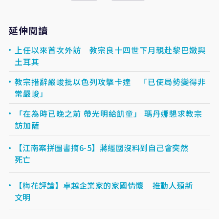
延伸閱讀
上任以來首次外訪 教宗良十四世下月親赴黎巴嫩與
土耳其
教宗措辭嚴峻批以色列攻擊卡達 「已使局勢變得非
常嚴峻」
「在為時已晚之前 帶光明給飢童」 瑪丹娜懇求教宗
訪加薩
【江南案拼圖書摘6-5】蔣經國沒料到自己會突然
死亡
【梅花評論】卓越企業家的家國情懷 推動人類新
文明