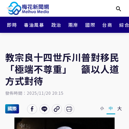
即時
毒油風暴
政治
兩岸
國際
台商
綜
教宗良十四世斥川普對移民
「極端不尊重」 籲以人道
方式對待
發佈時間：2025/11/20 20:15
大
中
小
國際