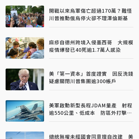
開戰以來烏軍傷亡超過170萬？難怪
川普推動俄烏停火卻不理澤倫斯基
麻疹自德州跨境入侵墨西哥 大規模
疫情爆發已40死逾1.7萬人感染
美「第一資本」首度證實 因反洗錢
疑慮關閉川普集團逾300帳戶
美軍啟動新型長程JDAM量產 射程
逾550公里、低成本 防區外打擊新
利器
總統無權未經國會同意擅自改建 美