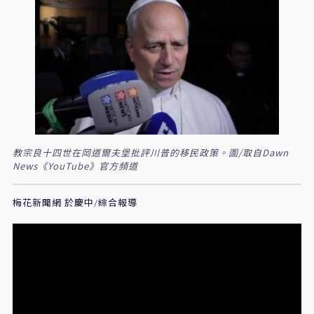
教宗良十四世在岡道爾夫堡批評川普的移民政策。圖/取自Dawn
News《YouTube》官方頻道
梅花新聞網 於慶中/綜合報導