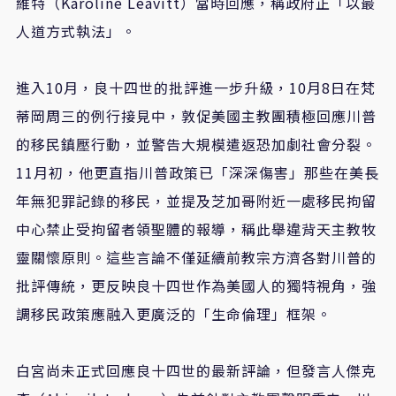
維特（Karoline Leavitt）當時回應，稱政府正「以最
人道方式執法」。
進入10月，良十四世的批評進一步升級，10月8日在梵
蒂岡周三的例行接見中，敦促美國主教團積極回應川普
的移民鎮壓行動，並警告大規模遣返恐加劇社會分裂。
11月初，他更直指川普政策已「深深傷害」那些在美長
年無犯罪記錄的移民，並提及芝加哥附近一處移民拘留
中心禁止受拘留者領聖體的報導，稱此舉違背天主教牧
靈關懷原則。這些言論不僅延續前教宗方濟各對川普的
批評傳統，更反映良十四世作為美國人的獨特視角，強
調移民政策應融入更廣泛的「生命倫理」框架。
白宮尚未正式回應良十四世的最新評論，但發言人傑克