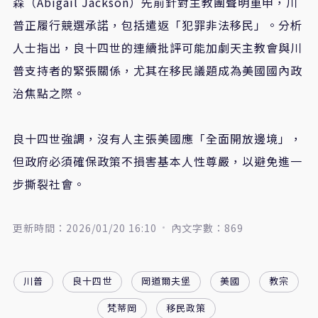
森（Abigail Jackson）先前針對主教團聲明重申，川
普正履行競選承諾，包括遣返「犯罪非法移民」。分析
人士指出，良十四世的連續批評可能加劇天主教會與川
普支持者的緊張關係，尤其在移民議題成為美國國內政
治焦點之際。
良十四世強調，沒有人主張美國應「全面開放邊境」，
但政府必須確保政策不損害基本人性尊嚴，以避免進一
步撕裂社會。
更新時間：2026/01/20 16:10
內文字數：869
川普
良十四世
岡道爾夫堡
美國
教宗
梵蒂岡
移民政策