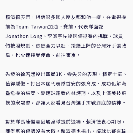
賴清德表示，相信很多國人朋友都和他一樣，在電視機
前為Team Taiwan加油。賽前，代表隊面臨
Jonathon Long、李灝宇先後因傷退賽的挑戰，球員
們按照規劃、依然全力以赴。接續上陣的台灣好手張政
禹，也火速接受使命、前往東京。
先發的徐若熙投出四局3K、零失分的表現，穩定士氣、
值得驕傲。打出本屆代表隊首安的張育成、成功化解滿
壘危機的張奕、變速球連發的林詩翔，以及上演美技飛
撲的宋晟睿，都讓大家看見台灣選手拚戰到底的精神。
對於隊長陳傑憲因觸身球提前退場，賴清德衷心期盼，
陳傑憲的傷勢沒有大礙。賴清德也指出，棒球比賽有輸