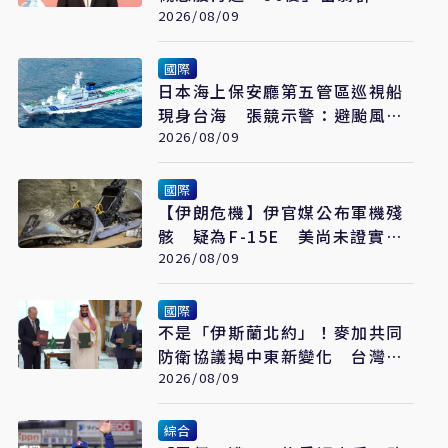
2026/08/09
國際
日本海上保安廳第五管區巡視船
現身台海 張競示警：避颱風也
要關注航行動向
2026/08/09
國際
【伊朗危機】伊官媒公布軍機殘
骸 疑為F-15E 美尚未證實遭
擊落
2026/08/09
國際
不是「伊斯蘭北約」！麥加共同
防衛協議揭中東新變化 台灣該
看懂「多層次安全」
2026/08/09
綜合