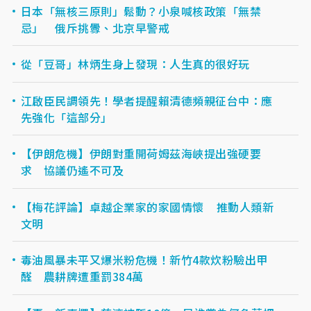
日本「無核三原則」鬆動？小泉喊核政策「無禁
忌」 俄斥挑釁、北京早警戒
從「豆哥」林炳生身上發現：人生真的很好玩
江啟臣民調領先！學者提醒賴清德頻親征台中：應
先強化「這部分」
【伊朗危機】伊朗對重開荷姆茲海峽提出強硬要
求 協議仍遙不可及
【梅花評論】卓越企業家的家國情懷 推動人類新
文明
毒油風暴未平又爆米粉危機！新竹4款炊粉驗出甲
醛 農耕牌遭重罰384萬