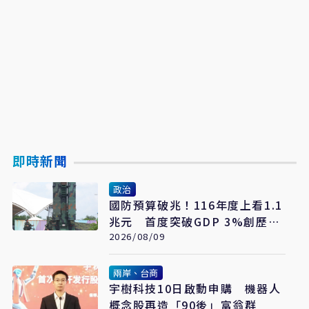
即時新聞
政治
國防預算破兆！116年度上看1.1
兆元 首度突破GDP 3%創歷史
新高
2026/08/09
兩岸、台商
宇樹科技10日啟動申購 機器人
概念股再造「90後」富翁群