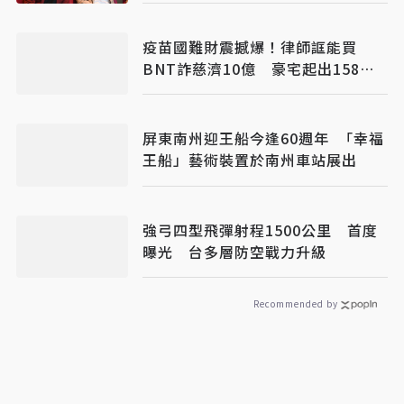
疫苗國難財震撼爆！律師誆能買
BNT詐慈濟10億 豪宅起出158公
斤黃金
屏東南州迎王船今逢60週年 「幸福
王船」藝術裝置於南州車站展出
強弓四型飛彈射程1500公里 首度
曝光 台多層防空戰力升級
Recommended by