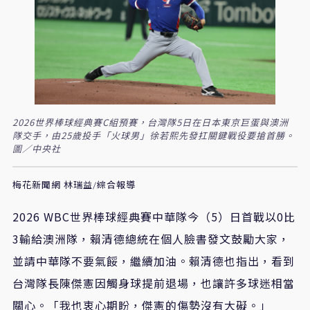
2026世界棒球經典賽C組預賽，台灣隊5日在日本東京巨蛋與澳洲
隊交手，由25歲投手「火球男」徐若熙先發扛關鍵戰役要搶首勝。
圖／中央社
梅花新聞網 林瑞益/綜合報導
2026 WBC世界棒球經典賽中華隊今（5）日首戰以0比
3輸給澳洲隊，賴清德總統在個人臉書發文鼓勵大家，
並請中華隊不要氣餒，繼續加油。賴清德也指出，看到
台灣隊長陳傑憲因觸身球提前退場，也讓許多球迷相當
關心。「我也衷心期盼，傑憲的傷勢沒有大礙。」