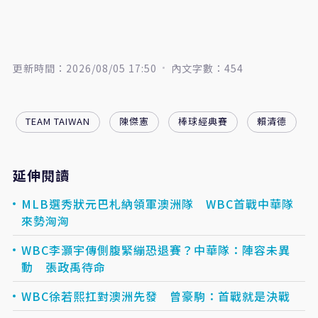
更新時間：2026/08/05 17:50
內文字數：454
TEAM TAIWAN
陳傑憲
棒球經典賽
賴清德
延伸閱讀
MLB選秀狀元巴札納領軍澳洲隊 WBC首戰中華隊
來勢洶洶
WBC李灝宇傳側腹緊繃恐退賽？中華隊：陣容未異
動 張政禹待命
WBC徐若熙扛對澳洲先發 曾豪駒：首戰就是決戰