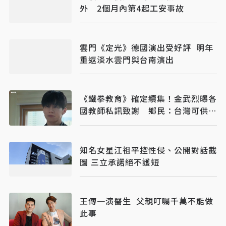
外 2個月內第4起工安事故
雲門《定光》德國演出受好評 明年
重返淡水雲門與台南演出
《鐵拳教育》確定續集！金武烈曝各
國教師私訊致謝 鄉民：台灣可供超
多素材
知名女星江祖平控性侵、公開對話截
圖 三立承諾絕不護短
王傳一演醫生 父親叮囑千萬不能做
此事