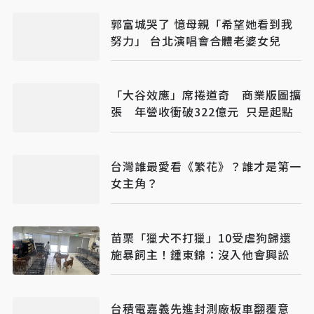
郭富城哭了 憶母親「希望她看到我
努力」 台北演唱會合體老婆女兒
「大谷效應」席捲道奇 商業版圖擴
張 年營收衝破322億元 只是起點
台灣誰最愛看《繁花》？誰才是第一
女主角？
苗栗「獵犬不打獵」10受虐狗歸還
施暴飼主！鍾東錦：沒入他會興訟
台積電嘉義先進封測廠板車翻覆意