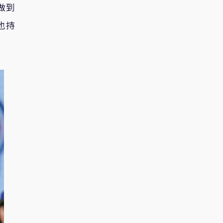
做到
也持