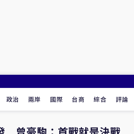
政治
兩岸
國際
台商
綜合
評論
發 曾豪駒：首戰就是決戰