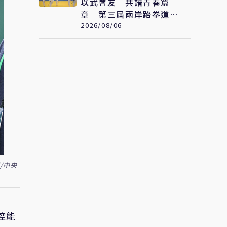
以武會友 共譜青春篇
章 第三屆兩岸跆拳道交
流賽開賽
2026/08/06
/中央
控能