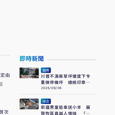
即時新聞
國際
確定由
川普不滿南草坪坡度下令
重做停機坪 總統印章一
彩
夜被拆光
2026/08/06
綜合
新疆男童追車送小羊 展
首次
現牧區真誠人情味 「富