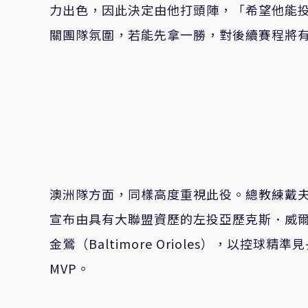
力出色，因此決定由他打頭陣，「希望他能
關團隊氛圍，若能先拿一勝，對後續賽程將
澳洲隊方面，同樣高度重視此役。總教練戴夫．尼
宣布由具有大聯盟資歷的左投亞歷克斯．威爾斯（
金鶯（Baltimore Orioles），以控球
MVP。