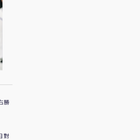
右勝
日對