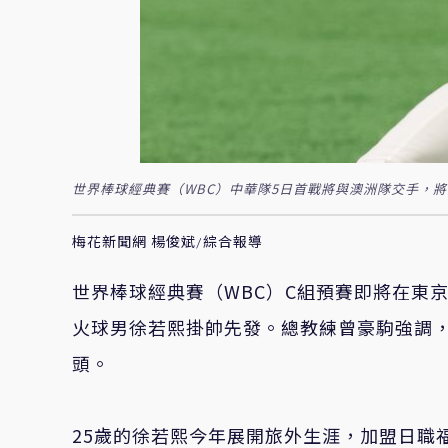
世界棒球經典賽（WBC）中華隊5日首戰將與澳洲隊交手，
梅花新聞網 楊俊斌/綜合報導
世界棒球經典賽（WBC）C組預賽即將在東
火球男徐若熙掛帥先發。總教練曾豪駒強調
頭。
25歲的徐若熙今年展開旅外生涯，加盟日職