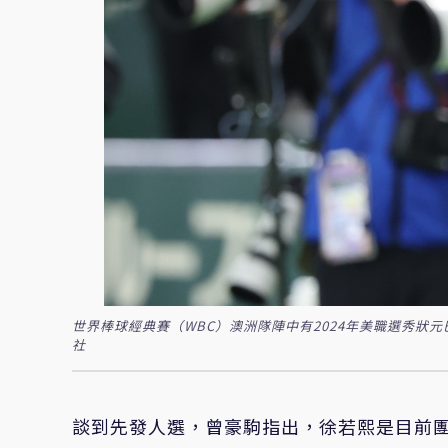
世界棒球經典賽（WBC）澳洲隊陣中有2024年美職選秀狀元巴札
社
談到先發人選，曾豪駒指出，徐若熙是目前