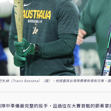
納（Travis Bazzana）（圖），他透露與台灣隊費爾柴德有交集。圖
團隊中準備最完整的投手，且過往在大賽首戰的節奏掌