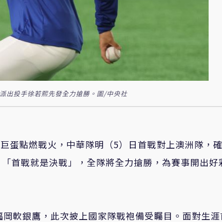
將派出投手徐若熙先發全力搶勝。圖/中央社
京巨蛋點燃戰火，中華隊明（5）日首戰對上澳洲隊，
，「首戰就是決戰」，全隊將全力搶勝，為賽事開出好
福岡軟銀鷹，此次披上國家隊戰袍備受矚目。面對生涯