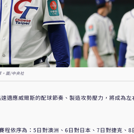
軍。圖/中央社
迅速適應威爾斯的配球節奏、製造攻勢壓力，將成為左
賽程依序為：5日對澳洲、6日對日本、7日對捷克、8