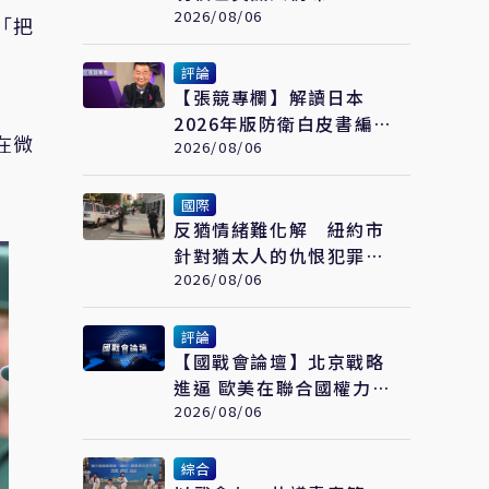
貴羊」也成遊客最愛伴手
2026/08/06
「把
禮
評論
【張競專欄】解讀日本
2026年版防衛白皮書編制
在微
變化
2026/08/06
國際
反猶情緒難化解 紐約市
針對猶太人的仇恨犯罪持
續激增
2026/08/06
評論
【國戰會論壇】北京戰略
進逼 歐美在聯合國權力式
微
2026/08/06
綜合