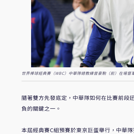
世界棒球經典賽（WBC）中華隊總教練曾豪駒（前）在場督
隨著雙方先發底定，中華隊如何在比賽前段
負的關鍵之一。
本屆經典賽C組預賽於東京巨蛋舉行，中華隊