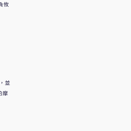
負攸
意，並
的摩