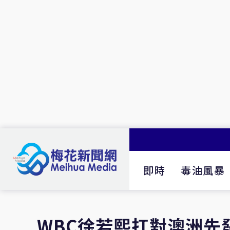
即時
毒油風暴
WBC徐若熙扛對澳洲先