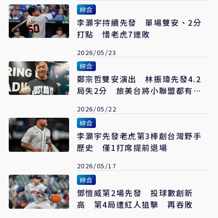
綜合
李灝宇持續先發 單場雙安、2分
打點 惜老虎7連敗
2026/05/23
綜合
鄭宗哲雙安演出 林振瑋先發4.2
局失2分 旅美台將小聯盟都有好
表現
2026/05/22
綜合
李灝宇先發老虎第3棒創台灣野手
歷史 僅1打席提前退場
2026/05/17
綜合
鄧愷威第2場先發 投球數創新
高 第4局遭紅人狙擊 再吞敗