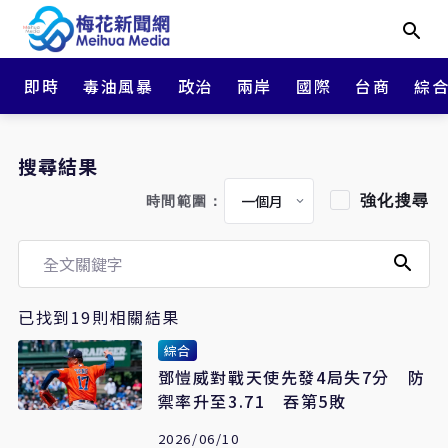
即時
毒油風暴
政治
兩岸
國際
台商
綜
搜尋結果
強化搜尋
時間範圍：
已找到19則相關結果
綜合
鄧愷威對戰天使先發4局失7分 防
禦率升至3.71 吞第5敗
2026/06/10