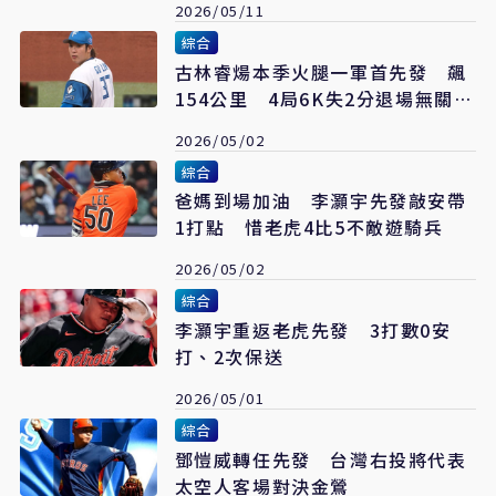
2026/05/11
綜合
古林睿煬本季火腿一軍首先發 飆
154公里 4局6K失2分退場無關勝
負
2026/05/02
綜合
爸媽到場加油 李灝宇先發敲安帶
1打點 惜老虎4比5不敵遊騎兵
2026/05/02
綜合
李灝宇重返老虎先發 3打數0安
打、2次保送
2026/05/01
綜合
鄧愷威轉任先發 台灣右投將代表
太空人客場對決金鶯