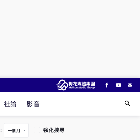
社論
影音
強化搜尋
：