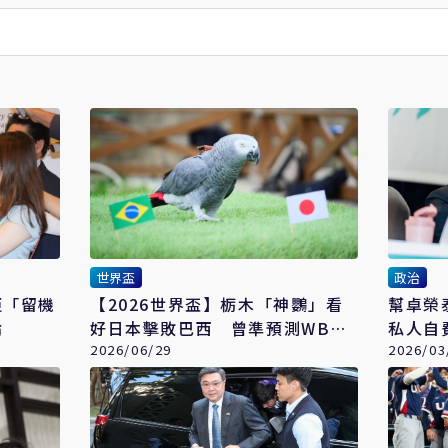
世界盃
政治
拒「留機
【2026世界盃】栃木「神鸚」看
幫卓榮
論
好日本擊敗巴西 曾準預測WBC
私人自
全勝戰績
2026/06/29
慮」
2026/03