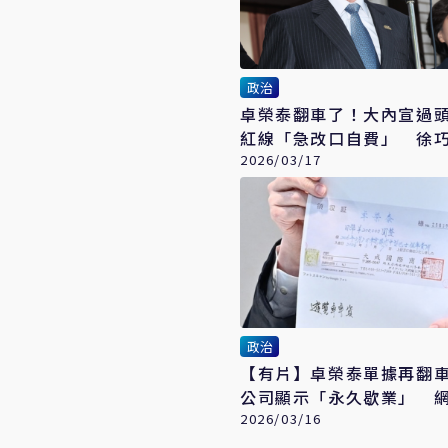
政治
卓榮泰翻車了！大內宣過
紅線「急改口自費」 徐
巧成「卓」
2026/03/17
政治
【有片】卓榮泰單據再翻
公司顯示「永久歇業」 
圓謊越描越黑
2026/03/16