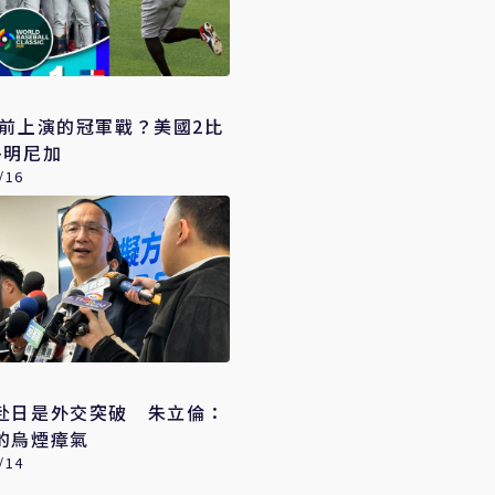
提前上演的冠軍戰？美國2比
多明尼加
/16
赴日是外交突破 朱立倫：
的烏煙瘴氣
/14