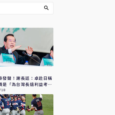
泰發聲！謝長廷：卓赴日稱
費是「為台灣長遠利益考
/18