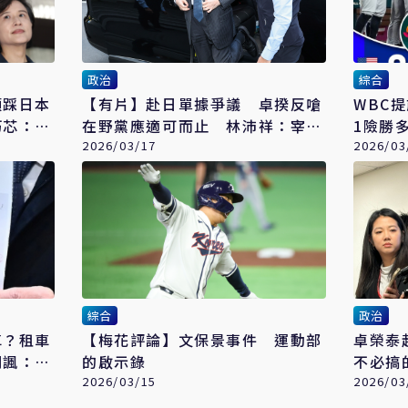
政治
綜合
頭踩日本
【有片】赴日單據爭議 卓揆反嗆
WBC
巧芯：弄
在野黨應適可而止 林沛祥：宰相
1險勝
無私事
2026/03/17
2026/03
綜合
政治
車？租車
【梅花評論】文保景事件 運動部
卓榮泰
網諷：為
的啟示錄
不必搞
2026/03/15
2026/03