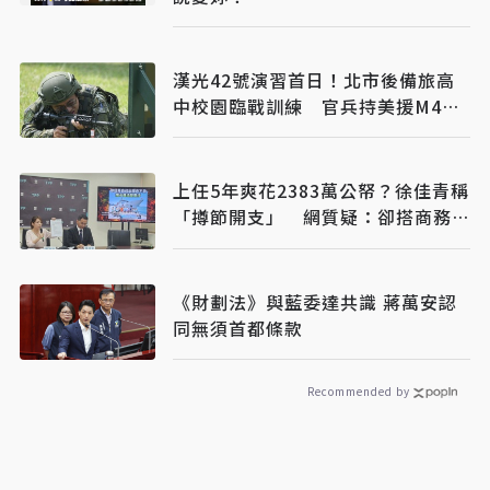
漢光42號演習首日！北市後備旅高
中校園臨戰訓練 官兵持美援M4A1
步槍操練
上任5年爽花2383萬公帑？徐佳青稱
「撙節開支」 網質疑：卻搭商務
艙？
《財劃法》與藍委達共識 蔣萬安認
同無須首都條款
Recommended by