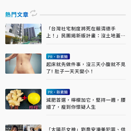
熱門文章
「台灣社宅制度將死在賴清德手
上！」民團揭新版計畫：沒土地蓋社
宅是藉口
PR・新素簡
起床就先做件事，沒三天小腹就不見
了! 肚子一天天變小！
PR・新素簡
減肥首選，檸檬加它，堅持一週，腰
細了，瘦到你懷疑人生
「太陽花女神」劉喬安滯美犯罪、供