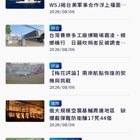
WSJ揭台美軍事合作浮上檯面
翁履中：台灣更要算清安全成本
2026/08/06
綜合
台灣養樂多工廠爆職場霸凌、蟑
螂橫行 日籍吹哨者反被調查罹
憂鬱症
2026/08/06
評論
【梅花評論】兩岸航點恢復的契
機與挑戰
2026/08/06
國際
俄大規模空襲基輔周邊地區 缺
攔截彈難防衛釀17死44傷
2026/08/06