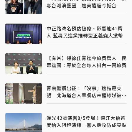
毒台灣演藝圈 遭美遣返今抵台
中正路改名預估破億、影響逾41萬
人 藍轟民進黨推轉型正義變大撒幣
【有片】爆徐佳青迄今旅費驚人 民
眾黨團：等於全台每人抖內一萬旅費
青鳥繼續出征！「沒事」遭指是支
語 北海道台人早餐店未播綠媒被抵
制
漢光42號演習8/5登場！淡江大橋首
度納入阻絕演練 無人機攻防成亮點