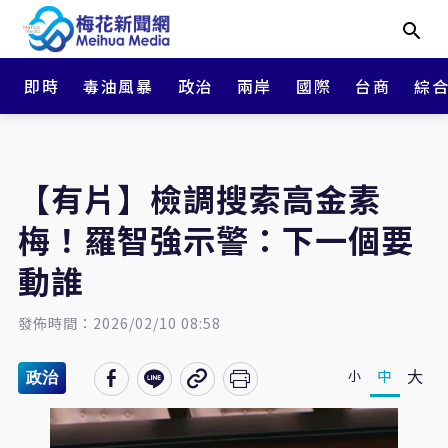
即時
毒油風暴
政治
兩岸
國際
台商
綜
【有片】檢調搜索高金素
梅！羅智強示警：下一個要
動誰
發佈時間：2026/02/10 08:58
大
中
小
政治