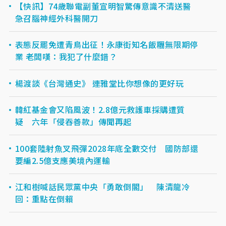
【快訊】74歲聯電副董宣明智驚傳意識不清送醫
急召腦神經外科醫開刀
表態反罷免遭青鳥出征！永康街知名飯糰無限期停
業 老闆嘆：我犯了什麼錯？
楊渡談《台灣通史》 連雅堂比你想像的更好玩
韓紅基金會又陷風波！2.8億元救護車採購遭質
疑 六年「侵吞善款」傳聞再起
100套陸射魚叉飛彈2028年底全數交付 國防部還
要編2.5億支應美境內運輸
江和樹喊話民眾黨中央「勇敢倒閣」 陳清龍冷
回：重點在倒賴