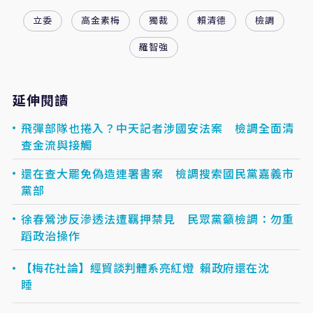
立委
高金素梅
獨裁
賴清德
檢調
羅智強
延伸閱讀
飛彈部隊也捲入？中天記者涉國安法案 檢調全面清
查金流與接觸
還在查大罷免偽造連署書案 檢調搜索國民黨嘉義市
黨部
徐春鶯涉反滲透法遭羈押禁見 民眾黨籲檢調：勿重
蹈政治操作
【梅花社論】經貿談判體系亮紅燈 賴政府還在沈
睡