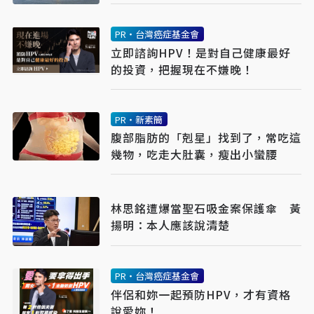
PR・台灣癌症基金會
立即諮詢HPV！是對自己健康最好
的投資，把握現在不嫌晚！
PR・新素簡
腹部脂肪的「剋星」找到了，常吃這
幾物，吃走大肚囊，瘦出小蠻腰
林思銘遭爆當聖石吸金案保護傘 黃
揚明：本人應該說清楚
PR・台灣癌症基金會
伴侶和妳一起預防HPV，才有資格
說愛妳！