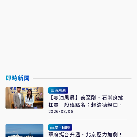
即時新聞
毒油風暴
【毒油風暴】姜至剛、石崇良搶
扛責 殷瑋點名：賴清德親口背
書20%毒油放行
2026/08/06
兩岸、國際
華府挺台升溫、北京壓力加劇！