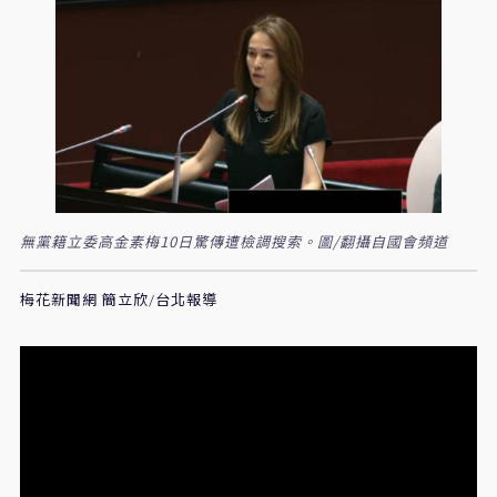
無黨籍立委高金素梅10日驚傳遭檢調搜索。圖/翻攝自國會頻道
梅花新聞網 簡立欣/台北報導