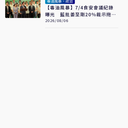
毒油風暴、政治
【毒油風暴】7/4食安會議紀錄
曝光 藍批姜至剛20％裁示拖月
餘才認帳「賴清德是最大破口」
2026/08/06