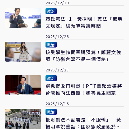
2025/12/29
政治
賴氏憲法+1 黃揚明：憲法「無明
文規定」總預算審議時間
2025/12/26
政治
接受學生辣問軍購預算！鄭麗文強
調「防衛台灣不是一個價格」
2025/12/23
政治
罷免慘敗再引戰！PTT轟賴清德將
台灣推向法西斯：戕害民主國家精
神
2025/12/16
政治
批財劃法不副署是「不服輸」 黃
揚明罕說重話：國家憲政恐毀於一