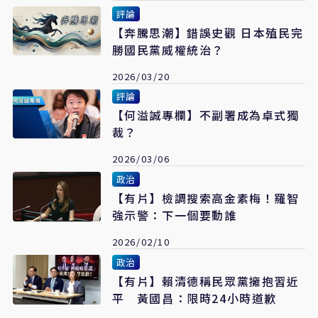
評論
【奔騰思潮】錯誤史觀 日本殖民完
勝國民黨威權統治？
2026/03/20
評論
【何溢誠專欄】不副署成為卓式獨
裁？
2026/03/06
政治
【有片】檢調搜索高金素梅！羅智
強示警：下一個要動誰
2026/02/10
政治
【有片】賴清德稱民眾黨擁抱習近
平 黃國昌：限時24小時道歉